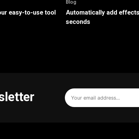
Blog
our easy-to-use tool
Automatically add effects
seconds
Your
sletter
email
address
(Required)