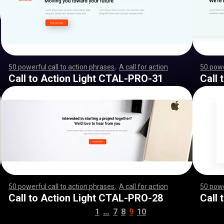
50 powerful call to action phrases
,
A call for action
,
,
,
,
,
,
50 powe
,
,
,
,
,
,
,
,
,
,
,
,
,
,
,
,
,
,
,
,
,
,
,
,
,
,
,
,
,
,
,
,
,
,
,
,
,
,
,
,
,
,
,
,
,
,
,
,
,
,
,
,
,
,
,
,
,
,
,
,
,
,
,
,
,
,
,
,
,
,
,
,
,
,
,
,
,
,
,
,
,
,
,
,
,
,
,
,
,
,
,
,
,
,
,
,
,
,
,
,
,
,
,
,
,
,
,
,
,
,
,
,
,
,
,
,
,
,
,
,
,
,
,
,
,
,
,
,
,
,
,
,
,
,
,
,
,
,
,
,
,
,
,
,
,
,
,
,
,
,
,
,
,
,
,
,
,
,
,
,
,
,
,
,
,
,
,
,
,
,
,
Call to Action Light CTAL-PRO-31
Call
50 powerful call to action phrases
,
A call for action
,
,
,
,
,
,
50 powe
,
,
,
,
,
,
,
,
,
,
,
,
,
,
,
,
,
,
,
,
,
,
,
,
,
,
,
,
,
,
,
,
,
,
,
,
,
,
,
,
,
,
,
,
,
,
,
,
,
,
,
,
,
,
,
,
,
,
,
,
,
,
,
,
,
,
,
,
,
,
,
,
,
,
,
,
,
,
,
,
,
,
,
,
,
,
,
,
,
,
,
,
,
,
,
,
,
,
,
,
,
,
,
,
,
,
,
,
,
,
,
,
,
,
,
,
,
,
,
,
,
,
,
,
,
,
,
,
,
,
,
,
,
,
,
,
,
,
,
,
,
,
,
,
,
,
,
,
,
,
,
,
,
,
,
,
,
,
,
,
,
,
,
,
,
,
,
,
,
,
,
Call to Action Light CTAL-PRO-28
Call
…
1
7
8
9
10