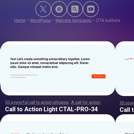
Home
–
WordPress
–
Website templates
–
CTA buttons
50 powerful call to action phrases
,
A call for action
,
,
,
,
,
,
50 powe
,
,
,
,
,
,
,
,
,
,
,
,
,
,
,
,
,
,
,
,
,
,
,
,
,
,
,
,
,
,
,
,
,
,
,
,
,
,
,
,
,
,
,
,
,
,
,
,
,
,
,
,
,
,
,
,
,
,
,
,
,
,
,
,
,
,
,
,
,
,
,
,
,
,
,
,
,
,
,
,
,
,
,
,
,
,
,
,
,
,
,
,
,
,
,
,
,
,
,
,
,
,
,
,
,
,
,
,
,
,
,
,
,
,
,
,
,
,
,
,
,
,
,
,
,
,
,
,
,
,
,
,
,
,
,
,
,
,
,
,
,
,
,
,
,
,
,
,
,
,
,
,
,
,
,
,
,
,
,
,
,
,
,
,
,
,
,
,
,
,
,
Call to Action Light CTAL-PRO-34
Call