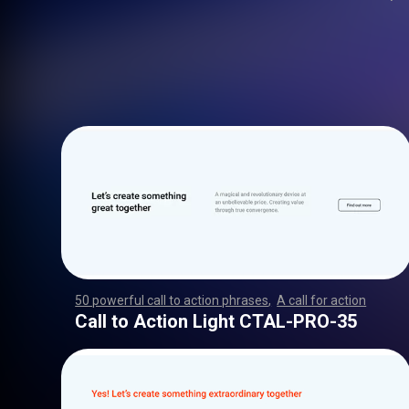
50 powerful call to action phrases
,
A call for action
,
,
,
,
,
,
,
,
,
,
,
,
,
,
,
,
,
,
,
,
,
,
,
,
,
,
,
,
,
,
,
,
,
,
,
,
,
,
,
,
,
,
,
,
,
,
,
,
,
,
,
,
,
,
,
,
,
,
,
,
,
,
,
,
,
,
,
,
,
,
,
,
,
,
,
,
,
,
,
,
,
,
,
,
,
,
,
,
,
,
,
,
,
,
,
,
,
,
,
,
,
,
,
,
,
,
,
,
,
,
,
,
,
,
,
,
,
,
,
,
,
,
,
,
,
,
,
,
,
,
,
,
,
,
,
,
,
,
,
,
,
,
,
,
,
,
,
,
,
,
,
,
,
,
,
,
Call to Action Light CTAL-PRO-35