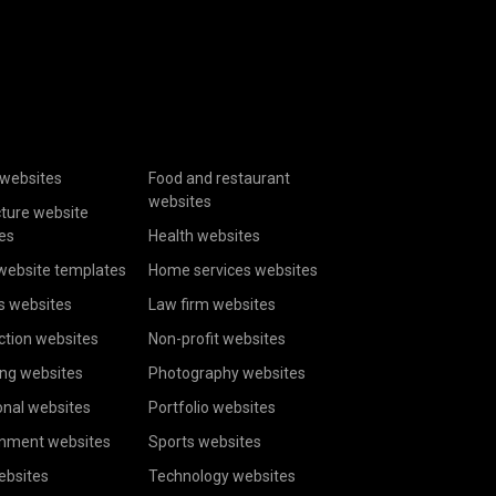
websites
Food and restaurant
websites
cture website
es
Health websites
website templates
Home services websites
s websites
Law firm websites
ction websites
Non-profit websites
ing websites
Photography websites
onal websites
Portfolio websites
inment websites
Sports websites
ebsites
Technology websites