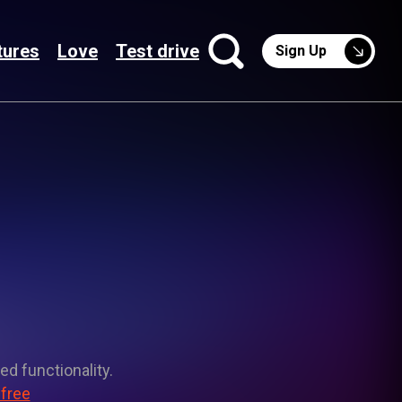
tures
Love
Test drive
Sign Up
ed functionality.
 free