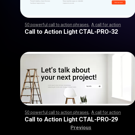
50 powerful call to action phrases
,
A call for action
,
,
,
,
,
,
,
,
,
,
,
,
,
,
,
,
,
,
,
,
,
,
,
,
,
,
,
,
,
,
,
,
,
,
,
,
,
,
,
,
,
,
,
,
,
,
,
,
,
,
,
,
,
,
,
,
,
,
,
,
,
,
,
,
,
,
,
,
,
,
,
,
,
,
,
,
,
,
,
,
,
,
,
,
,
,
,
,
,
,
,
,
,
,
,
,
,
,
,
,
,
,
,
,
,
,
,
,
,
,
,
,
,
,
,
,
,
,
,
,
,
,
,
,
,
,
,
,
,
,
,
,
,
,
,
,
,
,
,
,
,
,
,
,
,
,
,
,
,
,
,
,
,
,
,
,
Call to Action Light CTAL-PRO-32
50 powerful call to action phrases
,
A call for action
,
,
,
,
,
,
,
,
,
,
,
,
,
,
,
,
,
,
,
,
,
,
,
,
,
,
,
,
,
,
,
,
,
,
,
,
,
,
,
,
,
,
,
,
,
,
,
,
,
,
,
,
,
,
,
,
,
,
,
,
,
,
,
,
,
,
,
,
,
,
,
,
,
,
,
,
,
,
,
,
,
,
,
,
,
,
,
,
,
,
,
,
,
,
,
,
,
,
,
,
,
,
,
,
,
,
,
,
,
,
,
,
,
,
,
,
,
,
,
,
,
,
,
,
,
,
,
,
,
,
,
,
,
,
,
,
,
,
,
,
,
,
,
,
,
,
,
,
,
,
,
,
,
,
,
,
Call to Action Light CTAL-PRO-29
Previous