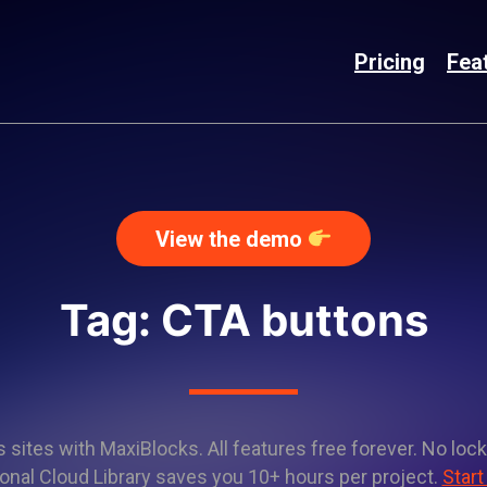
Pricing
Fea
View the demo
Tag: CTA buttons
sites with MaxiBlocks. All features free forever. No lock
onal Cloud Library saves you 10+ hours per project.
Start