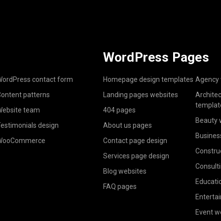
WordPress Pages
ordPress contact form
Homepage design templates
Agency 
ontent patterns
Landing pages websites
Archite
templat
ebsite team
404 pages
Beauty 
estimonials design
About us pages
Busines
WooCommerce
Contact page design
Constru
Services page design
Consult
Blog websites
Educati
FAQ pages
Enterta
Event w