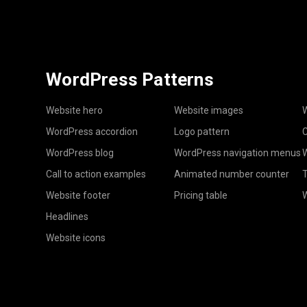
WordPress Patterns
Website hero
Website images
W
WordPress accordion
Logo pattern
C
WordPress blog
WordPress navigation menus
W
Call to action examples
Animated number counter
T
Website footer
Pricing table
Headlines
Website icons