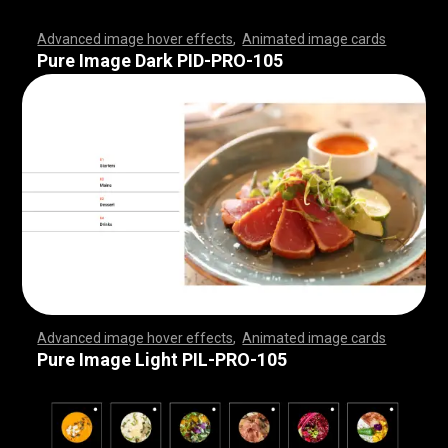
Advanced image hover effects
,
Animated image cards
,
,
,
,
,
,
,
,
,
,
,
,
,
,
,
,
,
,
,
,
,
,
,
,
,
,
,
,
,
,
,
,
,
,
,
,
,
,
,
,
,
,
,
,
,
,
,
,
,
,
,
,
,
,
,
,
,
,
,
,
,
,
,
,
,
,
,
,
,
,
,
,
,
,
,
,
,
,
,
,
,
,
,
,
,
,
,
,
,
,
,
,
,
,
,
,
,
,
,
,
,
,
,
,
,
,
,
,
,
,
,
,
,
,
,
,
,
,
,
,
,
,
,
,
,
,
,
,
,
,
,
,
,
,
,
,
,
,
,
,
,
,
,
,
,
,
,
,
,
,
,
,
,
,
,
,
,
,
,
,
,
,
,
,
,
,
,
,
,
,
,
,
,
,
,
,
,
,
,
,
,
,
,
,
,
Pure Image Dark PID-PRO-105
Advanced image hover effects
,
Animated image cards
,
,
,
,
,
,
,
,
,
,
,
,
,
,
,
,
,
,
,
,
,
,
,
,
,
,
,
,
,
,
,
,
,
,
,
,
,
,
,
,
,
,
,
,
,
,
,
,
,
,
,
,
,
,
,
,
,
,
,
,
,
,
,
,
,
,
,
,
,
,
,
,
,
,
,
,
,
,
,
,
,
,
,
,
,
,
,
,
,
,
,
,
,
,
,
,
,
,
,
,
,
,
,
,
,
,
,
,
,
,
,
,
,
,
,
,
,
,
,
,
,
,
,
,
,
,
,
,
,
,
,
,
,
,
,
,
,
,
,
,
,
,
,
,
,
,
,
,
,
,
,
,
,
,
,
,
,
,
,
,
,
,
,
,
,
,
,
,
,
,
,
,
,
,
,
,
,
,
,
,
,
,
,
,
,
Pure Image Light PIL-PRO-105