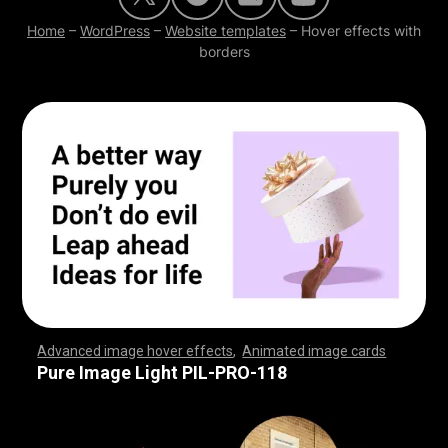
Home
–
WordPress
–
Website templates
–
Hover effects with
borders
Advanced image hover effects
,
Animated image cards
,
,
,
,
,
,
,
,
,
,
,
,
,
,
,
,
,
,
,
,
,
,
,
,
,
,
,
,
,
,
,
,
,
,
,
,
,
,
,
,
,
,
,
,
,
,
,
,
,
,
,
,
,
,
,
,
,
,
,
,
,
,
,
,
,
,
,
,
,
,
,
,
,
,
,
,
,
,
,
,
,
,
,
,
,
,
,
,
,
,
,
,
,
,
,
,
,
,
,
,
,
,
,
,
,
,
,
,
,
,
,
,
,
,
,
,
,
,
,
,
,
,
,
,
,
,
,
,
,
,
,
,
,
,
,
,
,
,
,
,
,
,
,
,
,
,
,
,
,
,
,
,
,
,
,
,
,
,
,
,
,
,
,
,
,
,
,
,
,
,
,
,
,
,
,
,
,
,
,
,
,
,
,
,
,
Pure Image Light PIL-PRO-118