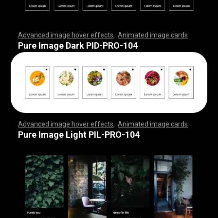
Advanced image hover effects
,
Animated image cards
,
,
,
,
,
,
,
,
,
,
,
,
,
,
,
,
,
,
,
,
,
,
,
,
,
,
,
,
,
,
,
,
,
,
,
,
,
,
,
,
,
,
,
,
,
,
,
,
,
,
,
,
,
,
,
,
,
,
,
,
,
,
,
,
,
,
,
,
,
,
,
,
,
,
,
,
,
,
,
,
,
,
,
,
,
,
,
,
,
,
,
,
,
,
,
,
,
,
,
,
,
,
,
,
,
,
,
,
,
,
,
,
,
,
,
,
,
,
,
,
,
,
,
,
,
,
,
,
,
,
,
,
,
,
,
,
,
,
,
,
,
,
,
,
,
,
,
,
,
,
,
,
,
,
,
,
,
,
,
,
,
,
,
,
,
,
,
,
,
,
,
,
,
,
,
,
,
,
,
,
,
,
,
,
,
Pure Image Dark PID-PRO-104
Advanced image hover effects
,
Animated image cards
,
,
,
,
,
,
,
,
,
,
,
,
,
,
,
,
,
,
,
,
,
,
,
,
,
,
,
,
,
,
,
,
,
,
,
,
,
,
,
,
,
,
,
,
,
,
,
,
,
,
,
,
,
,
,
,
,
,
,
,
,
,
,
,
,
,
,
,
,
,
,
,
,
,
,
,
,
,
,
,
,
,
,
,
,
,
,
,
,
,
,
,
,
,
,
,
,
,
,
,
,
,
,
,
,
,
,
,
,
,
,
,
,
,
,
,
,
,
,
,
,
,
,
,
,
,
,
,
,
,
,
,
,
,
,
,
,
,
,
,
,
,
,
,
,
,
,
,
,
,
,
,
,
,
,
,
,
,
,
,
,
,
,
,
,
,
,
,
,
,
,
,
,
,
,
,
,
,
,
,
,
,
,
,
,
Pure Image Light PIL-PRO-104