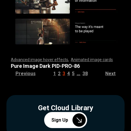
Advanced image hover effects
,
Animated image cards
,
,
,
,
,
,
,
,
,
,
,
,
,
,
,
,
,
,
,
,
,
,
,
,
,
,
,
,
,
,
,
,
,
,
,
,
,
,
,
,
,
,
,
,
,
,
,
,
,
,
,
,
,
,
,
,
,
,
,
,
,
,
,
,
,
,
,
,
,
,
,
,
,
,
,
,
,
,
,
,
,
,
,
,
,
,
,
,
,
,
,
,
,
,
,
,
,
,
,
,
,
,
,
,
,
,
,
,
,
,
,
,
,
,
,
,
,
,
,
,
,
,
,
,
,
,
,
,
,
,
,
,
,
,
,
,
,
,
,
,
,
,
,
,
,
,
,
,
,
,
,
,
,
,
,
,
,
,
,
,
,
,
,
,
,
,
,
,
,
,
,
,
,
,
,
,
,
,
,
,
,
,
,
,
,
Pure Image Dark PID-PRO-86
…
Previous
1
2
3
4
5
38
Next
Get Cloud Library
Sign Up