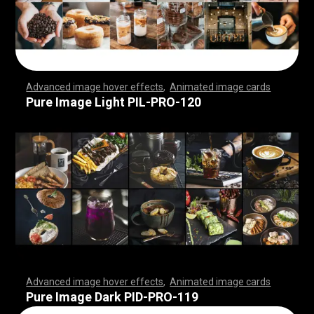
Advanced image hover effects
,
Animated image cards
,
,
,
,
,
,
,
,
,
,
,
,
,
,
,
,
,
,
,
,
,
,
,
,
,
,
,
,
,
,
,
,
,
,
,
,
,
,
,
,
,
,
,
,
,
,
,
,
,
,
,
,
,
,
,
,
,
,
,
,
,
,
,
,
,
,
,
,
,
,
,
,
,
,
,
,
,
,
,
,
,
,
,
,
,
,
,
,
,
,
,
,
,
,
,
,
,
,
,
,
,
,
,
,
,
,
,
,
,
,
,
,
,
,
,
,
,
,
,
,
,
,
,
,
,
,
,
,
,
,
,
,
,
,
,
,
,
,
,
,
,
,
,
,
,
,
,
,
,
,
,
,
,
,
,
,
,
,
,
,
,
,
,
,
,
,
,
,
,
,
,
,
,
,
,
,
,
,
,
,
,
,
,
,
,
Pure Image Light PIL-PRO-120
Advanced image hover effects
,
Animated image cards
,
,
,
,
,
,
,
,
,
,
,
,
,
,
,
,
,
,
,
,
,
,
,
,
,
,
,
,
,
,
,
,
,
,
,
,
,
,
,
,
,
,
,
,
,
,
,
,
,
,
,
,
,
,
,
,
,
,
,
,
,
,
,
,
,
,
,
,
,
,
,
,
,
,
,
,
,
,
,
,
,
,
,
,
,
,
,
,
,
,
,
,
,
,
,
,
,
,
,
,
,
,
,
,
,
,
,
,
,
,
,
,
,
,
,
,
,
,
,
,
,
,
,
,
,
,
,
,
,
,
,
,
,
,
,
,
,
,
,
,
,
,
,
,
,
,
,
,
,
,
,
,
,
,
,
,
,
,
,
,
,
,
,
,
,
,
,
,
,
,
,
,
,
,
,
,
,
,
,
,
,
,
,
,
,
Pure Image Dark PID-PRO-119