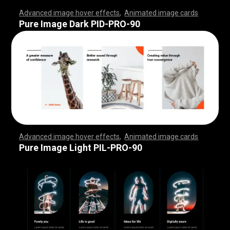
Advanced image hover effects
,
Animated image cards
,
,
,
,
,
,
,
,
,
,
,
,
,
,
,
,
,
,
,
,
,
,
,
,
,
,
,
,
,
,
,
,
,
,
,
,
,
,
,
,
,
,
,
,
,
,
,
,
,
,
,
,
,
,
,
,
,
,
,
,
,
,
,
,
,
,
,
,
,
,
,
,
,
,
,
,
,
,
,
,
,
,
,
,
,
,
,
,
,
,
,
,
,
,
,
,
,
,
,
,
,
,
,
,
,
,
,
,
,
,
,
,
,
,
,
,
,
,
,
,
,
,
,
,
,
,
,
,
,
,
,
,
,
,
,
,
,
,
,
,
,
,
,
,
,
,
,
,
,
,
,
,
,
,
,
,
,
,
,
,
,
,
,
,
,
,
,
,
,
,
,
,
,
,
,
,
,
,
,
,
,
,
,
,
,
Pure Image Dark PID-PRO-90
Advanced image hover effects
,
Animated image cards
,
,
,
,
,
,
,
,
,
,
,
,
,
,
,
,
,
,
,
,
,
,
,
,
,
,
,
,
,
,
,
,
,
,
,
,
,
,
,
,
,
,
,
,
,
,
,
,
,
,
,
,
,
,
,
,
,
,
,
,
,
,
,
,
,
,
,
,
,
,
,
,
,
,
,
,
,
,
,
,
,
,
,
,
,
,
,
,
,
,
,
,
,
,
,
,
,
,
,
,
,
,
,
,
,
,
,
,
,
,
,
,
,
,
,
,
,
,
,
,
,
,
,
,
,
,
,
,
,
,
,
,
,
,
,
,
,
,
,
,
,
,
,
,
,
,
,
,
,
,
,
,
,
,
,
,
,
,
,
,
,
,
,
,
,
,
,
,
,
,
,
,
,
,
,
,
,
,
,
,
,
,
,
,
,
Pure Image Light PIL-PRO-90