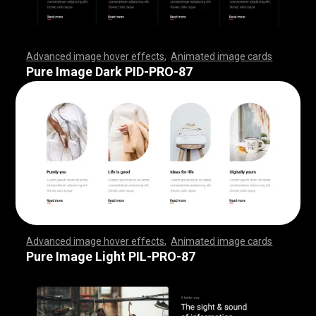
Advanced image hover effects
,
Animated image cards
,
,
,
,
,
,
,
,
,
,
,
,
,
,
,
,
,
,
,
,
,
,
,
,
,
,
,
,
,
,
,
,
,
,
,
,
,
,
,
,
,
,
,
,
,
,
,
,
,
,
,
,
,
,
,
,
,
,
,
,
,
,
,
,
,
,
,
,
,
,
,
,
,
,
,
,
,
,
,
,
,
,
,
,
,
,
,
,
,
,
,
,
,
,
,
,
,
,
,
,
,
,
,
,
,
,
,
,
,
,
,
,
,
,
,
,
,
,
,
,
,
,
,
,
,
,
,
,
,
,
,
,
,
,
,
,
,
,
,
,
,
,
,
,
,
,
,
,
,
,
,
,
,
,
,
,
,
,
,
,
,
,
,
,
,
,
,
,
,
,
,
,
,
,
,
,
,
,
,
,
,
,
,
,
,
Pure Image Dark PID-PRO-87
Advanced image hover effects
,
Animated image cards
,
,
,
,
,
,
,
,
,
,
,
,
,
,
,
,
,
,
,
,
,
,
,
,
,
,
,
,
,
,
,
,
,
,
,
,
,
,
,
,
,
,
,
,
,
,
,
,
,
,
,
,
,
,
,
,
,
,
,
,
,
,
,
,
,
,
,
,
,
,
,
,
,
,
,
,
,
,
,
,
,
,
,
,
,
,
,
,
,
,
,
,
,
,
,
,
,
,
,
,
,
,
,
,
,
,
,
,
,
,
,
,
,
,
,
,
,
,
,
,
,
,
,
,
,
,
,
,
,
,
,
,
,
,
,
,
,
,
,
,
,
,
,
,
,
,
,
,
,
,
,
,
,
,
,
,
,
,
,
,
,
,
,
,
,
,
,
,
,
,
,
,
,
,
,
,
,
,
,
,
,
,
,
,
,
Pure Image Light PIL-PRO-87