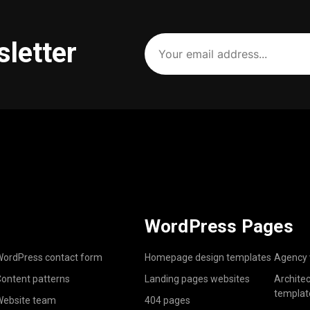
Your
sletter
email
address
(Required)
WordPress Pages
ordPress contact form
Homepage design templates
Agency 
ontent patterns
Landing pages websites
Archite
templat
ebsite team
404 pages