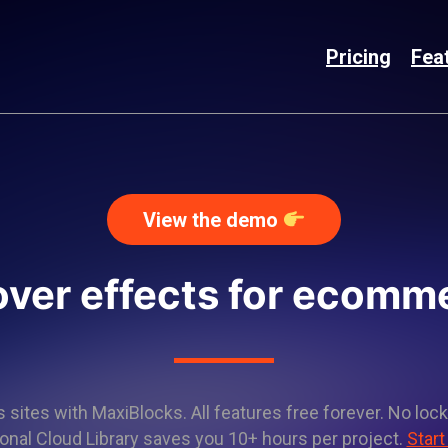
Pricing
Fea
View the demo
over effects for ecomm
sites with MaxiBlocks. All features free forever. No lock
onal Cloud Library saves you 10+ hours per project.
Start