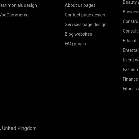
Beauty 
estimonials design
About us pages
Busines
WooCommerce
Contact page design
Constru
Services page design
Consult
Blog websites
Educati
FAQ pages
Enterta
Event w
Fashion
Finance
Fitness
W, United Kingdom