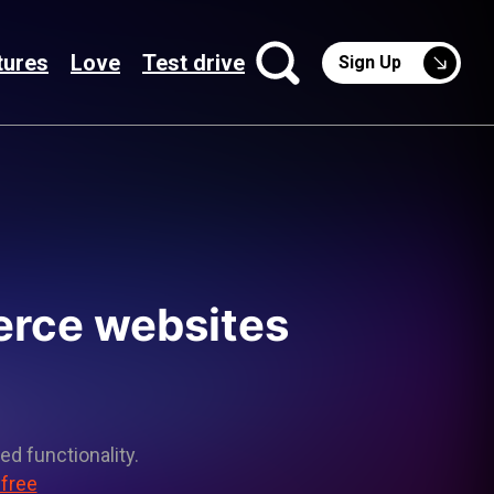
tures
Love
Test drive
Sign Up
erce websites
ed functionality.
 free