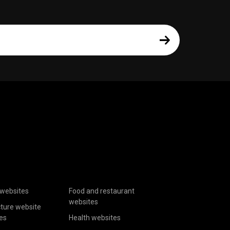
websites
Food and restaurant
websites
cture website
es
Health websites