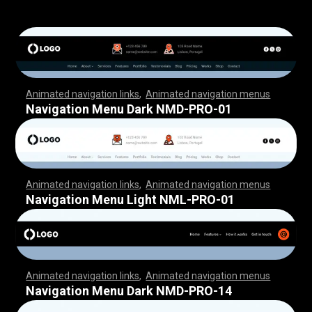
Animated navigation links
,
Animated navigation menus
,
,
,
,
,
,
,
,
,
,
,
,
,
,
,
,
,
,
,
,
,
,
,
,
,
,
,
,
,
,
,
,
,
,
,
,
,
,
,
,
,
,
,
,
,
,
,
,
,
,
,
,
,
,
,
,
,
,
,
,
,
,
,
,
,
,
,
,
,
,
,
,
,
,
,
,
,
,
,
,
,
,
,
,
,
,
,
,
,
,
,
,
,
,
,
,
,
,
,
,
,
,
,
,
,
,
,
,
,
,
,
,
,
,
,
,
,
,
,
,
,
,
,
,
,
,
,
,
,
,
,
,
,
,
,
,
,
,
,
,
,
,
,
,
Navigation Menu Dark NMD-PRO-01
Animated navigation links
,
Animated navigation menus
,
,
,
,
,
,
,
,
,
,
,
,
,
,
,
,
,
,
,
,
,
,
,
,
,
,
,
,
,
,
,
,
,
,
,
,
,
,
,
,
,
,
,
,
,
,
,
,
,
,
,
,
,
,
,
,
,
,
,
,
,
,
,
,
,
,
,
,
,
,
,
,
,
,
,
,
,
,
,
,
,
,
,
,
,
,
,
,
,
,
,
,
,
,
,
,
,
,
,
,
,
,
,
,
,
,
,
,
,
,
,
,
,
,
,
,
,
,
,
,
,
,
,
,
,
,
,
,
,
,
,
,
,
,
,
,
,
,
,
,
,
,
,
,
Navigation Menu Light NML-PRO-01
Animated navigation links
,
Animated navigation menus
,
,
,
,
,
,
,
,
,
,
,
,
,
,
,
,
,
,
,
,
,
,
,
,
,
,
,
,
,
,
,
,
,
,
,
,
,
,
,
,
,
,
,
,
,
,
,
,
,
,
,
,
,
,
,
,
,
,
,
,
,
,
,
,
,
,
,
,
,
,
,
,
,
,
,
,
,
,
,
,
,
,
,
,
,
,
,
,
,
,
,
,
,
,
,
,
,
,
,
,
,
,
,
,
,
,
,
,
,
,
,
,
,
,
,
,
,
,
,
,
,
,
,
,
,
,
,
,
,
,
,
,
,
,
,
,
,
,
,
,
,
,
,
,
Navigation Menu Dark NMD-PRO-14