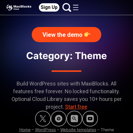
Sign Up
View the demo
Category:
Theme
Build WordPress sites with MaxiBlocks. All
features free forever. No locked functionality.
Optional Cloud Library saves you 10+ hours per
project.
Start free
Home
–
WordPress
–
Website templates
–
Theme