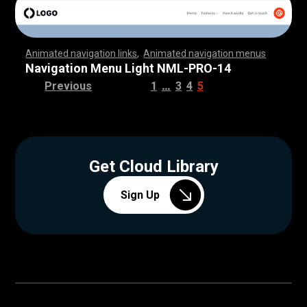
Animated navigation links
,
Animated navigation menus
,
,
,
,
,
,
,
,
,
,
,
,
,
,
,
,
,
,
,
,
,
,
,
,
,
,
,
,
,
,
,
,
,
,
,
,
,
,
,
,
,
,
,
,
,
,
,
,
,
,
,
,
,
,
,
,
,
,
,
,
,
,
,
,
,
,
,
,
,
,
,
,
,
,
,
,
,
,
,
,
,
,
,
,
,
,
,
,
,
,
,
,
,
,
,
,
,
,
,
,
,
,
,
,
,
,
,
,
,
,
,
,
,
,
,
,
,
,
,
,
,
,
,
,
,
,
,
,
,
,
,
,
,
,
,
,
,
,
,
,
,
,
,
,
Navigation Menu Light NML-PRO-14
…
Previous
1
3
4
5
Get Cloud Library
Sign Up