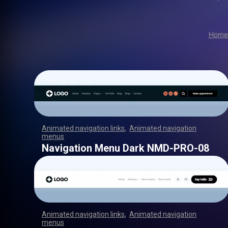
Home
Animated navigation links
,
Animated navigation
menus
,
,
,
,
,
,
,
,
,
,
,
,
,
,
,
,
,
,
,
,
,
,
,
,
,
,
,
,
,
,
,
,
,
,
,
,
,
,
,
,
,
,
,
,
,
,
,
,
,
,
,
,
,
,
,
,
,
,
,
,
,
,
,
,
,
,
,
,
,
,
,
,
,
,
,
,
,
,
,
,
,
,
,
,
,
,
,
,
,
,
,
,
,
,
,
,
,
,
,
,
,
,
,
,
,
,
,
,
,
,
,
,
,
,
,
,
,
,
,
,
,
,
,
,
,
,
,
,
,
,
,
,
,
,
,
,
,
,
,
,
,
,
,
,
Navigation Menu Dark NMD-PRO-08
Animated navigation links
,
Animated navigation
menus
,
,
,
,
,
,
,
,
,
,
,
,
,
,
,
,
,
,
,
,
,
,
,
,
,
,
,
,
,
,
,
,
,
,
,
,
,
,
,
,
,
,
,
,
,
,
,
,
,
,
,
,
,
,
,
,
,
,
,
,
,
,
,
,
,
,
,
,
,
,
,
,
,
,
,
,
,
,
,
,
,
,
,
,
,
,
,
,
,
,
,
,
,
,
,
,
,
,
,
,
,
,
,
,
,
,
,
,
,
,
,
,
,
,
,
,
,
,
,
,
,
,
,
,
,
,
,
,
,
,
,
,
,
,
,
,
,
,
,
,
,
,
,
,