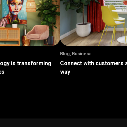
Blog
,
Business
logy is transforming
Connect with customers a
es
way