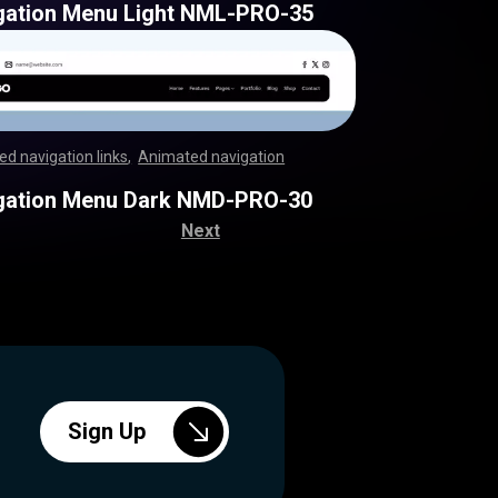
gation Menu Light NML-PRO-35
d navigation links
,
Animated navigation
,
,
,
,
,
,
,
,
,
,
,
,
,
,
,
,
,
,
,
,
,
,
,
,
,
,
,
,
,
,
,
,
,
,
,
,
,
,
,
,
,
,
,
,
,
,
,
,
,
,
,
,
,
,
,
,
,
,
,
,
,
,
,
,
,
,
,
,
,
,
,
,
,
,
,
,
,
,
,
,
,
,
,
,
,
,
,
,
,
,
,
,
,
,
,
,
,
,
,
,
,
,
,
,
,
,
,
,
,
,
,
,
,
,
,
,
,
,
,
,
,
,
,
,
,
,
,
,
,
,
gation Menu Dark NMD-PRO-30
Next
Sign Up