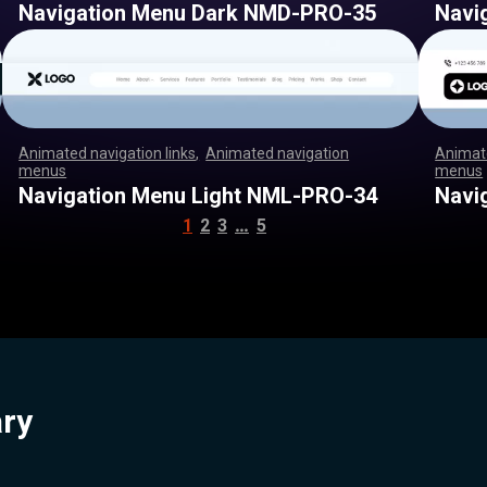
Navigation Menu Dark NMD-PRO-35
Navi
Animated navigation links
,
Animated navigation
Animate
menus
,
,
,
,
,
,
,
,
,
,
,
,
,
,
,
,
,
,
,
,
,
,
,
,
,
,
,
,
,
,
,
,
,
,
,
,
,
,
,
,
,
,
,
,
,
,
,
,
,
,
,
,
menus
,
,
,
,
,
,
,
,
,
,
,
,
,
,
,
,
,
,
,
,
,
,
,
,
,
,
,
,
,
,
,
,
,
,
,
,
,
,
,
,
,
,
,
,
,
,
,
,
,
,
,
,
,
,
,
,
,
,
,
,
,
,
,
,
,
,
,
,
,
,
,
,
,
,
,
,
,
,
,
,
,
,
,
,
,
,
,
,
,
,
,
,
,
,
,
,
,
,
,
,
,
,
,
,
,
,
Navigation Menu Light NML-PRO-34
Navi
…
1
2
3
5
ary