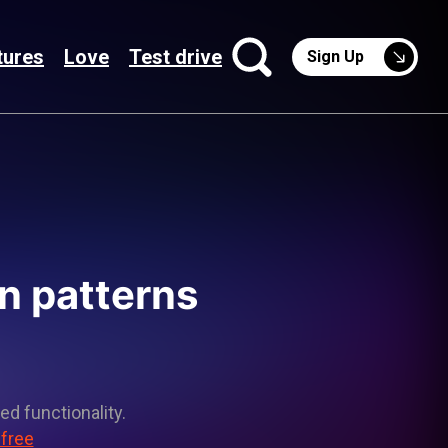
tures
Love
Test drive
Sign Up
n patterns
ed functionality.
 free