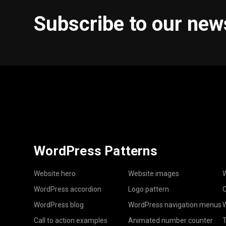
Subscribe to our new
WordPress Patterns
Website hero
Website images
W
WordPress accordion
Logo pattern
C
WordPress blog
WordPress navigation menus
W
Call to action examples
Animated number counter
T