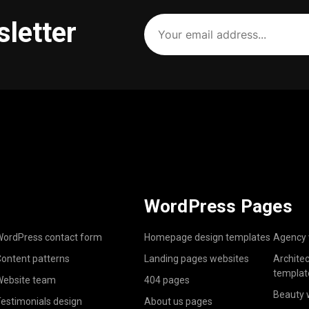
Your
sletter
email
address
(Required)
WordPress Pages
ordPress contact form
Homepage design templates
Agency 
ontent patterns
Landing pages websites
Archite
templat
ebsite team
404 pages
Beauty 
estimonials design
About us pages