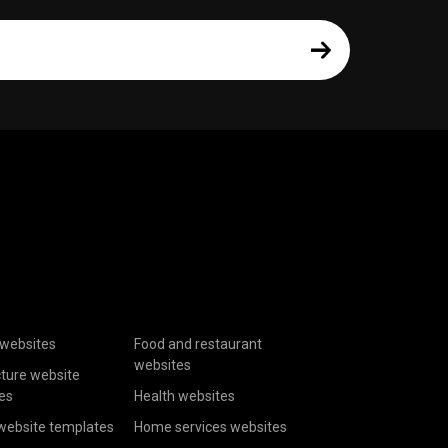
websites
Food and restaurant
websites
cture website
es
Health websites
website templates
Home services websites