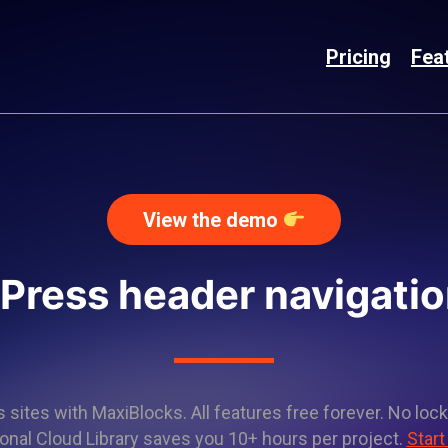
Pricing
Fea
View the demo
Press header navigatio
sites with MaxiBlocks. All features free forever. No lock
onal Cloud Library saves you 10+ hours per project.
Start