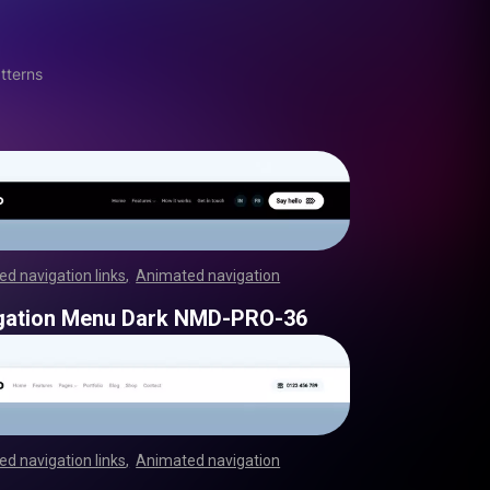
tterns
d navigation links
,
Animated navigation
,
,
,
,
,
,
,
,
,
,
,
,
,
,
,
,
,
,
,
,
,
,
,
,
,
,
,
,
,
,
,
,
,
,
,
,
,
,
,
,
,
,
,
,
,
,
,
,
,
,
,
,
,
,
,
,
,
,
,
,
,
,
,
,
,
,
,
,
,
,
,
,
,
,
,
,
,
,
,
,
,
,
,
,
,
,
,
,
,
,
,
,
,
,
,
,
,
,
,
,
,
,
,
,
,
,
,
,
,
,
,
,
,
,
,
,
,
,
,
,
,
,
,
,
,
,
,
,
,
,
gation Menu Dark NMD-PRO-36
d navigation links
,
Animated navigation
,
,
,
,
,
,
,
,
,
,
,
,
,
,
,
,
,
,
,
,
,
,
,
,
,
,
,
,
,
,
,
,
,
,
,
,
,
,
,
,
,
,
,
,
,
,
,
,
,
,
,
,
,
,
,
,
,
,
,
,
,
,
,
,
,
,
,
,
,
,
,
,
,
,
,
,
,
,
,
,
,
,
,
,
,
,
,
,
,
,
,
,
,
,
,
,
,
,
,
,
,
,
,
,
,
,
,
,
,
,
,
,
,
,
,
,
,
,
,
,
,
,
,
,
,
,
,
,
,
,