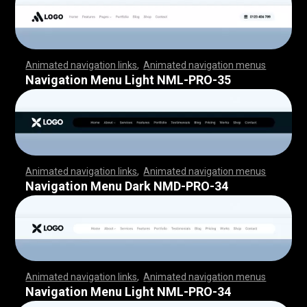
Animated navigation links
,
Animated navigation menus
,
,
,
,
,
,
,
,
,
,
,
,
,
,
,
,
,
,
,
,
,
,
,
,
,
,
,
,
,
,
,
,
,
,
,
,
,
,
,
,
,
,
,
,
,
,
,
,
,
,
,
,
,
,
,
,
,
,
,
,
,
,
,
,
,
,
,
,
,
,
,
,
,
,
,
,
,
,
,
,
,
,
,
,
,
,
,
,
,
,
,
,
,
,
,
,
,
,
,
,
,
,
,
,
,
,
,
,
,
,
,
,
,
,
,
,
,
,
,
,
,
,
,
,
,
,
,
,
,
,
,
,
,
,
,
,
,
,
,
,
,
,
,
,
Navigation Menu Light NML-PRO-35
Animated navigation links
,
Animated navigation menus
,
,
,
,
,
,
,
,
,
,
,
,
,
,
,
,
,
,
,
,
,
,
,
,
,
,
,
,
,
,
,
,
,
,
,
,
,
,
,
,
,
,
,
,
,
,
,
,
,
,
,
,
,
,
,
,
,
,
,
,
,
,
,
,
,
,
,
,
,
,
,
,
,
,
,
,
,
,
,
,
,
,
,
,
,
,
,
,
,
,
,
,
,
,
,
,
,
,
,
,
,
,
,
,
,
,
,
,
,
,
,
,
,
,
,
,
,
,
,
,
,
,
,
,
,
,
,
,
,
,
,
,
,
,
,
,
,
,
,
,
,
,
,
,
Navigation Menu Dark NMD-PRO-34
Animated navigation links
,
Animated navigation menus
,
,
,
,
,
,
,
,
,
,
,
,
,
,
,
,
,
,
,
,
,
,
,
,
,
,
,
,
,
,
,
,
,
,
,
,
,
,
,
,
,
,
,
,
,
,
,
,
,
,
,
,
,
,
,
,
,
,
,
,
,
,
,
,
,
,
,
,
,
,
,
,
,
,
,
,
,
,
,
,
,
,
,
,
,
,
,
,
,
,
,
,
,
,
,
,
,
,
,
,
,
,
,
,
,
,
,
,
,
,
,
,
,
,
,
,
,
,
,
,
,
,
,
,
,
,
,
,
,
,
,
,
,
,
,
,
,
,
,
,
,
,
,
,
Navigation Menu Light NML-PRO-34