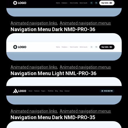
Animated navigation links
,
Animated navigation menus
,
,
,
,
,
,
,
,
,
,
,
,
,
,
,
,
,
,
,
,
,
,
,
,
,
,
,
,
,
,
,
,
,
,
,
,
,
,
,
,
,
,
,
,
,
,
,
,
,
,
,
,
,
,
,
,
,
,
,
,
,
,
,
,
,
,
,
,
,
,
,
,
,
,
,
,
,
,
,
,
,
,
,
,
,
,
,
,
,
,
,
,
,
,
,
,
,
,
,
,
,
,
,
,
,
,
,
,
,
,
,
,
,
,
,
,
,
,
,
,
,
,
,
,
,
,
,
,
,
,
,
,
,
,
,
,
,
,
,
,
,
,
,
,
Navigation Menu Dark NMD-PRO-36
Animated navigation links
,
Animated navigation menus
,
,
,
,
,
,
,
,
,
,
,
,
,
,
,
,
,
,
,
,
,
,
,
,
,
,
,
,
,
,
,
,
,
,
,
,
,
,
,
,
,
,
,
,
,
,
,
,
,
,
,
,
,
,
,
,
,
,
,
,
,
,
,
,
,
,
,
,
,
,
,
,
,
,
,
,
,
,
,
,
,
,
,
,
,
,
,
,
,
,
,
,
,
,
,
,
,
,
,
,
,
,
,
,
,
,
,
,
,
,
,
,
,
,
,
,
,
,
,
,
,
,
,
,
,
,
,
,
,
,
,
,
,
,
,
,
,
,
,
,
,
,
,
,
Navigation Menu Light NML-PRO-36
Animated navigation links
,
Animated navigation menus
,
,
,
,
,
,
,
,
,
,
,
,
,
,
,
,
,
,
,
,
,
,
,
,
,
,
,
,
,
,
,
,
,
,
,
,
,
,
,
,
,
,
,
,
,
,
,
,
,
,
,
,
,
,
,
,
,
,
,
,
,
,
,
,
,
,
,
,
,
,
,
,
,
,
,
,
,
,
,
,
,
,
,
,
,
,
,
,
,
,
,
,
,
,
,
,
,
,
,
,
,
,
,
,
,
,
,
,
,
,
,
,
,
,
,
,
,
,
,
,
,
,
,
,
,
,
,
,
,
,
,
,
,
,
,
,
,
,
,
,
,
,
,
,
Navigation Menu Dark NMD-PRO-35