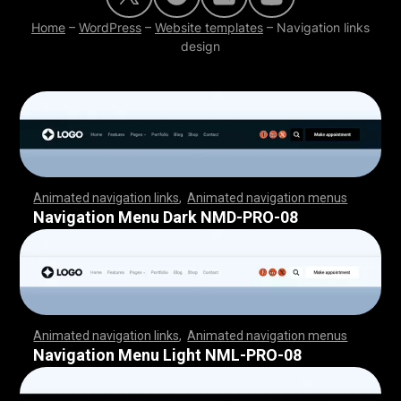
Home
–
WordPress
–
Website templates
–
Navigation links
design
Animated navigation links
,
Animated navigation menus
,
,
,
,
,
,
,
,
,
,
,
,
,
,
,
,
,
,
,
,
,
,
,
,
,
,
,
,
,
,
,
,
,
,
,
,
,
,
,
,
,
,
,
,
,
,
,
,
,
,
,
,
,
,
,
,
,
,
,
,
,
,
,
,
,
,
,
,
,
,
,
,
,
,
,
,
,
,
,
,
,
,
,
,
,
,
,
,
,
,
,
,
,
,
,
,
,
,
,
,
,
,
,
,
,
,
,
,
,
,
,
,
,
,
,
,
,
,
,
,
,
,
,
,
,
,
,
,
,
,
,
,
,
,
,
,
,
,
,
,
,
,
,
,
Navigation Menu Dark NMD-PRO-08
Animated navigation links
,
Animated navigation menus
,
,
,
,
,
,
,
,
,
,
,
,
,
,
,
,
,
,
,
,
,
,
,
,
,
,
,
,
,
,
,
,
,
,
,
,
,
,
,
,
,
,
,
,
,
,
,
,
,
,
,
,
,
,
,
,
,
,
,
,
,
,
,
,
,
,
,
,
,
,
,
,
,
,
,
,
,
,
,
,
,
,
,
,
,
,
,
,
,
,
,
,
,
,
,
,
,
,
,
,
,
,
,
,
,
,
,
,
,
,
,
,
,
,
,
,
,
,
,
,
,
,
,
,
,
,
,
,
,
,
,
,
,
,
,
,
,
,
,
,
,
,
,
,
Navigation Menu Light NML-PRO-08