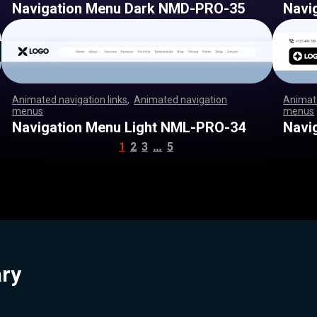
Navigation Menu Dark NMD-PRO-35
Navi
Animated navigation links
,
Animated navigation
Animate
menus
,
,
,
,
,
,
,
,
,
,
,
,
,
,
,
,
,
,
,
,
,
,
,
,
,
,
,
,
,
,
,
,
,
,
,
,
,
,
,
,
,
,
,
,
,
,
,
,
,
,
,
,
menus
,
,
,
,
,
,
,
,
,
,
,
,
,
,
,
,
,
,
,
,
,
,
,
,
,
,
,
,
,
,
,
,
,
,
,
,
,
,
,
,
,
,
,
,
,
,
,
,
,
,
,
,
,
,
,
,
,
,
,
,
,
,
,
,
,
,
,
,
,
,
,
,
,
,
,
,
,
,
,
,
,
,
,
,
,
,
,
,
,
,
,
,
,
,
,
,
,
,
,
,
,
,
,
,
,
,
Navigation Menu Light NML-PRO-34
Navi
…
1
2
3
5
ary