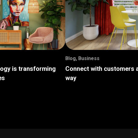
Blog
,
Business
logy is transforming
Connect with customers a
es
way