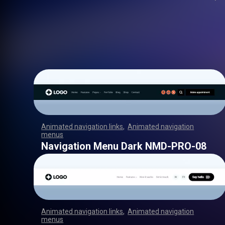
Animated navigation links
,
Animated navigation
menus
,
,
,
,
,
,
,
,
,
,
,
,
,
,
,
,
,
,
,
,
,
,
,
,
,
,
,
,
,
,
,
,
,
,
,
,
,
,
,
,
,
,
,
,
,
,
,
,
,
,
,
,
,
,
,
,
,
,
,
,
,
,
,
,
,
,
,
,
,
,
,
,
,
,
,
,
,
,
,
,
,
,
,
,
,
,
,
,
,
,
,
,
,
,
,
,
,
,
,
,
,
,
,
,
,
,
,
,
,
,
,
,
,
,
,
,
,
,
,
,
,
,
,
,
,
,
,
,
,
,
,
,
,
,
,
,
,
,
,
,
,
,
,
,
Navigation Menu Dark NMD-PRO-08
Animated navigation links
,
Animated navigation
menus
,
,
,
,
,
,
,
,
,
,
,
,
,
,
,
,
,
,
,
,
,
,
,
,
,
,
,
,
,
,
,
,
,
,
,
,
,
,
,
,
,
,
,
,
,
,
,
,
,
,
,
,
,
,
,
,
,
,
,
,
,
,
,
,
,
,
,
,
,
,
,
,
,
,
,
,
,
,
,
,
,
,
,
,
,
,
,
,
,
,
,
,
,
,
,
,
,
,
,
,
,
,
,
,
,
,
,
,
,
,
,
,
,
,
,
,
,
,
,
,
,
,
,
,
,
,
,
,
,
,
,
,
,
,
,
,
,
,
,
,
,
,
,
,