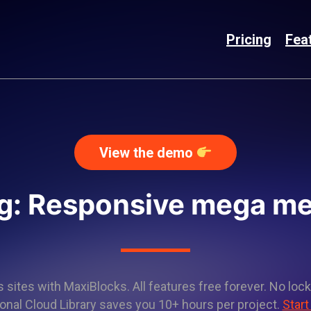
Pricing
Fea
View the demo
g: Responsive mega m
sites with MaxiBlocks. All features free forever. No lock
onal Cloud Library saves you 10+ hours per project.
Start