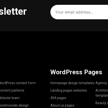
Your
sletter
email
address
(Required)
WordPress Pages
ordPress contact form
Homepage design templates
Agency 
ontent patterns
Landing pages websites
Archite
templat
ebsite team
404 pages
Beauty 
estimonials design
About us pages