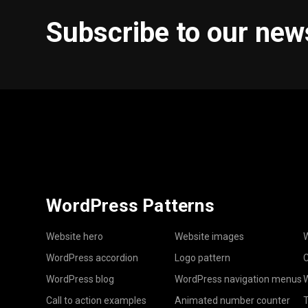
Subscribe to our new
WordPress Patterns
Website hero
Website images
W
WordPress accordion
Logo pattern
C
WordPress blog
WordPress navigation menus
W
Call to action examples
Animated number counter
T