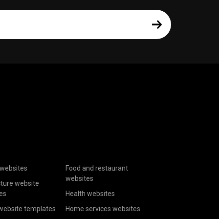
websites
Food and restaurant
websites
cture website
es
Health websites
website templates
Home services websites