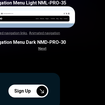
gation Menu Light NML-PRO-35
d navigation links
,
Animated navigation
,
,
,
,
,
,
,
,
,
,
,
,
,
,
,
,
,
,
,
,
,
,
,
,
,
,
,
,
,
,
,
,
,
,
,
,
,
,
,
,
,
,
,
,
,
,
,
,
,
,
,
,
,
,
,
,
,
,
,
,
,
,
,
,
,
,
,
,
,
,
,
,
,
,
,
,
,
,
,
,
,
,
,
,
,
,
,
,
,
,
,
,
,
,
,
,
,
,
,
,
,
,
,
,
,
,
,
,
,
,
,
,
,
,
,
,
,
,
,
,
,
,
,
,
,
,
,
,
,
,
gation Menu Dark NMD-PRO-30
Next
Sign Up