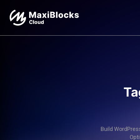
Ta
Build WordPress 
Opti