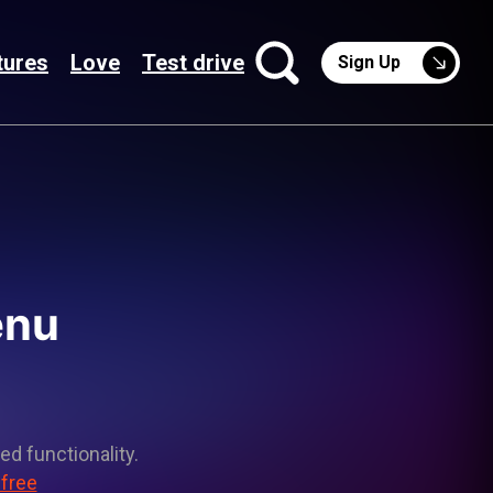
tures
Love
Test drive
Sign Up
enu
ed functionality.
 free