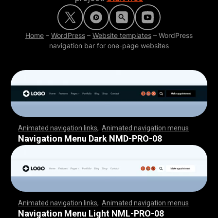
Home
–
WordPress
–
Website templates
–
WordPress
navigation bar for one-page websites
Animated navigation links
,
Animated navigation menus
,
,
,
,
,
,
,
,
,
,
,
,
,
,
,
,
,
,
,
,
,
,
,
,
,
,
,
,
,
,
,
,
,
,
,
,
,
,
,
,
,
,
,
,
,
,
,
,
,
,
,
,
,
,
,
,
,
,
,
,
,
,
,
,
,
,
,
,
,
,
,
,
,
,
,
,
,
,
,
,
,
,
,
,
,
,
,
,
,
,
,
,
,
,
,
,
,
,
,
,
,
,
,
,
,
,
,
,
,
,
,
,
,
,
,
,
,
,
,
,
,
,
,
,
,
,
,
,
,
,
,
,
,
,
,
,
,
,
,
,
,
,
,
,
Navigation Menu Dark NMD-PRO-08
Animated navigation links
,
Animated navigation menus
,
,
,
,
,
,
,
,
,
,
,
,
,
,
,
,
,
,
,
,
,
,
,
,
,
,
,
,
,
,
,
,
,
,
,
,
,
,
,
,
,
,
,
,
,
,
,
,
,
,
,
,
,
,
,
,
,
,
,
,
,
,
,
,
,
,
,
,
,
,
,
,
,
,
,
,
,
,
,
,
,
,
,
,
,
,
,
,
,
,
,
,
,
,
,
,
,
,
,
,
,
,
,
,
,
,
,
,
,
,
,
,
,
,
,
,
,
,
,
,
,
,
,
,
,
,
,
,
,
,
,
,
,
,
,
,
,
,
,
,
,
,
,
,
Navigation Menu Light NML-PRO-08