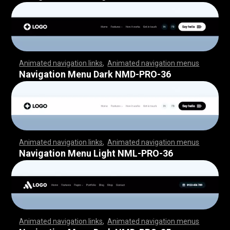
Animated navigation links
,
Animated navigation menus
,
,
,
,
,
,
,
,
,
,
,
,
,
,
,
,
,
,
,
,
,
,
,
,
,
,
,
,
,
,
,
,
,
,
,
,
,
,
,
,
,
,
,
,
,
,
,
,
,
,
,
,
,
,
,
,
,
,
,
,
,
,
,
,
,
,
,
,
,
,
,
,
,
,
,
,
,
,
,
,
,
,
,
,
,
,
,
,
,
,
,
,
,
,
,
,
,
,
,
,
,
,
,
,
,
,
,
,
,
,
,
,
,
,
,
,
,
,
,
,
,
,
,
,
,
,
,
,
,
,
,
,
,
,
,
,
,
,
,
,
,
,
,
,
Navigation Menu Dark NMD-PRO-36
Animated navigation links
,
Animated navigation menus
,
,
,
,
,
,
,
,
,
,
,
,
,
,
,
,
,
,
,
,
,
,
,
,
,
,
,
,
,
,
,
,
,
,
,
,
,
,
,
,
,
,
,
,
,
,
,
,
,
,
,
,
,
,
,
,
,
,
,
,
,
,
,
,
,
,
,
,
,
,
,
,
,
,
,
,
,
,
,
,
,
,
,
,
,
,
,
,
,
,
,
,
,
,
,
,
,
,
,
,
,
,
,
,
,
,
,
,
,
,
,
,
,
,
,
,
,
,
,
,
,
,
,
,
,
,
,
,
,
,
,
,
,
,
,
,
,
,
,
,
,
,
,
,
Navigation Menu Light NML-PRO-36
Animated navigation links
,
Animated navigation menus
,
,
,
,
,
,
,
,
,
,
,
,
,
,
,
,
,
,
,
,
,
,
,
,
,
,
,
,
,
,
,
,
,
,
,
,
,
,
,
,
,
,
,
,
,
,
,
,
,
,
,
,
,
,
,
,
,
,
,
,
,
,
,
,
,
,
,
,
,
,
,
,
,
,
,
,
,
,
,
,
,
,
,
,
,
,
,
,
,
,
,
,
,
,
,
,
,
,
,
,
,
,
,
,
,
,
,
,
,
,
,
,
,
,
,
,
,
,
,
,
,
,
,
,
,
,
,
,
,
,
,
,
,
,
,
,
,
,
,
,
,
,
,
,