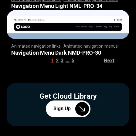
,
,
,
,
,
,
,
,
,
,
,
,
,
,
,
,
,
,
,
,
,
,
,
,
,
,
,
,
,
,
,
,
,
,
,
,
,
,
,
,
,
,
,
,
,
,
,
,
,
,
,
,
,
,
,
,
,
,
,
,
,
,
,
,
,
,
,
,
,
,
,
,
,
,
,
,
,
,
,
,
,
,
,
,
,
,
,
,
,
,
,
,
,
,
,
,
,
,
,
,
,
,
,
,
,
,
,
,
,
,
,
,
,
,
,
,
,
,
,
,
,
,
,
,
,
,
,
,
,
,
,
,
,
,
,
,
,
,
,
,
Navigation Menu Light NML-PRO-34
Animated navigation links
,
Animated navigation menus
,
,
,
,
,
,
,
,
,
,
,
,
,
,
,
,
,
,
,
,
,
,
,
,
,
,
,
,
,
,
,
,
,
,
,
,
,
,
,
,
,
,
,
,
,
,
,
,
,
,
,
,
,
,
,
,
,
,
,
,
,
,
,
,
,
,
,
,
,
,
,
,
,
,
,
,
,
,
,
,
,
,
,
,
,
,
,
,
,
,
,
,
,
,
,
,
,
,
,
,
,
,
,
,
,
,
,
,
,
,
,
,
,
,
,
,
,
,
,
,
,
,
,
,
,
,
,
,
,
,
,
,
,
,
,
,
,
,
,
,
,
,
,
,
Navigation Menu Dark NMD-PRO-30
…
1
2
3
5
Next
Get Cloud Library
Sign Up