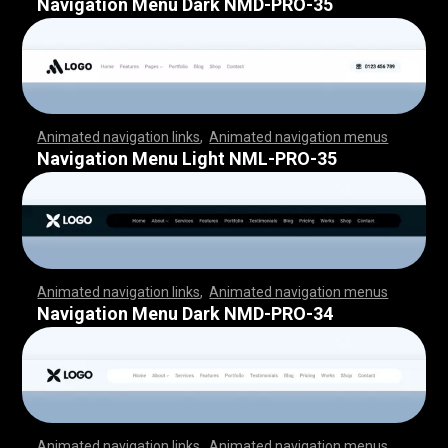
Navigation Menu Dark NMD-PRO-35
Animated navigation links
,
Animated navigation menus
,
,
,
,
,
,
,
,
,
,
,
,
,
,
,
,
,
,
,
,
,
,
,
,
,
,
,
,
,
,
,
,
,
,
,
,
,
,
,
,
,
,
,
,
,
,
,
,
,
,
,
,
,
,
,
,
,
,
,
,
,
,
,
,
,
,
,
,
,
,
,
,
,
,
,
,
,
,
,
,
,
,
,
,
,
,
,
,
,
,
,
,
,
,
,
,
,
,
,
,
,
,
,
,
,
,
,
,
,
,
,
,
,
,
,
,
,
,
,
,
,
,
,
,
,
,
,
,
,
,
,
,
,
,
,
,
,
,
,
,
,
,
,
,
Navigation Menu Light NML-PRO-35
Animated navigation links
,
Animated navigation menus
,
,
,
,
,
,
,
,
,
,
,
,
,
,
,
,
,
,
,
,
,
,
,
,
,
,
,
,
,
,
,
,
,
,
,
,
,
,
,
,
,
,
,
,
,
,
,
,
,
,
,
,
,
,
,
,
,
,
,
,
,
,
,
,
,
,
,
,
,
,
,
,
,
,
,
,
,
,
,
,
,
,
,
,
,
,
,
,
,
,
,
,
,
,
,
,
,
,
,
,
,
,
,
,
,
,
,
,
,
,
,
,
,
,
,
,
,
,
,
,
,
,
,
,
,
,
,
,
,
,
,
,
,
,
,
,
,
,
,
,
,
,
,
,
Navigation Menu Dark NMD-PRO-34
Animated navigation links
,
Animated navigation menus
,
,
,
,