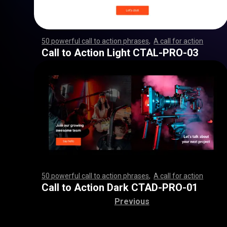
50 powerful call to action phrases
,
A call for action
,
,
,
,
,
,
,
,
,
,
,
,
,
,
,
,
,
,
,
,
,
,
,
,
,
,
,
,
,
,
,
,
,
,
,
,
,
,
,
,
,
,
,
,
,
,
,
,
,
,
,
,
,
,
,
,
,
,
,
,
,
,
,
,
,
,
,
,
,
,
,
,
,
,
,
,
,
,
,
,
,
,
,
,
,
,
,
,
,
,
,
,
,
,
,
,
,
,
,
,
,
,
,
,
,
,
,
,
,
,
,
,
,
,
,
,
,
,
,
,
,
,
,
,
,
,
,
,
,
,
,
,
,
,
,
,
,
,
,
,
,
,
,
,
,
,
,
,
,
,
,
,
,
,
,
,
Call to Action Light CTAL-PRO-03
50 powerful call to action phrases
,
A call for action
,
,
,
,
,
,
,
,
,
,
,
,
,
,
,
,
,
,
,
,
,
,
,
,
,
,
,
,
,
,
,
,
,
,
,
,
,
,
,
,
,
,
,
,
,
,
,
,
,
,
,
,
,
,
,
,
,
,
,
,
,
,
,
,
,
,
,
,
,
,
,
,
,
,
,
,
,
,
,
,
,
,
,
,
,
,
,
,
,
,
,
,
,
,
,
,
,
,
,
,
,
,
,
,
,
,
,
,
,
,
,
,
,
,
,
,
,
,
,
,
,
,
,
,
,
,
,
,
,
,
,
,
,
,
,
,
,
,
,
,
,
,
,
,
,
,
,
,
,
,
,
,
,
,
,
,
Call to Action Dark CTAD-PRO-01
Previous