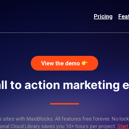
Pricing
Fea
View the demo
ll to action marketing
sites with MaxiBlocks. All features free forever. No lock
onal Cloud Library saves you 10+ hours per project.
Start