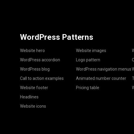
WordPress Patterns
Website hero
Website images
W
WordPress accordion
Logo pattern
C
WordPress blog
WordPress navigation menus
W
Call to action examples
Animated number counter
T
Website footer
Pricing table
Headlines
Website icons