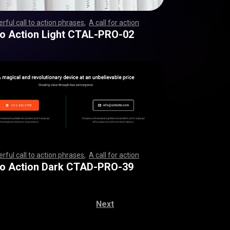
rful call to action phrases
,
A call for action
,
,
,
,
,
,
,
,
,
,
,
,
,
,
,
,
,
,
,
,
,
,
,
,
,
,
,
,
,
,
,
,
,
,
,
,
,
,
,
,
,
,
,
,
,
,
,
,
,
,
,
,
,
,
,
,
,
,
,
,
,
,
,
,
,
,
,
,
,
,
,
,
,
,
,
,
,
,
,
,
,
,
,
,
,
,
,
,
,
,
,
,
,
,
,
,
,
,
,
,
,
,
,
,
,
,
,
,
,
,
,
,
,
,
,
,
,
,
,
,
,
,
,
,
,
,
,
,
,
,
,
,
,
,
,
 to Action Light CTAL-PRO-02
rful call to action phrases
,
A call for action
,
,
,
,
,
,
,
,
,
,
,
,
,
,
,
,
,
,
,
,
,
,
,
,
,
,
,
,
,
,
,
,
,
,
,
,
,
,
,
,
,
,
,
,
,
,
,
,
,
,
,
,
,
,
,
,
,
,
,
,
,
,
,
,
,
,
,
,
,
,
,
,
,
,
,
,
,
,
,
,
,
,
,
,
,
,
,
,
,
,
,
,
,
,
,
,
,
,
,
,
,
,
,
,
,
,
,
,
,
,
,
,
,
,
,
,
,
,
,
,
,
,
,
,
,
,
,
,
,
,
,
,
,
,
,
 to Action Dark CTAD-PRO-39
Next