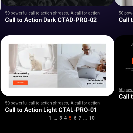
50 powerful call to action phrases
,
A call for action
,
,
,
,
,
,
50 powe
,
,
,
,
,
,
,
,
,
,
,
,
,
,
,
,
,
,
,
,
,
,
,
,
,
,
,
,
,
,
,
,
,
,
,
,
,
,
,
,
,
,
,
,
,
,
,
,
,
,
,
,
,
,
,
,
,
,
,
,
,
,
,
,
,
,
,
,
,
,
,
,
,
,
,
,
,
,
,
,
,
,
,
,
,
,
,
,
,
,
,
,
,
,
,
,
,
,
,
,
,
,
,
,
,
,
,
,
,
,
,
,
,
,
,
,
,
,
,
,
,
,
,
,
,
,
,
,
,
,
,
,
,
,
,
,
,
,
,
,
,
,
,
,
,
,
,
,
,
,
,
,
,
,
,
,
,
,
,
,
,
,
,
,
,
,
,
,
,
,
,
Call to Action Dark CTAD-PRO-02
Call
50 powe
,
,
,
,
,
,
,
,
,
,
,
,
,
,
,
,
,
,
,
,
,
Call
50 powerful call to action phrases
,
A call for action
,
,
,
,
,
,
,
,
,
,
,
,
,
,
,
,
,
,
,
,
,
,
,
,
,
,
,
,
,
,
,
,
,
,
,
,
,
,
,
,
,
,
,
,
,
,
,
,
,
,
,
,
,
,
,
,
,
,
,
,
,
,
,
,
,
,
,
,
,
,
,
,
,
,
,
,
,
,
,
,
,
,
,
,
,
,
,
,
,
,
,
,
,
,
,
,
,
,
,
,
,
,
,
,
,
,
,
,
,
,
,
,
,
,
,
,
,
,
,
,
,
,
,
,
,
,
,
,
,
,
,
,
,
,
,
,
,
,
,
,
,
,
,
,
,
,
,
,
,
,
,
,
,
,
,
,
Call to Action Light CTAL-PRO-01
…
…
1
3
4
5
6
7
10