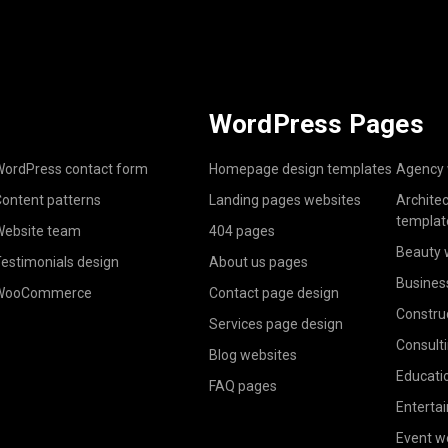
WordPress Pages
ordPress contact form
Homepage design templates
Agency 
ontent patterns
Landing pages websites
Archite
templat
ebsite team
404 pages
Beauty 
estimonials design
About us pages
Busines
WooCommerce
Contact page design
Constru
Services page design
Consult
Blog websites
Educati
FAQ pages
Enterta
Event w