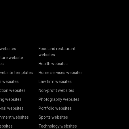
websites
Food and restaurant
websites
cture website
es
Health websites
website templates
Home services websites
s websites
Law firm websites
ction websites
Non-profit websites
ing websites
Photography websites
onal websites
Portfolio websites
inment websites
Sports websites
ebsites
Technology websites