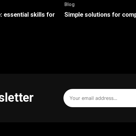
Blog
: essential skills for
Simple solutions for com
Your
sletter
email
address
(Required)