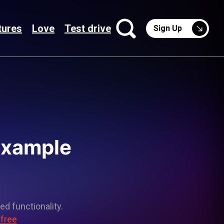
tures
Love
Test drive
Sign Up
 example
ed functionality.
 free