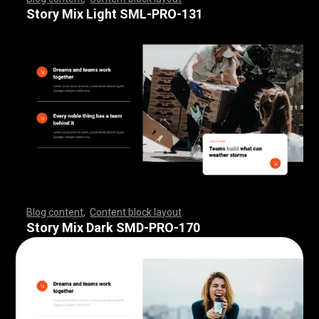
,
,
,
,
,
,
,
,
,
,
,
,
,
,
,
,
,
,
,
,
,
,
,
,
,
,
,
,
,
,
,
,
,
,
,
,
,
,
,
,
,
,
,
,
,
,
,
,
,
,
,
,
,
,
,
,
,
,
,
,
,
,
,
,
,
,
,
,
,
,
,
,
,
,
,
,
,
,
,
,
,
,
,
,
,
,
,
,
,
,
,
,
,
,
,
,
,
,
,
,
,
,
,
,
,
,
,
,
,
,
,
,
,
,
,
,
,
,
,
,
,
,
,
,
,
Story Mix Light SML-PRO-131
Blog content
,
Content block layout
,
,
,
,
,
,
,
,
,
,
,
,
,
,
,
,
,
,
,
,
,
,
,
,
,
,
,
,
,
,
,
,
,
,
,
,
,
,
,
,
,
,
,
,
,
,
,
,
,
,
,
,
,
,
,
,
,
,
,
,
,
,
,
,
,
,
,
,
,
,
,
,
,
,
,
,
,
,
,
,
,
,
,
,
,
,
,
,
,
,
,
,
,
,
,
,
,
,
,
,
,
,
,
,
,
,
,
,
,
,
,
,
,
,
,
,
,
,
,
,
,
,
,
,
,
,
,
,
,
,
,
,
,
,
,
,
,
,
,
,
,
,
,
,
,
,
,
,
,
,
,
Story Mix Dark SMD-PRO-170