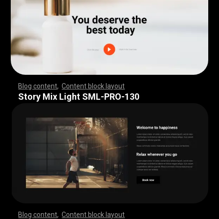
Blog content
,
Content block layout
,
,
,
,
,
,
,
,
,
,
,
,
,
,
,
,
,
,
,
,
,
,
,
,
,
,
,
,
,
,
,
,
,
,
,
,
,
,
,
,
,
,
,
,
,
,
,
,
,
,
,
,
,
,
,
,
,
,
,
,
,
,
,
,
,
,
,
,
,
,
,
,
,
,
,
,
,
,
,
,
,
,
,
,
,
,
,
,
,
,
,
,
,
,
,
,
,
,
,
,
,
,
,
,
,
,
,
,
,
,
,
,
,
,
,
,
,
,
,
,
,
,
,
,
,
,
,
,
,
,
,
,
,
,
,
,
,
,
,
,
,
,
,
,
,
,
,
,
,
,
,
Story Mix Light SML-PRO-130
Blog content
,
Content block layout
,
,
,
,
,
,
,
,
,
,
,
,
,
,
,
,
,
,
,
,
,
,
,
,
,
,
,
,
,
,
,
,
,
,
,
,
,
,
,
,
,
,
,
,
,
,
,
,
,
,
,
,
,
,
,
,
,
,
,
,
,
,
,
,
,
,
,
,
,
,
,
,
,
,
,
,
,
,
,
,
,
,
,
,
,
,
,
,
,
,
,
,
,
,
,
,
,
,
,
,
,
,
,
,
,
,
,
,
,
,
,
,
,
,
,
,
,
,
,
,
,
,
,
,
,
,
,
,
,
,
,
,
,
,
,
,
,
,
,
,
,
,
,
,
,
,
,
,
,
,
,