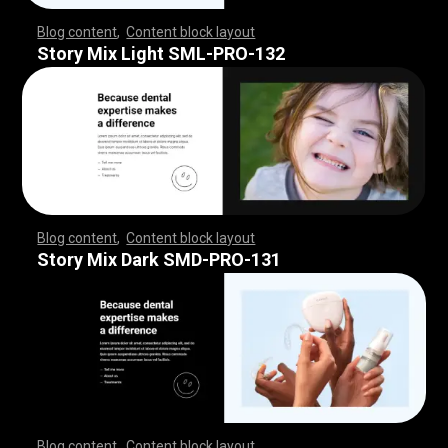
Blog content
,
Content block layout
,
,
,
,
,
,
,
,
,
,
,
,
,
,
,
,
,
,
,
,
,
,
,
,
,
,
,
,
,
,
,
,
,
,
,
,
,
,
,
,
,
,
,
,
,
,
,
,
,
,
,
,
,
,
,
,
,
,
,
,
,
,
,
,
,
,
,
,
,
,
,
,
,
,
,
,
,
,
,
,
,
,
,
,
,
,
,
,
,
,
,
,
,
,
,
,
,
,
,
,
,
,
,
,
,
,
,
,
,
,
,
,
,
,
,
,
,
,
,
,
,
,
,
,
,
,
,
,
,
,
,
,
,
,
,
,
,
,
,
,
,
,
,
,
,
,
,
,
,
,
,
Story Mix Light SML-PRO-132
Blog content
,
Content block layout
,
,
,
,
,
,
,
,
,
,
,
,
,
,
,
,
,
,
,
,
,
,
,
,
,
,
,
,
,
,
,
,
,
,
,
,
,
,
,
,
,
,
,
,
,
,
,
,
,
,
,
,
,
,
,
,
,
,
,
,
,
,
,
,
,
,
,
,
,
,
,
,
,
,
,
,
,
,
,
,
,
,
,
,
,
,
,
,
,
,
,
,
,
,
,
,
,
,
,
,
,
,
,
,
,
,
,
,
,
,
,
,
,
,
,
,
,
,
,
,
,
,
,
,
,
,
,
,
,
,
,
,
,
,
,
,
,
,
,
,
,
,
,
,
,
,
,
,
,
,
,
Story Mix Dark SMD-PRO-131
Blog content
,
Content block layout
,
,
,
,
,
,
,
,
,
,
,
,
,
,
,
,
,
,
,
,
,
,
,
,
,
,