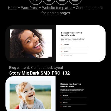
Home
–
WordPress
–
Website templates
–
Content sections
for landing pages
Blog content
,
Content block layout
,
,
,
,
,
,
,
,
,
,
,
,
,
,
,
,
,
,
,
,
,
,
,
,
,
,
,
,
,
,
,
,
,
,
,
,
,
,
,
,
,
,
,
,
,
,
,
,
,
,
,
,
,
,
,
,
,
,
,
,
,
,
,
,
,
,
,
,
,
,
,
,
,
,
,
,
,
,
,
,
,
,
,
,
,
,
,
,
,
,
,
,
,
,
,
,
,
,
,
,
,
,
,
,
,
,
,
,
,
,
,
,
,
,
,
,
,
,
,
,
,
,
,
,
,
,
,
,
,
,
,
,
,
,
,
,
,
,
,
,
,
,
,
,
,
,
,
,
,
,
,
Story Mix Dark SMD-PRO-132