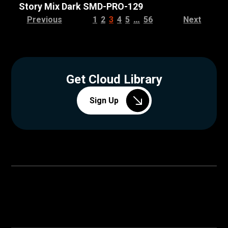
Story Mix Dark SMD-PRO-129
…
Previous
1
2
3
4
5
56
Next
Get Cloud Library
Sign Up