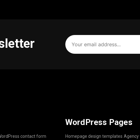
Your
sletter
email
address
(Required)
WordPress Pages
ordPress contact form
Homepage design templates
Agency 