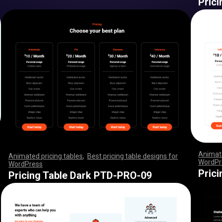
Pric
Animate
Animated pricing tables
,
Best pricing table designs for
WordPr
WordPress
,
,
,
,
,
,
,
,
,
,
,
,
,
,
,
,
,
,
,
,
,
,
,
,
,
,
,
,
,
,
,
,
,
,
,
,
,
,
,
,
,
,
,
,
,
,
,
,
,
,
,
,
,
,
,
,
,
,
,
,
,
,
,
,
,
,
,
,
,
,
,
,
,
,
,
,
,
,
,
,
,
,
,
,
,
,
,
,
,
,
,
,
,
,
,
,
,
,
,
,
,
,
,
,
,
,
,
,
,
,
,
,
,
,
,
,
,
,
,
,
,
,
,
,
,
,
,
,
,
,
,
,
,
,
,
,
,
,
,
,
,
,
,
,
,
,
Pric
Pricing Table Dark PTD-PRO-09