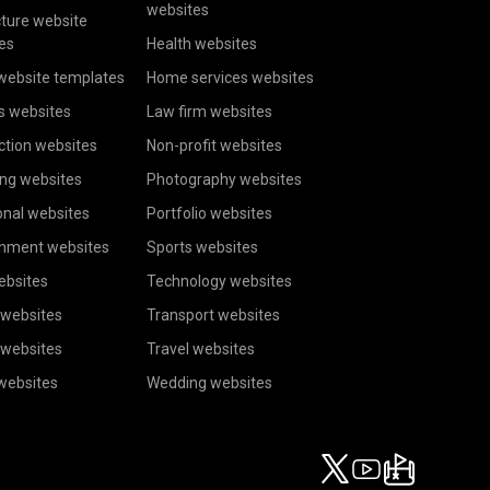
websites
cture website
es
Health websites
website templates
Home services websites
s websites
Law firm websites
ction websites
Non-profit websites
ing websites
Photography websites
onal websites
Portfolio websites
inment websites
Sports websites
ebsites
Technology websites
 websites
Transport websites
 websites
Travel websites
 websites
Wedding websites