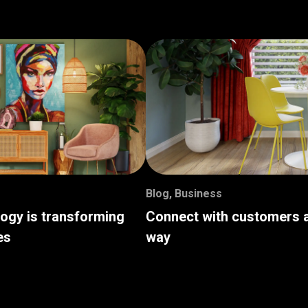
Blog
,
Business
logy is transforming
Connect with customers a
es
way