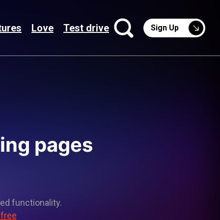
tures
Love
Test drive
Sign Up
ding pages
ed functionality.
 free