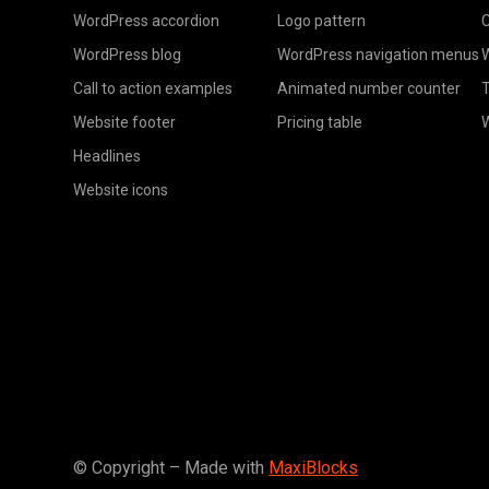
WordPress accordion
Logo pattern
C
WordPress blog
WordPress navigation menus
W
Call to action examples
Animated number counter
T
Website footer
Pricing table
Headlines
Website icons
© Copyright – Made with
MaxiBlocks