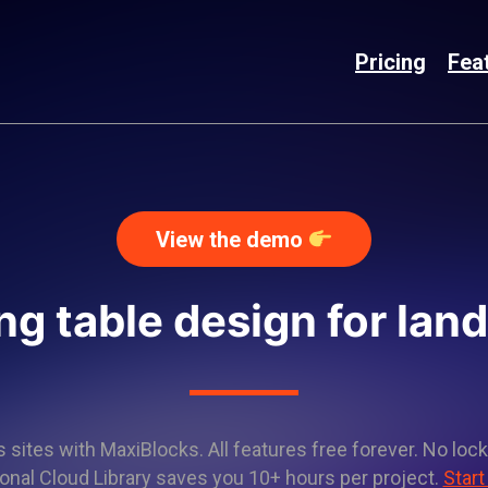
Pricing
Fea
View the demo
ing table design for lan
sites with MaxiBlocks. All features free forever. No lock
onal Cloud Library saves you 10+ hours per project.
Start