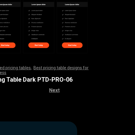
d pricing tables
,
Best pricing table designs for
ess
,
,
,
,
,
,
,
,
,
,
,
,
,
,
,
,
,
,
,
,
,
,
,
,
,
,
,
,
,
,
,
,
,
,
,
,
,
,
,
,
,
,
,
,
,
,
,
,
,
,
,
,
,
,
,
,
,
,
,
,
,
,
,
,
,
,
,
,
,
,
,
,
,
,
,
,
,
,
,
,
,
,
,
,
,
,
,
,
,
,
,
,
,
,
,
,
,
,
,
,
,
,
,
,
,
,
,
,
,
,
,
,
,
,
,
,
,
,
ing Table Dark PTD-PRO-06
Next