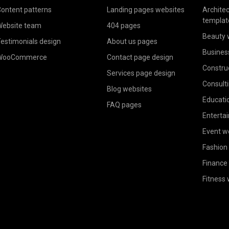
ontent patterns
Landing pages websites
Archite
templat
ebsite team
404 pages
Beauty 
estimonials design
About us pages
Busines
WooCommerce
Contact page design
Constru
Services page design
Consult
Blog websites
Educati
FAQ pages
Enterta
Event w
Fashion
Finance
Fitness