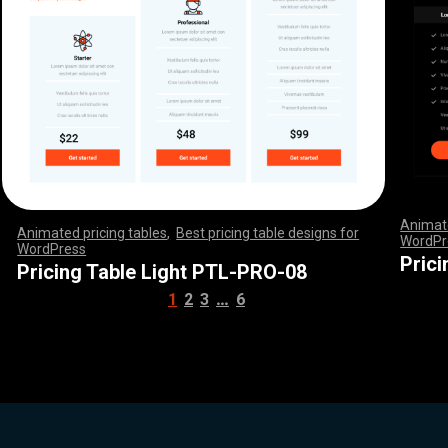
Animate
Animated pricing tables
,
Best pricing table designs for
WordPr
WordPress
,
,
,
,
,
,
,
,
,
,
,
,
,
,
,
,
,
,
,
,
,
,
,
,
,
,
,
,
,
,
,
,
,
,
,
,
,
,
,
,
,
,
,
,
,
,
,
,
,
,
,
,
,
,
,
,
,
,
,
,
,
,
,
,
,
,
,
,
,
,
,
,
,
,
,
,
,
,
,
,
,
,
,
,
,
,
,
,
,
,
,
,
,
,
,
,
,
,
,
,
,
,
,
,
,
,
,
,
,
,
,
,
,
,
,
,
,
,
,
,
,
,
,
,
,
,
,
,
,
,
,
,
,
,
,
,
,
,
,
,
,
,
,
,
,
,
Pric
Pricing Table Light PTL-PRO-08
…
1
2
3
6