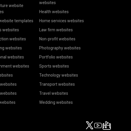
websites
cture website
es
Health websites
website templates
Home services websites
s websites
Law firm websites
ction websites
Non-profit websites
ing websites
Photography websites
onal websites
Portfolio websites
inment websites
Sports websites
ebsites
Technology websites
 websites
Transport websites
 websites
Travel websites
 websites
Wedding websites