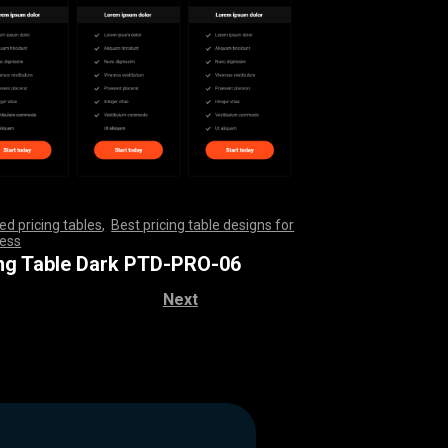
d pricing tables
,
Best pricing table designs for
ess
,
,
,
,
,
,
,
,
,
,
,
,
,
,
,
,
,
,
,
,
,
,
,
,
,
,
,
,
,
,
,
,
,
,
,
,
,
,
,
,
,
,
,
,
,
,
,
,
,
,
,
,
,
,
,
,
,
,
,
,
,
,
,
,
,
,
,
,
,
,
,
,
,
,
,
,
,
,
,
,
,
,
,
,
,
,
,
,
,
,
,
,
,
,
,
,
,
,
,
,
,
,
,
,
,
,
,
,
,
,
,
,
,
,
,
,
,
,
ing Table Dark PTD-PRO-06
Next