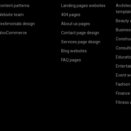
ontent patterns
Landing pages websites
Archite
templat
ebsite team
404 pages
Beauty 
estimonials design
About us pages
Busines
WooCommerce
Contact page design
Constru
Services page design
Consult
Blog websites
Educati
FAQ pages
Enterta
Event w
Fashion
Finance
Fitness