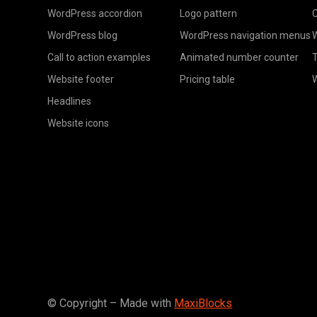
WordPress accordion
Logo pattern
C
WordPress blog
WordPress navigation menus
W
Call to action examples
Animated number counter
T
Website footer
Pricing table
Headlines
Website icons
© Copyright – Made with
MaxiBlocks