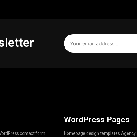
Your
sletter
email
address
(Required)
WordPress Pages
ordPress contact form
Homepage design templates
Agency 