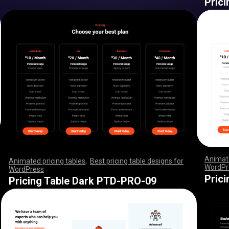
Pric
Animate
Animated pricing tables
,
Best pricing table designs for
WordPr
WordPress
,
,
,
,
,
,
,
,
,
,
,
,
,
,
,
,
,
,
,
,
,
,
,
,
,
,
,
,
,
,
,
,
,
,
,
,
,
,
,
,
,
,
,
,
,
,
,
,
,
,
,
,
,
,
,
,
,
,
,
,
,
,
,
,
,
,
,
,
,
,
,
,
,
,
,
,
,
,
,
,
,
,
,
,
,
,
,
,
,
,
,
,
,
,
,
,
,
,
,
,
,
,
,
,
,
,
,
,
,
,
,
,
,
,
,
,
,
,
,
,
,
,
,
,
,
,
,
,
,
,
,
,
,
,
,
,
,
,
,
,
,
,
,
,
,
,
Pric
Pricing Table Dark PTD-PRO-09