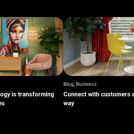
Blog
,
Business
logy is transforming
Connect with customers a
es
way