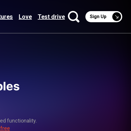
tures
Love
Test drive
Sign Up
bles
ed functionality.
 free