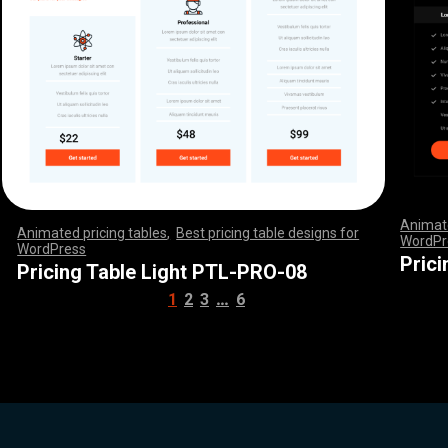
Animate
Animated pricing tables
,
Best pricing table designs for
WordPr
WordPress
,
,
,
,
,
,
,
,
,
,
,
,
,
,
,
,
,
,
,
,
,
,
,
,
,
,
,
,
,
,
,
,
,
,
,
,
,
,
,
,
,
,
,
,
,
,
,
,
,
,
,
,
,
,
,
,
,
,
,
,
,
,
,
,
,
,
,
,
,
,
,
,
,
,
,
,
,
,
,
,
,
,
,
,
,
,
,
,
,
,
,
,
,
,
,
,
,
,
,
,
,
,
,
,
,
,
,
,
,
,
,
,
,
,
,
,
,
,
,
,
,
,
,
,
,
,
,
,
,
,
,
,
,
,
,
,
,
,
,
,
,
,
,
,
,
,
Pric
Pricing Table Light PTL-PRO-08
…
1
2
3
6