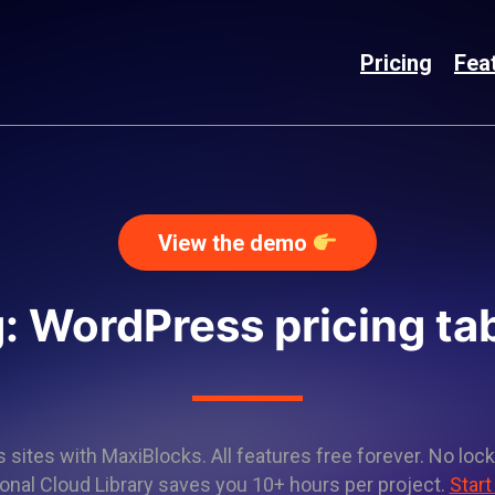
Pricing
Fea
View the demo
: WordPress pricing ta
sites with MaxiBlocks. All features free forever. No lock
onal Cloud Library saves you 10+ hours per project.
Start