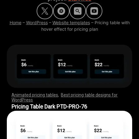
Home
–
WordPress
–
Website templates
–
Pricing table with
hover effect for pricing plan
Animated pricing tables
,
Best pricing table designs for
WordPress
,
,
,
,
,
,
,
,
,
,
,
,
,
,
,
,
,
,
,
,
,
,
,
,
,
,
,
,
,
,
,
,
,
,
,
,
,
,
,
,
,
,
,
,
,
,
,
,
,
,
,
,
,
,
,
,
,
,
,
,
,
,
,
,
,
,
,
,
,
,
,
,
,
,
,
,
,
,
,
,
,
,
,
,
,
,
,
,
,
,
,
,
,
,
,
,
,
,
,
,
,
,
,
,
,
,
,
,
,
,
,
,
,
,
,
,
,
,
,
,
,
,
,
,
,
,
,
,
,
,
,
,
Pricing Table Dark PTD-PRO-76