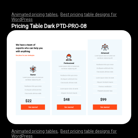
Animated pricing tables
,
Best pricing table designs for
WordPress
,
,
,
,
,
,
,
,
,
,
,
,
,
,
,
,
,
,
,
,
,
,
,
,
,
,
,
,
,
,
,
,
,
,
,
,
,
,
,
,
,
,
,
,
,
,
,
,
,
,
,
,
,
,
,
,
,
,
,
,
,
,
,
,
,
,
,
,
,
,
,
,
,
,
,
,
,
,
,
,
,
,
,
,
,
,
,
,
,
,
,
,
,
,
,
,
,
,
,
,
,
,
,
,
,
,
,
,
,
,
,
,
,
,
,
,
,
,
,
,
,
,
,
,
,
,
,
,
,
,
,
,
Pricing Table Dark PTD-PRO-08
Animated pricing tables
,
Best pricing table designs for
WordPress
,
,
,
,
,
,
,
,
,
,
,
,
,
,
,
,
,
,
,
,
,
,
,
,
,
,
,
,
,
,
,
,
,
,
,
,
,
,
,
,
,
,
,
,
,
,
,
,
,
,
,