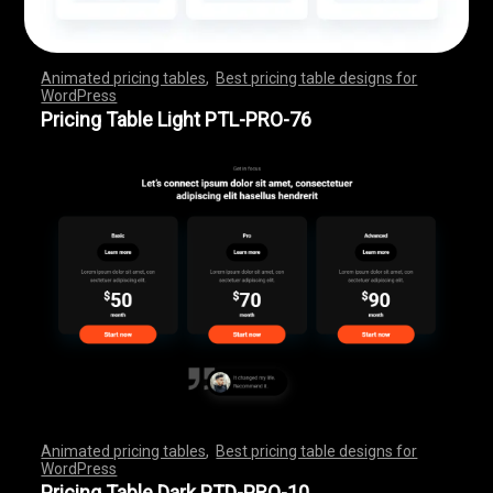
Animated pricing tables
,
Best pricing table designs for
WordPress
,
,
,
,
,
,
,
,
,
,
,
,
,
,
,
,
,
,
,
,
,
,
,
,
,
,
,
,
,
,
,
,
,
,
,
,
,
,
,
,
,
,
,
,
,
,
,
,
,
,
,
,
,
,
,
,
,
,
,
,
,
,
,
,
,
,
,
,
,
,
,
,
,
,
,
,
,
,
,
,
,
,
,
,
,
,
,
,
,
,
,
,
,
,
,
,
,
,
,
,
,
,
,
,
,
,
,
,
,
,
,
,
,
,
,
,
,
,
,
,
,
,
,
,
,
,
,
,
,
,
,
,
Pricing Table Light PTL-PRO-76
Animated pricing tables
,
Best pricing table designs for
WordPress
,
,
,
,
,
,
,
,
,
,
,
,
,
,
,
,
,
,
,
,
,
,
,
,
,
,
,
,
,
,
,
,
,
,
,
,
,
,
,
,
,
,
,
,
,
,
,
,
,
,
,
,
,
,
,
,
,
,
,
,
,
,
,
,
,
,
,
,
,
,
,
,
,
,
,
,
,
,
,
,
,
,
,
,
,
,
,
,
,
,
,
,
,
,
,
,
,
,
,
,
,
,
,
,
,
,
,
,
,
,
,
,
,
,
,
,
,
,
,
,
,
,
,
,
,
,
,
,
,
,
,
,
Pricing Table Dark PTD-PRO-10