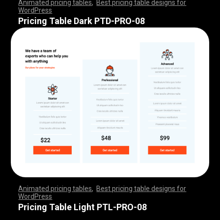
Animated pricing tables
,
Best pricing table designs for
WordPress
,
,
,
,
,
,
,
,
,
,
,
,
,
,
,
,
,
,
,
,
,
,
,
,
,
,
,
,
,
,
,
,
,
,
,
,
,
,
,
,
,
,
,
,
,
,
,
,
,
,
,
,
,
,
,
,
,
,
,
,
,
,
,
,
,
,
,
,
,
,
,
,
,
,
,
,
,
,
,
,
,
,
,
,
,
,
,
,
,
,
,
,
,
,
,
,
,
,
,
,
,
,
,
,
,
,
,
,
,
,
,
,
,
,
,
,
,
,
,
,
,
,
,
,
,
,
,
,
,
,
,
,
Pricing Table Dark PTD-PRO-08
Animated pricing tables
,
Best pricing table designs for
WordPress
,
,
,
,
,
,
,
,
,
,
,
,
,
,
,
,
,
,
,
,
,
,
,
,
,
,
,
,
,
,
,
,
,
,
,
,
,
,
,
,
,
,
,
,
,
,
,
,
,
,
,
,
,
,
,
,
,
,
,
,
,
,
,
,
,
,
,
,
,
,
,
,
,
,
,
,
,
,
,
,
,
,
,
,
,
,
,
,
,
,
,
,
,
,
,
,
,
,
,
,
,
,
,
,
,
,
,
,
,
,
,
,
,
,
,
,
,
,
,
,
,
,
,
,
,
,
,
,
,
,
,
,
Pricing Table Light PTL-PRO-08