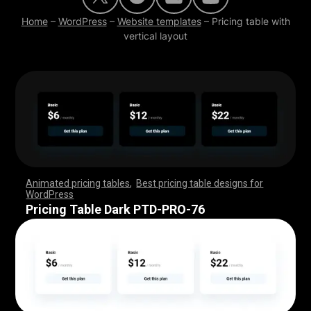
Home
–
WordPress
–
Website templates
–
Pricing table with
vertical layout
Animated pricing tables
,
Best pricing table designs for
WordPress
,
,
,
,
,
,
,
,
,
,
,
,
,
,
,
,
,
,
,
,
,
,
,
,
,
,
,
,
,
,
,
,
,
,
,
,
,
,
,
,
,
,
,
,
,
,
,
,
,
,
,
,
,
,
,
,
,
,
,
,
,
,
,
,
,
,
,
,
,
,
,
,
,
,
,
,
,
,
,
,
,
,
,
,
,
,
,
,
,
,
,
,
,
,
,
,
,
,
,
,
,
,
,
,
,
,
,
,
,
,
,
,
,
,
,
,
,
,
,
,
,
,
,
,
,
,
,
,
,
,
,
,
Pricing Table Dark PTD-PRO-76