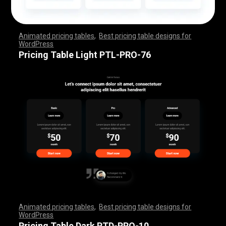
Animated pricing tables
,
Best pricing table designs for
WordPress
,
,
,
,
,
,
,
,
,
,
,
,
,
,
,
,
,
,
,
,
,
,
,
,
,
,
,
,
,
,
,
,
,
,
,
,
,
,
,
,
,
,
,
,
,
,
,
,
,
,
,
,
,
,
,
,
,
,
,
,
,
,
,
,
,
,
,
,
,
,
,
,
,
,
,
,
,
,
,
,
,
,
,
,
,
,
,
,
,
,
,
,
,
,
,
,
,
,
,
,
,
,
,
,
,
,
,
,
,
,
,
,
,
,
,
,
,
,
,
,
,
,
,
,
,
,
,
,
,
,
,
,
Pricing Table Light PTL-PRO-76
Animated pricing tables
,
Best pricing table designs for
WordPress
,
,
,
,
,
,
,
,
,
,
,
,
,
,
,
,
,
,
,
,
,
,
,
,
,
,
,
,
,
,
,
,
,
,
,
,
,
,
,
,
,
,
,
,
,
,
,
,
,
,
,
,
,
,
,
,
,
,
,
,
,
,
,
,
,
,
,
,
,
,
,
,
,
,
,
,
,
,
,
,
,
,
,
,
,
,
,
,
,
,
,
,
,
,
,
,
,
,
,
,
,
,
,
,
,
,
,
,
,
,
,
,
,
,
,
,
,
,
,
,
,
,
,
,
,
,
,
,
,
,
,
,
Pricing Table Dark PTD-PRO-10