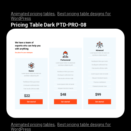
Animated pricing tables
,
Best pricing table designs for
WordPress
,
,
,
,
,
,
,
,
,
,
,
,
,
,
,
,
,
,
,
,
,
,
,
,
,
,
,
,
,
,
,
,
,
,
,
,
,
,
,
,
,
,
,
,
,
,
,
,
,
,
,
,
,
,
,
,
,
,
,
,
,
,
,
,
,
,
,
,
,
,
,
,
,
,
,
,
,
,
,
,
,
,
,
,
,
,
,
,
,
,
,
,
,
,
,
,
,
,
,
,
,
,
,
,
,
,
,
,
,
,
,
,
,
,
,
,
,
,
,
,
,
,
,
,
,
,
,
,
,
,
,
,
Pricing Table Dark PTD-PRO-08
Animated pricing tables
,
Best pricing table designs for
WordPress
,
,
,
,
,
,
,
,
,
,
,
,
,
,
,
,
,
,
,
,
,
,
,
,
,
,
,
,
,
,
,
,
,
,
,
,
,
,
,
,
,
,
,
,
,
,
,
,
,
,
,