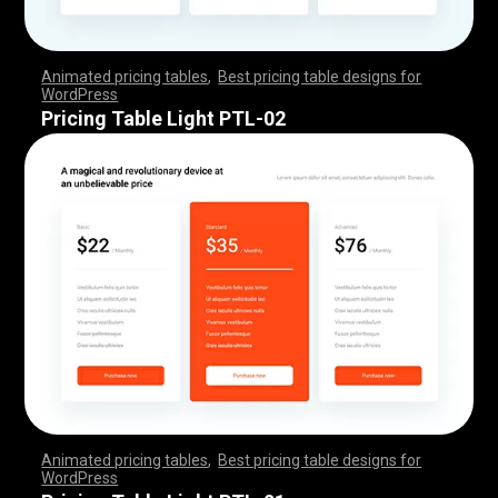
Animated pricing tables
,
Best pricing table designs for
WordPress
,
,
,
,
,
,
,
,
,
,
,
,
,
,
,
,
,
,
,
,
,
,
,
,
,
,
,
,
,
,
,
,
,
,
,
,
,
,
,
,
,
,
,
,
,
,
,
,
,
,
,
,
,
,
,
,
,
,
,
,
,
,
,
,
,
,
,
,
,
,
,
,
,
,
,
,
,
,
,
,
,
,
,
,
,
,
,
,
,
,
,
,
,
,
,
,
,
,
,
,
,
,
,
,
,
,
,
,
,
,
,
,
,
,
,
,
,
,
,
,
,
,
,
,
,
,
,
,
,
,
,
,
Pricing Table Light PTL-02
Animated pricing tables
,
Best pricing table designs for
WordPress
,
,
,
,
,
,
,
,
,
,
,
,
,
,
,
,
,
,
,
,
,
,
,
,
,
,
,
,
,
,
,
,
,
,
,
,
,
,
,
,
,
,
,
,
,
,
,
,
,
,
,
,
,
,
,
,
,
,
,
,
,
,
,
,
,
,
,
,
,
,
,
,
,
,
,
,
,
,
,
,
,
,
,
,
,
,
,
,
,
,
,
,
,
,
,
,
,
,
,
,
,
,
,
,
,
,
,
,
,
,
,
,
,
,
,
,
,
,
,
,
,
,
,
,
,
,
,
,
,
,
,
,