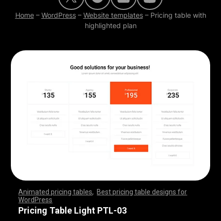
Home
–
WordPress
–
Website templates
–
Pricing table with
highlighted plan
Animated pricing tables
,
Best pricing table designs for
WordPress
,
,
,
,
,
,
,
,
,
,
,
,
,
,
,
,
,
,
,
,
,
,
,
,
,
,
,
,
,
,
,
,
,
,
,
,
,
,
,
,
,
,
,
,
,
,
,
,
,
,
,
,
,
,
,
,
,
,
,
,
,
,
,
,
,
,
,
,
,
,
,
,
,
,
,
,
,
,
,
,
,
,
,
,
,
,
,
,
,
,
,
,
,
,
,
,
,
,
,
,
,
,
,
,
,
,
,
,
,
,
,
,
,
,
,
,
,
,
,
,
,
,
,
,
,
,
,
,
,
,
,
,
Pricing Table Light PTL-03