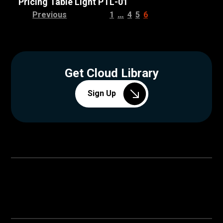
Pricing Table Light PTL-01
…
Previous
1
4
5
6
Get Cloud Library
Sign Up