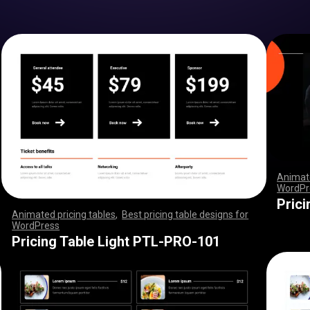
Animate
WordPr
,
,
,
,
,
,
,
,
,
,
,
,
,
,
Pric
Animated pricing tables
,
Best pricing table designs for
WordPress
,
,
,
,
,
,
,
,
,
,
,
,
,
,
,
,
,
,
,
,
,
,
,
,
,
,
,
,
,
,
,
,
,
,
,
,
,
,
,
,
,
,
,
,
,
,
,
,
,
,
,
,
,
,
,
,
,
,
,
,
,
,
,
,
,
,
,
,
,
,
,
,
,
,
,
,
,
,
,
,
,
,
,
,
,
,
,
,
,
,
,
,
,
,
,
,
,
,
,
,
,
,
,
,
,
,
,
,
,
,
,
,
,
,
,
,
,
,
,
,
,
,
,
,
,
,
,
,
,
,
,
,
Pricing Table Light PTL-PRO-101