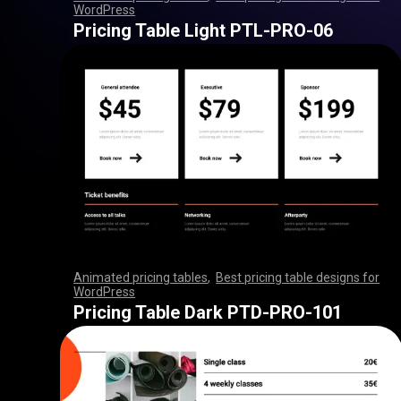
WordPress
,
,
,
,
,
,
,
,
,
,
,
,
,
,
,
,
,
,
,
,
,
,
,
,
,
,
,
,
,
,
,
,
,
,
,
,
,
,
,
,
,
,
,
,
,
,
,
,
,
,
,
,
,
,
,
,
,
,
,
,
,
,
,
,
,
,
,
,
,
,
,
,
,
,
,
,
,
,
,
,
,
,
,
,
,
,
,
,
,
,
,
,
,
,
,
,
,
,
,
,
,
,
,
,
,
,
,
,
,
,
,
,
,
,
,
,
,
,
,
,
,
,
,
,
,
,
,
,
,
,
,
,
Pricing Table Light PTL-PRO-06
Animated pricing tables
,
Best pricing table designs for
WordPress
,
,
,
,
,
,
,
,
,
,
,
,
,
,
,
,
,
,
,
,
,
,
,
,
,
,
,
,
,
,
,
,
,
,
,
,
,
,
,
,
,
,
,
,
,
,
,
,
,
,
,
,
,
,
,
,
,
,
,
,
,
,
,
,
,
,
,
,
,
,
,
,
,
,
,
,
,
,
,
,
,
,
,
,
,
,
,
,
,
,
,
,
,
,
,
,
,
,
,
,
,
,
,
,
,
,
,
,
,
,
,
,
,
,
,
,
,
,
,
,
,
,
,
,
,
,
,
,
,
,
,
,
Pricing Table Dark PTD-PRO-101