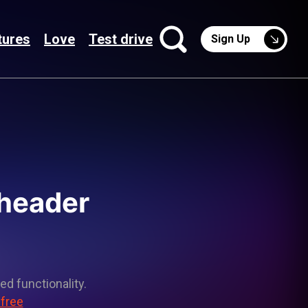
tures
Love
Test drive
Sign Up
 header
ed functionality.
 free