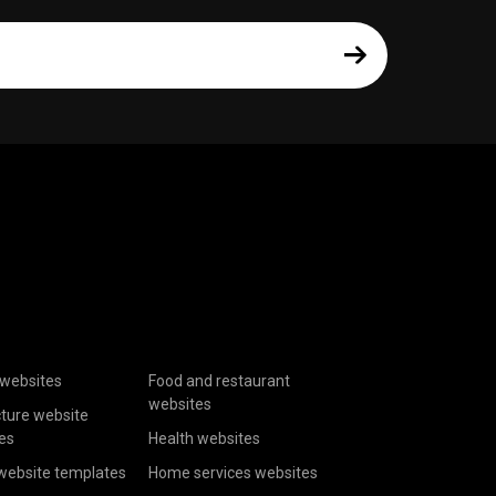
websites
Food and restaurant
websites
cture website
es
Health websites
website templates
Home services websites