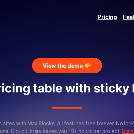
Pricing
Fea
View the demo
ricing table with sticky
sites with MaxiBlocks. All features free forever. No lock
onal Cloud Library saves you 10+ hours per project.
Start