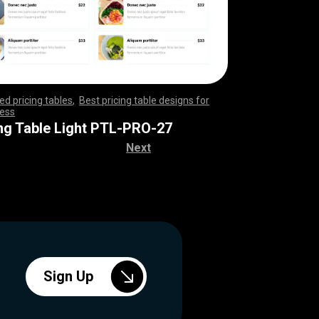
d pricing tables
,
Best pricing table designs for
ess
,
,
,
,
,
,
,
,
,
,
,
,
,
,
,
,
,
,
,
,
,
,
,
,
,
,
,
,
,
,
,
,
,
,
,
,
,
,
,
,
,
,
,
,
,
,
,
,
,
,
,
,
,
,
,
,
,
,
,
,
,
,
,
,
,
,
,
,
,
,
,
,
,
,
,
,
,
,
,
,
,
,
,
,
,
,
,
,
,
,
,
,
,
,
,
,
,
,
,
,
,
,
,
,
,
,
,
,
,
,
,
,
,
,
,
,
,
,
ing Table Light PTL-PRO-27
Next
Sign Up