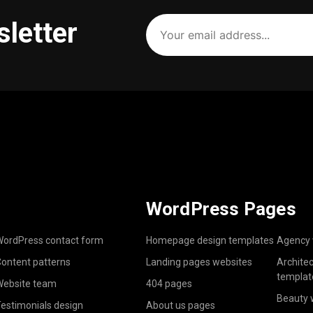
Your
sletter
email
address
(Required)
WordPress Pages
ordPress contact form
Homepage design templates
Agency 
ontent patterns
Landing pages websites
Archite
templat
ebsite team
404 pages
Beauty 
estimonials design
About us pages