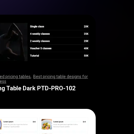
d pricing tables
,
Best pricing table designs for
ess
,
,
,
,
,
,
,
,
,
,
,
,
,
,
,
,
,
,
,
,
,
,
,
,
,
,
,
,
,
,
,
,
,
,
,
,
,
,
,
,
,
,
,
,
,
,
,
,
,
,
,
,
,
,
,
,
,
,
,
,
,
,
,
,
,
,
,
,
,
,
,
,
,
,
,
,
,
,
,
,
,
,
,
,
,
,
,
,
,
,
,
,
,
,
,
,
,
,
,
,
,
,
,
,
,
,
,
,
,
,
,
,
,
,
,
,
,
,
ing Table Dark PTD-PRO-102