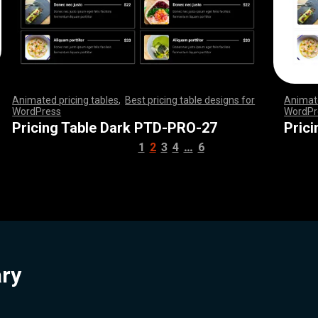
Animated pricing tables
,
Best pricing table designs for
Animate
WordPress
,
,
,
,
,
,
,
,
,
,
,
,
,
,
,
,
,
,
,
,
,
,
,
,
,
,
,
,
,
,
,
,
,
,
,
,
,
,
,
,
,
,
,
,
,
,
,
WordPr
,
,
,
,
,
,
,
,
,
,
,
,
,
,
,
,
,
,
,
,
,
,
,
,
,
,
,
,
,
,
,
,
,
,
,
,
,
,
,
,
,
,
,
,
,
,
,
,
,
,
,
,
,
,
,
,
,
,
,
,
,
,
,
,
,
,
,
,
,
,
,
,
,
,
,
,
,
,
,
,
,
,
,
,
,
,
,
,
,
,
,
,
,
,
,
,
,
,
,
Pricing Table Dark PTD-PRO-27
Pric
…
1
2
3
4
6
ary