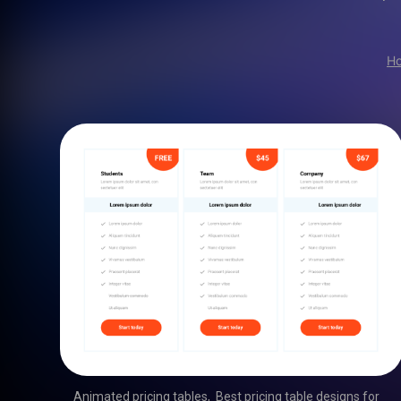
H
Animated pricing tables
,
Best pricing table designs for