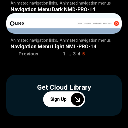
Animated navigation links
,
Animated navigation menus
,
,
,
,
,
,
,
,
,
,
,
,
,
,
,
,
,
,
,
,
,
,
,
,
,
,
,
,
,
,
,
,
,
,
,
,
,
,
,
,
,
,
,
,
,
,
,
,
,
,
,
,
,
,
,
,
,
,
,
,
,
,
,
,
,
,
,
,
,
,
,
,
,
,
,
,
,
,
,
,
,
,
,
,
,
,
,
,
,
,
,
,
,
,
,
,
,
,
,
,
,
,
,
,
,
,
,
,
,
,
,
,
,
,
,
,
,
,
,
,
,
,
,
,
,
,
,
,
,
,
,
,
,
,
,
,
,
,
,
,
,
,
,
,
Navigation Menu Dark NMD-PRO-14
Animated navigation links
,
Animated navigation menus
,
,
,
,
,
,
,
,
,
,
,
,
,
,
,
,
,
,
,
,
,
,
,
,
,
,
,
,
,
,
,
,
,
,
,
,
,
,
,
,
,
,
,
,
,
,
,
,
,
,
,
,
,
,
,
,
,
,
,
,
,
,
,
,
,
,
,
,
,
,
,
,
,
,
,
,
,
,
,
,
,
,
,
,
,
,
,
,
,
,
,
,
,
,
,
,
,
,
,
,
,
,
,
,
,
,
,
,
,
,
,
,
,
,
,
,
,
,
,
,
,
,
,
,
,
,
,
,
,
,
,
,
,
,
,
,
,
,
,
,
,
,
,
,
Navigation Menu Light NML-PRO-14
…
Previous
1
3
4
5
Get Cloud Library
Sign Up