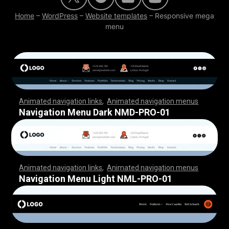
Home
–
WordPress
–
Website templates
–
Responsive mega
menu
Animated navigation links
,
Animated navigation menus
,
,
,
,
,
,
,
,
,
,
,
,
,
,
,
,
,
,
,
,
,
,
,
,
,
,
,
,
,
,
,
,
,
,
,
,
,
,
,
,
,
,
,
,
,
,
,
,
,
,
,
,
,
,
,
,
,
,
,
,
,
,
,
,
,
,
,
,
,
,
,
,
,
,
,
,
,
,
,
,
,
,
,
,
,
,
,
,
,
,
,
,
,
,
,
,
,
,
,
,
,
,
,
,
,
,
,
,
,
,
,
,
,
,
,
,
,
,
,
,
,
,
,
,
,
,
,
,
,
,
,
,
,
,
,
,
,
,
,
,
,
,
,
,
Navigation Menu Dark NMD-PRO-01
Animated navigation links
,
Animated navigation menus
,
,
,
,
,
,
,
,
,
,
,
,
,
,
,
,
,
,
,
,
,
,
,
,
,
,
,
,
,
,
,
,
,
,
,
,
,
,
,
,
,
,
,
,
,
,
,
,
,
,
,
,
,
,
,
,
,
,
,
,
,
,
,
,
,
,
,
,
,
,
,
,
,
,
,
,
,
,
,
,
,
,
,
,
,
,
,
,
,
,
,
,
,
,
,
,
,
,
,
,
,
,
,
,
,
,
,
,
,
,
,
,
,
,
,
,
,
,
,
,
,
,
,
,
,
,
,
,
,
,
,
,
,
,
,
,
,
,
,
,
,
,
,
,
Navigation Menu Light NML-PRO-01