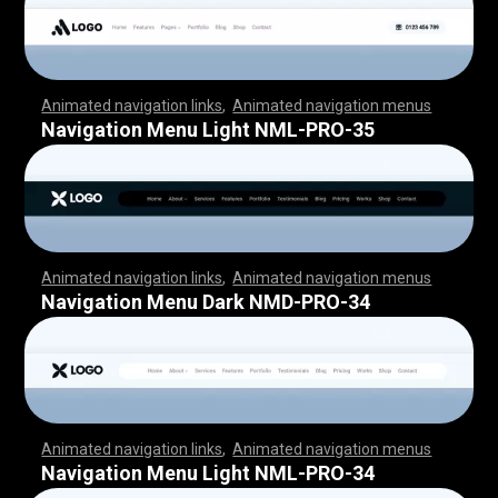
Animated navigation links
,
Animated navigation menus
,
,
,
,
,
,
,
,
,
,
,
,
,
,
,
,
,
,
,
,
,
,
,
,
,
,
,
,
,
,
,
,
,
,
,
,
,
,
,
,
,
,
,
,
,
,
,
,
,
,
,
,
,
,
,
,
,
,
,
,
,
,
,
,
,
,
,
,
,
,
,
,
,
,
,
,
,
,
,
,
,
,
,
,
,
,
,
,
,
,
,
,
,
,
,
,
,
,
,
,
,
,
,
,
,
,
,
,
,
,
,
,
,
,
,
,
,
,
,
,
,
,
,
,
,
,
,
,
,
,
,
,
,
,
,
,
,
,
,
,
,
,
,
,
Navigation Menu Light NML-PRO-35
Animated navigation links
,
Animated navigation menus
,
,
,
,
,
,
,
,
,
,
,
,
,
,
,
,
,
,
,
,
,
,
,
,
,
,
,
,
,
,
,
,
,
,
,
,
,
,
,
,
,
,
,
,
,
,
,
,
,
,
,
,
,
,
,
,
,
,
,
,
,
,
,
,
,
,
,
,
,
,
,
,
,
,
,
,
,
,
,
,
,
,
,
,
,
,
,
,
,
,
,
,
,
,
,
,
,
,
,
,
,
,
,
,
,
,
,
,
,
,
,
,
,
,
,
,
,
,
,
,
,
,
,
,
,
,
,
,
,
,
,
,
,
,
,
,
,
,
,
,
,
,
,
,
Navigation Menu Dark NMD-PRO-34
Animated navigation links
,
Animated navigation menus
,
,
,
,
,
,
,
,
,
,
,
,
,
,
,
,
,
,
,
,
,
,
,
,
,
,
,
,
,
,
,
,
,
,
,
,
,
,
,
,
,
,
,
,
,
,
,
,
,
,
,
,
,
,
,
,
,
,
,
,
,
,
,
,
,
,
,
,
,
,
,
,
,
,
,
,
,
,
,
,
,
,
,
,
,
,
,
,
,
,
,
,
,
,
,
,
,
,
,
,
,
,
,
,
,
,
,
,
,
,
,
,
,
,
,
,
,
,
,
,
,
,
,
,
,
,
,
,
,
,
,
,
,
,
,
,
,
,
,
,
,
,
,
,
Navigation Menu Light NML-PRO-34