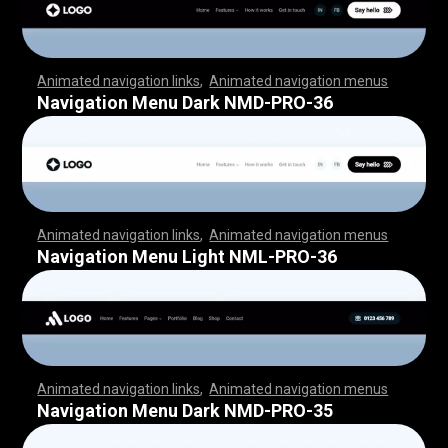
Animated navigation links
,
Animated navigation menus
,
,
,
,
,
,
,
,
,
,
,
,
,
,
,
,
,
,
,
,
,
,
,
,
,
,
,
,
,
,
,
,
,
,
,
,
,
,
,
,
,
,
,
,
,
,
,
,
,
,
,
,
,
,
,
,
,
,
,
,
,
,
,
,
,
,
,
,
,
,
,
,
,
,
,
,
,
,
,
,
,
,
,
,
,
,
,
,
,
,
,
,
,
,
,
,
,
,
,
,
,
,
,
,
,
,
,
,
,
,
,
,
,
,
,
,
,
,
,
,
,
,
,
,
,
,
,
,
,
,
,
,
,
,
,
,
,
,
,
,
,
,
,
,
Navigation Menu Dark NMD-PRO-36
Animated navigation links
,
Animated navigation menus
,
,
,
,
,
,
,
,
,
,
,
,
,
,
,
,
,
,
,
,
,
,
,
,
,
,
,
,
,
,
,
,
,
,
,
,
,
,
,
,
,
,
,
,
,
,
,
,
,
,
,
,
,
,
,
,
,
,
,
,
,
,
,
,
,
,
,
,
,
,
,
,
,
,
,
,
,
,
,
,
,
,
,
,
,
,
,
,
,
,
,
,
,
,
,
,
,
,
,
,
,
,
,
,
,
,
,
,
,
,
,
,
,
,
,
,
,
,
,
,
,
,
,
,
,
,
,
,
,
,
,
,
,
,
,
,
,
,
,
,
,
,
,
,
Navigation Menu Light NML-PRO-36
Animated navigation links
,
Animated navigation menus
,
,
,
,
,
,
,
,
,
,
,
,
,
,
,
,
,
,
,
,
,
,
,
,
,
,
,
,
,
,
,
,
,
,
,
,
,
,
,
,
,
,
,
,
,
,
,
,
,
,
,
,
,
,
,
,
,
,
,
,
,
,
,
,
,
,
,
,
,
,
,
,
,
,
,
,
,
,
,
,
,
,
,
,
,
,
,
,
,
,
,
,
,
,
,
,
,
,
,
,
,
,
,
,
,
,
,
,
,
,
,
,
,
,
,
,
,
,
,
,
,
,
,
,
,
,
,
,
,
,
,
,
,
,
,
,
,
,
,
,
,
,
,
,
Navigation Menu Dark NMD-PRO-35