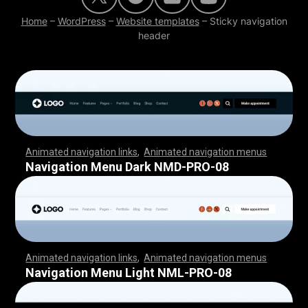
Home
–
WordPress
–
Website templates
–
Sticky navigation
header
Animated navigation links
,
Animated navigation menus
,
,
,
,
,
,
,
,
,
,
,
,
,
,
,
,
,
,
,
,
,
,
,
,
,
,
,
,
,
,
,
,
,
,
,
,
,
,
,
,
,
,
,
,
,
,
,
,
,
,
,
,
,
,
,
,
,
,
,
,
,
,
,
,
,
,
,
,
,
,
,
,
,
,
,
,
,
,
,
,
,
,
,
,
,
,
,
,
,
,
,
,
,
,
,
,
,
,
,
,
,
,
,
,
,
,
,
,
,
,
,
,
,
,
,
,
,
,
,
,
,
,
,
,
,
,
,
,
,
,
,
,
,
,
,
,
,
,
,
,
,
,
,
,
Navigation Menu Dark NMD-PRO-08
Animated navigation links
,
Animated navigation menus
,
,
,
,
,
,
,
,
,
,
,
,
,
,
,
,
,
,
,
,
,
,
,
,
,
,
,
,
,
,
,
,
,
,
,
,
,
,
,
,
,
,
,
,
,
,
,
,
,
,
,
,
,
,
,
,
,
,
,
,
,
,
,
,
,
,
,
,
,
,
,
,
,
,
,
,
,
,
,
,
,
,
,
,
,
,
,
,
,
,
,
,
,
,
,
,
,
,
,
,
,
,
,
,
,
,
,
,
,
,
,
,
,
,
,
,
,
,
,
,
,
,
,
,
,
,
,
,
,
,
,
,
,
,
,
,
,
,
,
,
,
,
,
,
Navigation Menu Light NML-PRO-08