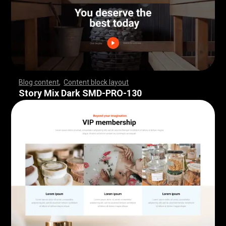
Blog content
,
Content block layout
,
,
,
,
,
,
,
,
,
,
,
,
,
,
,
,
,
,
,
,
,
,
,
,
,
,
,
,
,
,
,
,
,
,
,
,
,
,
,
,
,
,
,
,
,
,
,
,
,
,
,
,
,
,
,
,
,
,
,
,
,
,
,
,
,
,
,
,
,
,
,
,
,
,
,
,
,
,
,
,
,
,
,
,
,
,
,
,
,
,
,
,
,
,
,
,
,
,
,
,
,
,
,
,
,
,
,
,
,
,
,
,
,
,
,
,
,
,
,
,
,
,
,
,
,
,
,
,
,
,
,
,
,
,
,
,
,
,
,
,
,
,
,
,
,
,
,
,
,
,
,
Story Mix Dark SMD-PRO-130