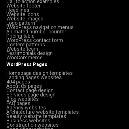
Call to action examples
Website footer
Headlines
Website icons
Website images
Logo pattern
WordPress navigation menus
Animated number counter
Pricing table
WordPress contact form
Content patterns
Website team
Testimonials design
WooCommerce
WordPress Pages
Homepage design templates
Landing pages websites
404 pages
About us pages
Contact page design
Services page design
Blog websites
FAQ pages
Agency websites
Architecture website templates
Beauty website templates
Business websites
Construction websites