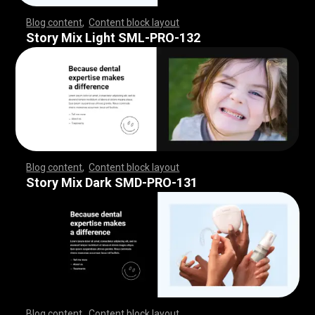
Blog content
,
Content block layout
,
,
,
,
,
,
,
,
,
,
,
,
,
,
,
,
,
,
,
,
,
,
,
,
,
,
,
,
,
,
,
,
,
,
,
,
,
,
,
,
,
,
,
,
,
,
,
,
,
,
,
,
,
,
,
,
,
,
,
,
,
,
,
,
,
,
,
,
,
,
,
,
,
,
,
,
,
,
,
,
,
,
,
,
,
,
,
,
,
,
,
,
,
,
,
,
,
,
,
,
,
,
,
,
,
,
,
,
,
,
,
,
,
,
,
,
,
,
,
,
,
,
,
,
,
,
,
,
,
,
,
,
,
,
,
,
,
,
,
,
,
,
,
,
,
,
,
,
,
,
,
Story Mix Light SML-PRO-132
Blog content
,
Content block layout
,
,
,
,
,
,
,
,
,
,
,
,
,
,
,
,
,
,
,
,
,
,
,
,
,
,
,
,
,
,
,
,
,
,
,
,
,
,
,
,
,
,
,
,
,
,
,
,
,
,
,
,
,
,
,
,
,
,
,
,
,
,
,
,
,
,
,
,
,
,
,
,
,
,
,
,
,
,
,
,
,
,
,
,
,
,
,
,
,
,
,
,
,
,
,
,
,
,
,
,
,
,
,
,
,
,
,
,
,
,
,
,
,
,
,
,
,
,
,
,
,
,
,
,
,
,
,
,
,
,
,
,
,
,
,
,
,
,
,
,
,
,
,
,
,
,
,
,
,
,
,
Story Mix Dark SMD-PRO-131
Blog content
,
Content block layout
,
,
,
,
,
,
,
,
,
,
,
,
,
,
,
,
,
,
,
,
,
,
,
,
,
,