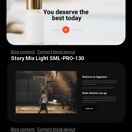
Blog content
,
Content block layout
,
,
,
,
,
,
,
,
,
,
,
,
,
,
,
,
,
,
,
,
,
,
,
,
,
,
,
,
,
,
,
,
,
,
,
,
,
,
,
,
,
,
,
,
,
,
,
,
,
,
,
,
,
,
,
,
,
,
,
,
,
,
,
,
,
,
,
,
,
,
,
,
,
,
,
,
,
,
,
,
,
,
,
,
,
,
,
,
,
,
,
,
,
,
,
,
,
,
,
,
,
,
,
,
,
,
,
,
,
,
,
,
,
,
,
,
,
,
,
,
,
,
,
,
,
,
,
,
,
,
,
,
,
,
,
,
,
,
,
,
,
,
,
,
,
,
,
,
,
,
,
Story Mix Light SML-PRO-130
Blog content
,
Content block layout
,
,
,
,
,
,
,
,
,
,
,
,
,
,
,
,
,
,
,
,
,
,
,
,
,
,
,
,
,
,
,
,
,
,
,
,
,
,
,
,
,
,
,
,
,
,
,
,
,
,
,
,
,
,
,
,
,
,
,
,
,
,
,
,
,
,
,
,
,
,
,
,
,
,
,
,
,
,
,
,
,
,
,
,
,
,
,
,
,
,
,
,
,
,
,
,
,
,
,
,
,
,
,
,
,
,
,
,
,
,
,
,
,
,
,
,
,
,
,
,
,
,
,
,
,
,
,
,
,
,
,
,
,
,
,
,
,
,
,
,
,
,
,
,
,
,
,
,
,
,
,