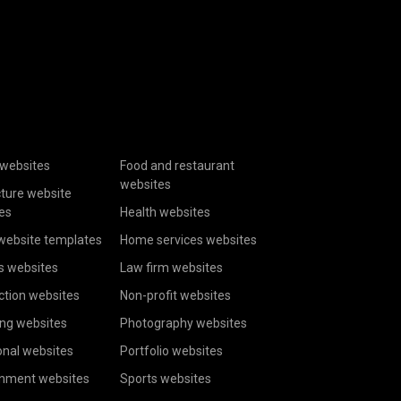
websites
Food and restaurant
websites
cture website
es
Health websites
website templates
Home services websites
s websites
Law firm websites
ction websites
Non-profit websites
ing websites
Photography websites
onal websites
Portfolio websites
inment websites
Sports websites