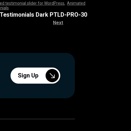
d testimonial slider for WordPress
,
Animated
nials
,
,
,
,
,
,
,
,
,
,
,
,
,
,
,
,
,
,
,
,
,
,
,
,
,
,
,
,
,
,
,
,
,
,
,
,
,
,
,
,
,
,
,
,
,
,
,
,
,
,
,
,
,
,
,
,
,
,
,
,
,
,
,
,
,
,
,
,
,
,
,
,
,
,
,
,
,
,
,
,
,
,
,
,
,
,
,
,
,
,
,
,
,
,
,
,
,
,
,
,
,
,
,
,
,
,
,
,
,
,
,
,
,
,
,
,
,
,
,
,
,
,
,
,
,
,
,
 Testimonials Dark PTLD-PRO-30
Next
Sign Up