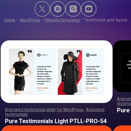
Home
–
WordPress
–
Website templates
–
Testimonial grid layout
Animate
testimo
,
,
,
,
,
,
,
,
,
,
,
,
,
,
Pure
Animated testimonial slider for WordPress
,
Animated
testimonials
,
,
,
,
,
,
,
,
,
,
,
,
,
,
,
,
,
,
,
,
,
,
,
,
,
,
,
,
,
,
,
,
,
,
,
,
,
,
,
,
,
,
,
,
,
,
,
,
,
,
,
,
,
,
,
,
,
,
,
,
,
,
,
,
,
,
,
,
,
,
,
,
,
,
,
,
,
,
,
,
,
,
,
,
,
,
,
,
,
,
,
,
,
,
,
,
,
,
,
,
,
,
,
,
,
,
,
,
,
,
,
,
,
,
,
,
,
,
,
,
,
,
,
,
,
,
,
,
,
,
,
,
,
,
,
,
,
,
,
,
,
Pure Testimonials Light PTLL-PRO-54