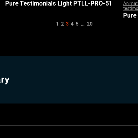
Pure Testimonials Light PTLL-PRO-51
Animate
testimo
,
,
,
,
,
,
,
,
,
,
,
,
,
,
Pure
…
1
2
3
4
5
20
ary