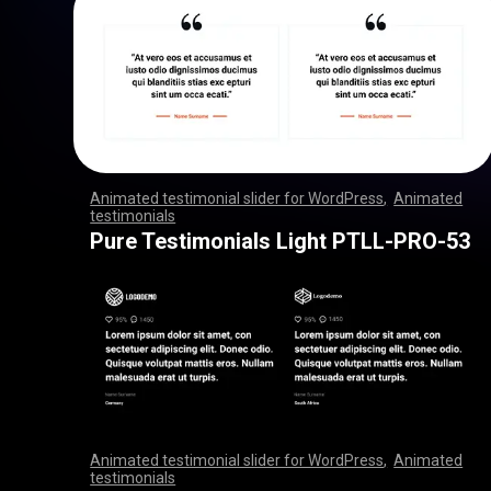
Animated testimonial slider for WordPress
,
Animated
testimonials
,
,
,
,
,
,
,
,
,
,
,
,
,
,
,
,
,
,
,
,
,
,
,
,
,
,
,
,
,
,
,
,
,
,
,
,
,
,
,
,
,
,
,
,
,
,
,
,
,
,
,
,
,
,
,
,
,
,
,
,
,
,
,
,
,
,
,
,
,
,
,
,
,
,
,
,
,
,
,
,
,
,
,
,
,
,
,
,
,
,
,
,
,
,
,
,
,
,
,
,
,
,
,
,
,
,
,
,
,
,
,
,
,
,
,
,
,
,
,
,
,
,
,
,
,
,
,
,
,
,
,
,
,
,
,
,
,
,
,
,
,
Pure Testimonials Light PTLL-PRO-53
Animated testimonial slider for WordPress
,
Animated
testimonials
,
,
,
,
,
,
,
,
,
,
,
,
,
,
,
,
,
,
,
,
,
,
,
,
,
,
,
,
,
,
,
,
,
,
,
,
,
,
,
,
,
,
,
,
,
,
,
,
,
,
,
,
,
,
,
,
,
,
,
,
,
,
,
,
,
,
,
,
,
,
,
,
,
,
,
,
,
,
,
,
,
,
,
,
,
,
,
,
,
,
,
,
,
,
,
,
,
,
,
,
,
,
,
,
,
,
,
,
,
,
,
,
,
,
,
,
,
,
,
,
,
,
,
,
,
,
,
,
,
,
,
,
,
,
,
,
,
,
,
,
,