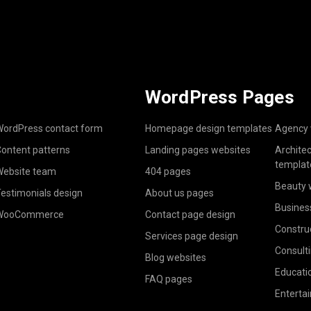
WordPress Pages
ordPress contact form
Homepage design templates
Agency 
ontent patterns
Landing pages websites
Archite
templat
ebsite team
404 pages
Beauty 
estimonials design
About us pages
Busines
WooCommerce
Contact page design
Constru
Services page design
Consult
Blog websites
Educati
FAQ pages
Enterta