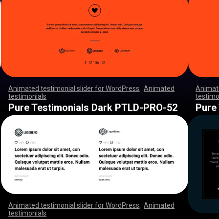
Animated testimonial slider for WordPress
,
Animated
Animate
testimonials
,
,
,
,
,
,
,
,
,
,
,
,
,
,
,
,
,
,
,
,
,
,
,
,
,
,
,
,
,
,
,
,
,
,
,
,
,
,
,
,
,
,
,
,
,
,
testimo
,
,
,
,
,
,
,
,
,
,
,
,
,
,
,
,
,
,
,
,
,
,
,
,
,
,
,
,
,
,
,
,
,
,
,
,
,
,
,
,
,
,
,
,
,
,
,
,
,
,
,
,
,
,
,
,
,
,
,
,
,
,
,
,
,
,
,
,
,
,
,
,
,
,
,
,
,
,
,
,
,
,
,
,
,
,
,
,
,
,
,
,
,
,
,
,
,
,
,
,
,
,
,
,
,
,
,
,
,
Pure Testimonials Dark PTLD-PRO-52
Pure
Animated testimonial slider for WordPress
,
Animated
testimonials
,
,
,
,
,
,
,
,
,
,
,
,
,
,
,
,
,
,
,
,
,
,
,
,
,
,
,
,
,
,
,
,
,
,
,
,
,
,
,
,
,
,
,
,
,
,
,
,
,
,
,
,
,
,
,
,
,
,
,
,
,
,
,
,
,
,
,
,
,
,
,
,
,
,
,
,
,
,
,
,
,
,
,
,
,
,
,
,
,
,
,
,
,
,
,
,
,
,
,
,
,
,
,
,
,
,
,
,
,
,
,
,
,
,
,
,
,
,
,
,
,
,
,
,
,
,
,
,
,
,
,
,
,
,
,
,
,
,
,
,
,