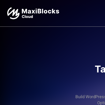
Ta
Build WordPress 
Opti