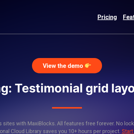
Pricing
Fea
View the demo
g: Testimonial grid lay
sites with MaxiBlocks. All features free forever. No lock
onal Cloud Library saves you 10+ hours per project.
Start