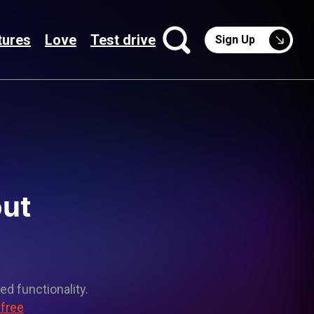
tures
Love
Test drive
Sign Up
out
ed functionality.
 free