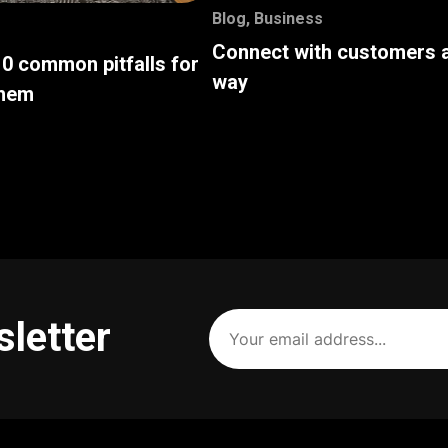
Blog
,
Business
Connect with customers a
10 common pitfalls for
way
them
Your
sletter
email
address
(Required)