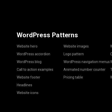
WordPress Patterns
Website hero
Website images
W
WordPress accordion
Logo pattern
C
WordPress blog
WordPress navigation menus
W
Call to action examples
Animated number counter
T
Website footer
Pricing table
Headlines
Website icons