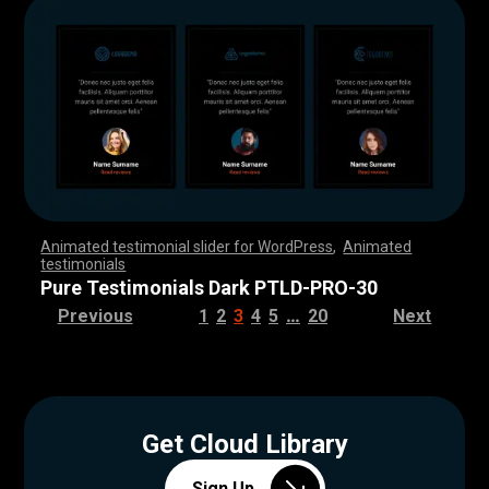
Animated testimonial slider for WordPress
,
Animated
testimonials
,
,
,
,
,
,
,
,
,
,
,
,
,
,
,
,
,
,
,
,
,
,
,
,
,
,
,
,
,
,
,
,
,
,
,
,
,
,
,
,
,
,
,
,
,
,
,
,
,
,
,
,
,
,
,
,
,
,
,
,
,
,
,
,
,
,
,
,
,
,
,
,
,
,
,
,
,
,
,
,
,
,
,
,
,
,
,
,
,
,
,
,
,
,
,
,
,
,
,
,
,
,
,
,
,
,
,
,
,
,
,
,
,
,
,
,
,
,
,
,
,
,
,
,
,
,
,
,
,
,
,
,
,
,
,
,
,
,
,
,
,
Pure Testimonials Dark PTLD-PRO-30
…
Previous
1
2
3
4
5
20
Next
Get Cloud Library
Sign Up