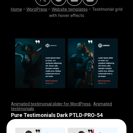
Home
–
WordPress
–
Website templates
–
Testimonial grid
with hover effects
Animated testimonial slider for WordPress
,
Animated
testimonials
,
,
,
,
,
,
,
,
,
,
,
,
,
,
,
,
,
,
,
,
,
,
,
,
,
,
,
,
,
,
,
,
,
,
,
,
,
,
,
,
,
,
,
,
,
,
,
,
,
,
,
,
,
,
,
,
,
,
,
,
,
,
,
,
,
,
,
,
,
,
,
,
,
,
,
,
,
,
,
,
,
,
,
,
,
,
,
,
,
,
,
,
,
,
,
,
,
,
,
,
,
,
,
,
,
,
,
,
,
,
,
,
,
,
,
,
,
,
,
,
,
,
,
,
,
,
,
,
,
,
,
,
,
,
,
,
,
,
,
,
,
Pure Testimonials Dark PTLD-PRO-54