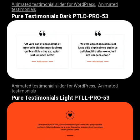
Animated testimonial slider for WordPress
,
Animated
testimonials
,
,
,
,
,
,
,
,
,
,
,
,
,
,
,
,
,
,
,
,
,
,
,
,
,
,
,
,
,
,
,
,
,
,
,
,
,
,
,
,
,
,
,
,
,
,
,
,
,
,
,
,
,
,
,
,
,
,
,
,
,
,
,
,
,
,
,
,
,
,
,
,
,
,
,
,
,
,
,
,
,
,
,
,
,
,
,
,
,
,
,
,
,
,
,
,
,
,
,
,
,
,
,
,
,
,
,
,
,
,
,
,
,
,
,
,
,
,
,
,
,
,
,
,
,
,
,
,
,
,
,
,
,
,
,
,
,
,
,
,
,
Pure Testimonials Dark PTLD-PRO-53
Animated testimonial slider for WordPress
,
Animated
testimonials
,
,
,
,
,
,
,
,
,
,
,
,
,
,
,
,
,
,
,
,
,
,
,
,
,
,
,
,
,
,
,
,
,
,
,
,
,
,
,
,
,
,
,
,
,
,
,
,
,
,
,
,
,
,
,
,
,
,
,
,
,
,
,
,
,
,
,
,
,
,
,
,
,
,
,
,
,
,
,
,
,
,
,
,
,
,
,
,
,
,
,
,
,
,
,
,
,
,
,
,
,
,
,
,
,
,
,
,
,
,
,
,
,
,
,
,
,
,
,
,
,
,
,
,
,
,
,
,
,
,
,
,
,
,
,
,
,
,
,
,
,
Pure Testimonials Light PTLL-PRO-53