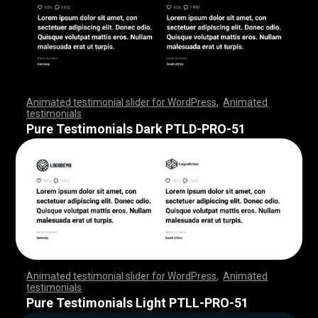
Animated testimonial slider for WordPress
,
Animated
testimonials
,
,
,
,
,
,
,
,
,
,
,
,
,
,
,
,
,
,
,
,
,
,
,
,
,
,
,
,
,
,
,
,
,
,
,
,
,
,
,
,
,
,
,
,
,
,
,
,
,
,
,
,
,
,
,
,
,
,
,
,
,
,
,
,
,
,
,
,
,
,
,
,
,
,
,
,
,
,
,
,
,
,
,
,
,
,
,
,
,
,
,
,
,
,
,
,
,
,
,
,
,
,
,
,
,
,
,
,
,
,
,
,
,
,
,
,
,
,
,
,
,
,
,
,
,
,
,
,
,
,
,
,
,
,
,
,
,
,
,
,
,
Pure Testimonials Dark PTLD-PRO-51
Animated testimonial slider for WordPress
,
Animated
testimonials
,
,
,
,
,
,
,
,
,
,
,
,
,
,
,
,
,
,
,
,
,
,
,
,
,
,
,
,
,
,
,
,
,
,
,
,
,
,
,
,
,
,
,
,
,
,
,
,
,
,
,
,
,
,
,
,
,
,
,
,
,
,
,
,
,
,
,
,
,
,
,
,
,
,
,
,
,
,
,
,
,
,
,
,
,
,
,
,
,
,
,
,
,
,
,
,
,
,
,
,
,
,
,
,
,
,
,
,
,
,
,
,
,
,
,
,
,
,
,
,
,
,
,
,
,
,
,
,
,
,
,
,
,
,
,
,
,
,
,
,
,
Pure Testimonials Light PTLL-PRO-51