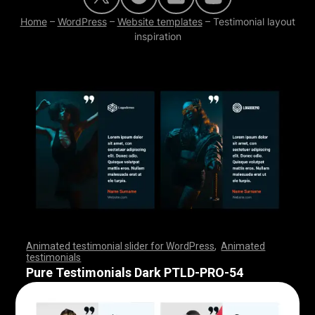
Home
–
WordPress
–
Website templates
–
Testimonial layout
inspiration
Animated testimonial slider for WordPress
,
Animated
testimonials
,
,
,
,
,
,
,
,
,
,
,
,
,
,
,
,
,
,
,
,
,
,
,
,
,
,
,
,
,
,
,
,
,
,
,
,
,
,
,
,
,
,
,
,
,
,
,
,
,
,
,
,
,
,
,
,
,
,
,
,
,
,
,
,
,
,
,
,
,
,
,
,
,
,
,
,
,
,
,
,
,
,
,
,
,
,
,
,
,
,
,
,
,
,
,
,
,
,
,
,
,
,
,
,
,
,
,
,
,
,
,
,
,
,
,
,
,
,
,
,
,
,
,
,
,
,
,
,
,
,
,
,
,
,
,
,
,
,
,
,
,
Pure Testimonials Dark PTLD-PRO-54