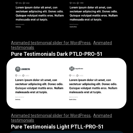
Animated testimonial slider for WordPress
,
Animated
testimonials
,
,
,
,
,
,
,
,
,
,
,
,
,
,
,
,
,
,
,
,
,
,
,
,
,
,
,
,
,
,
,
,
,
,
,
,
,
,
,
,
,
,
,
,
,
,
,
,
,
,
,
,
,
,
,
,
,
,
,
,
,
,
,
,
,
,
,
,
,
,
,
,
,
,
,
,
,
,
,
,
,
,
,
,
,
,
,
,
,
,
,
,
,
,
,
,
,
,
,
,
,
,
,
,
,
,
,
,
,
,
,
,
,
,
,
,
,
,
,
,
,
,
,
,
,
,
,
,
,
,
,
,
,
,
,
,
,
,
,
,
,
Pure Testimonials Dark PTLD-PRO-51
Animated testimonial slider for WordPress
,
Animated
testimonials
,
,
,
,
,
,
,
,
,
,
,
,
,
,
,
,
,
,
,
,
,
,
,
,
,
,
,
,
,
,
,
,
,
,
,
,
,
,
,
,
,
,
,
,
,
,
,
,
,
,
,
,
,
,
,
,
,
,
,
,
,
,
,
,
,
,
,
,
,
,
,
,
,
,
,
,
,
,
,
,
,
,
,
,
,
,
,
,
,
,
,
,
,
,
,
,
,
,
,
,
,
,
,
,
,
,
,
,
,
,
,
,
,
,
,
,
,
,
,
,
,
,
,
,
,
,
,
,
,
,
,
,
,
,
,
,
,
,
,
,
,
Pure Testimonials Light PTLL-PRO-51