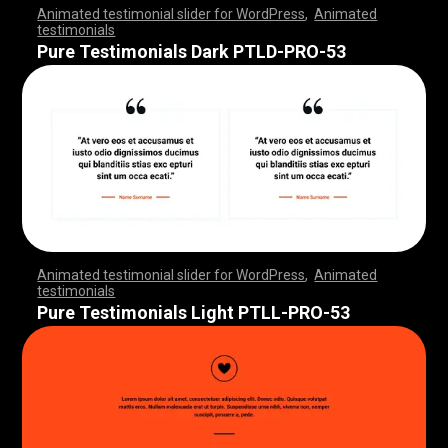
Animated testimonial slider for WordPress
,
Animated
testimonials
,
,
,
,
,
,
,
,
,
,
,
,
,
,
,
,
,
,
,
,
,
,
,
,
,
,
,
,
,
,
,
,
,
,
,
,
,
,
,
,
,
,
,
,
,
,
,
,
,
,
,
,
,
,
,
,
,
,
,
,
,
,
,
,
,
,
,
,
,
,
,
,
,
,
,
,
,
,
,
,
,
,
,
,
,
,
,
,
,
,
,
,
,
,
,
,
,
,
,
,
,
,
,
,
,
,
,
,
,
,
,
,
,
,
,
,
,
,
,
,
,
,
,
,
,
,
,
,
,
,
,
,
,
,
,
,
,
,
,
,
,
Pure Testimonials Dark PTLD-PRO-53
Animated testimonial slider for WordPress
,
Animated
testimonials
,
,
,
,
,
,
,
,
,
,
,
,
,
,
,
,
,
,
,
,
,
,
,
,
,
,
,
,
,
,
,
,
,
,
,
,
,
,
,
,
,
,
,
,
,
,
,
,
,
,
,
,
,
,
,
,
,
,
,
,
,
,
,
,
,
,
,
,
,
,
,
,
,
,
,
,
,
,
,
,
,
,
,
,
,
,
,
,
,
,
,
,
,
,
,
,
,
,
,
,
,
,
,
,
,
,
,
,
,
,
,
,
,
,
,
,
,
,
,
,
,
,
,
,
,
,
,
,
,
,
,
,
,
,
,
,
,
,
,
,
,
Pure Testimonials Light PTLL-PRO-53