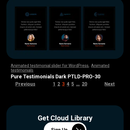
Animated testimonial slider for WordPress
,
Animated
testimonials
,
,
,
,
,
,
,
,
,
,
,
,
,
,
,
,
,
,
,
,
,
,
,
,
,
,
,
,
,
,
,
,
,
,
,
,
,
,
,
,
,
,
,
,
,
,
,
,
,
,
,
,
,
,
,
,
,
,
,
,
,
,
,
,
,
,
,
,
,
,
,
,
,
,
,
,
,
,
,
,
,
,
,
,
,
,
,
,
,
,
,
,
,
,
,
,
,
,
,
,
,
,
,
,
,
,
,
,
,
,
,
,
,
,
,
,
,
,
,
,
,
,
,
,
,
,
,
,
,
,
,
,
,
,
,
,
,
,
,
,
,
Pure Testimonials Dark PTLD-PRO-30
…
Previous
1
2
3
4
5
20
Next
Get Cloud Library
Sign Up