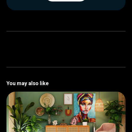
You may also like