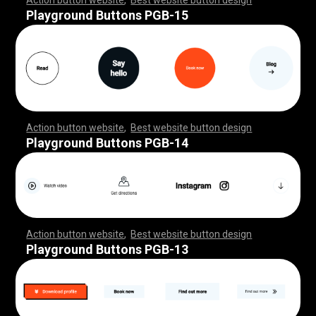
Action button website
,
Best website button design
,
,
,
,
,
,
,
,
,
,
,
,
,
,
,
,
,
,
,
,
,
,
,
,
,
,
,
,
,
,
,
,
,
,
,
,
,
,
,
,
,
,
,
,
,
,
,
,
,
,
,
,
,
,
,
,
,
,
,
,
,
,
,
,
,
,
,
,
,
,
,
,
,
Playground Buttons PGB-15
Action button website
,
Best website button design
,
,
,
,
,
,
,
,
,
,
,
,
,
,
,
,
,
,
,
,
,
,
,
,
,
,
,
,
,
,
,
,
,
,
,
,
,
,
,
,
,
,
,
,
,
,
,
,
,
,
,
,
,
,
,
,
,
,
,
,
,
,
,
,
,
,
,
,
,
,
,
,
,
Playground Buttons PGB-14
Action button website
,
Best website button design
,
,
,
,
,
,
,
,
,
,
,
,
,
,
,
,
,
,
,
,
,
,
,
,
,
,
,
,
,
,
,
,
,
,
,
,
,
,
,
,
,
,
,
,
,
,
,
,
,
,
,
,
,
,
,
,
,
,
,
,
,
,
,
,
,
,
,
,
,
,
,
,
,
Playground Buttons PGB-13