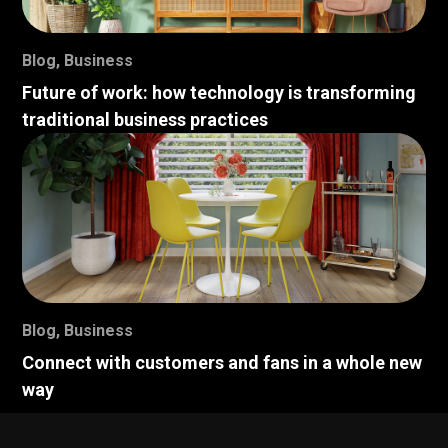
Blog
,
Business
Future of work: how technology is transforming
traditional business practices
Blog
,
Business
Connect with customers and fans in a whole new
way