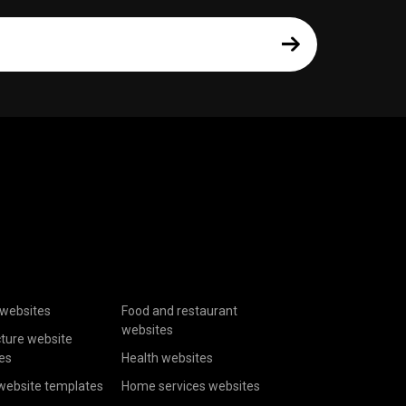
websites
Food and restaurant
websites
cture website
es
Health websites
website templates
Home services websites