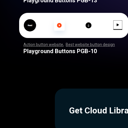
Playground Buttons PGB-13
Action button website
,
Best website button design
,
,
,
,
,
,
,
,
,
,
,
,
,
,
,
,
,
,
,
,
,
,
,
,
,
,
,
,
,
,
,
,
,
,
,
,
,
,
,
,
,
,
,
,
,
,
,
,
,
,
,
,
,
,
,
,
,
,
,
,
,
,
,
,
,
,
,
,
,
,
,
,
,
Playground Buttons PGB-10
Get Cloud Libr