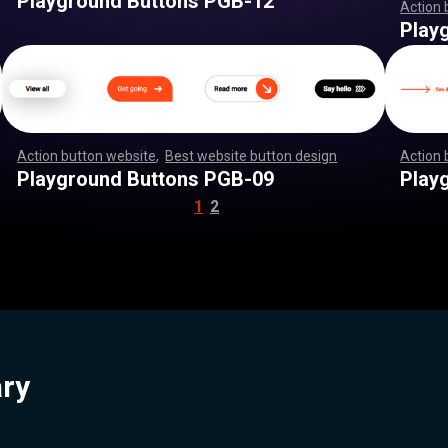
Playground Buttons PGB-12
Action 
,
,
,
,
,
,
,
,
,
,
,
,
,
,
,
Play
Action button website
,
Best website button design
,
,
,
,
,
,
Action 
,
,
,
,
,
,
,
,
,
,
,
,
,
,
,
,
,
,
,
,
,
,
,
,
,
,
,
,
,
,
,
,
,
,
,
,
,
,
,
,
,
,
,
,
,
,
,
,
,
,
,
,
,
,
,
,
,
,
,
,
,
,
,
,
,
,
,
,
,
,
,
,
,
,
,
,
,
,
,
,
,
,
Playground Buttons PGB-09
Play
1
2
ary