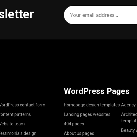
Your
sletter
email
address
(Required)
WordPress Pages
ordPress contact form
Homepage design templates
Agency 
ontent patterns
Landing pages websites
Archite
templat
ebsite team
404 pages
Beauty 
estimonials design
About us pages