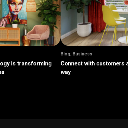
Blog
,
Business
logy is transforming
Connect with customers a
es
way