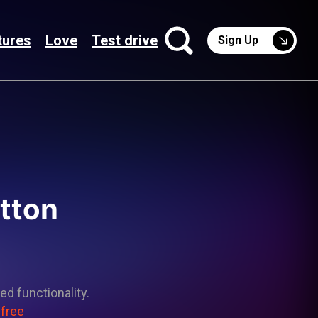
tures
Love
Test drive
Sign Up
tton
ed functionality.
 free