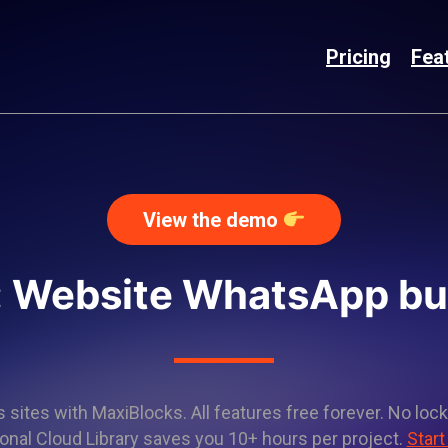
Pricing
Fea
View the demo
: Website WhatsApp bu
sites with MaxiBlocks. All features free forever. No lock
onal Cloud Library saves you 10+ hours per project.
Start