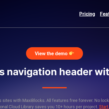
Pricing
Fea
View the demo
 navigation header with
sites with MaxiBlocks. All features free forever. No lock
onal Cloud Library saves you 10+ hours per project.
Start