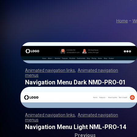
Home
–
W
Animated navigation links
,
Animated navigation
menus
,
,
,
,
,
,
,
,
,
,
,
,
,
,
,
,
,
,
,
,
,
,
,
,
,
,
,
,
,
,
,
,
,
,
,
,
,
,
,
,
,
,
,
,
,
,
,
,
,
,
,
,
,
,
,
,
,
,
,
,
,
,
,
,
,
,
,
,
,
,
,
,
,
,
,
,
,
,
,
,
,
,
,
,
,
,
,
,
,
,
,
,
,
,
,
,
,
,
,
,
,
,
,
,
,
,
,
,
,
,
,
,
,
,
,
,
,
,
,
,
,
,
,
,
,
,
,
,
,
,
,
,
,
,
,
,
,
,
,
,
,
,
,
,
Navigation Menu Dark NMD-PRO-01
Animated navigation links
,
Animated navigation
menus
,
,
,
,
,
,
,
,
,
,
,
,
,
,
,
,
,
,
,
,
,
,
,
,
,
,
,
,
,
,
,
,
,
,
,
,
,
,
,
,
,
,
,
,
,
,
,
,
,
,
,
,
,
,
,
,
,
,
,
,
,
,
,
,
,
,
,
,
,
,
,
,
,
,
,
,
,
,
,
,
,
,
,
,
,
,
,
,
,
,
,
,
,
,
,
,
,
,
,
,
,
,
,
,
,
,
,
,
,
,
,
,
,
,
,
,
,
,
,
,
,
,
,
,
,
,
,
,
,
,
,
,
,
,
,
,
,
,
,
,
,
,
,
,
Navigation Menu Light NML-PRO-14
Previous