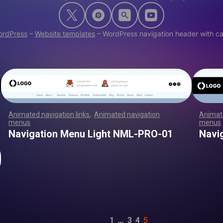
ordPress
–
Website templates
–
WordPress navigation header with cal
Animated navigation links
,
Animated navigation
Animate
menus
,
,
,
,
,
,
,
,
,
,
,
,
,
,
,
,
,
,
,
,
,
,
,
,
,
,
,
,
,
,
,
,
,
,
,
,
,
,
,
,
,
,
,
,
,
,
,
,
,
,
,
,
menus
,
,
,
,
,
,
,
,
,
,
,
,
,
,
,
,
,
,
,
,
,
,
,
,
,
,
,
,
,
,
,
,
,
,
,
,
,
,
,
,
,
,
,
,
,
,
,
,
,
,
,
,
,
,
,
,
,
,
,
,
,
,
,
,
,
,
,
,
,
,
,
,
,
,
,
,
,
,
,
,
,
,
,
,
,
,
,
,
,
,
,
,
,
,
,
,
,
,
,
,
,
,
,
,
,
,
Navigation Menu Light NML-PRO-01
Navi
…
1
3
4
5