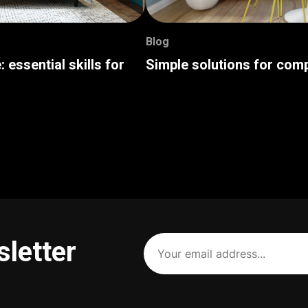
Blog
: essential skills for
Simple solutions for com
Your
sletter
email
address
(Required)