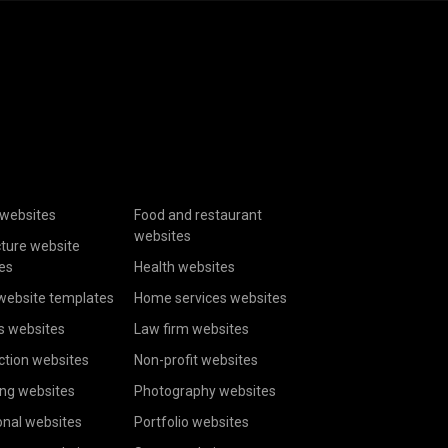
websites
Food and restaurant
websites
cture website
es
Health websites
website templates
Home services websites
s websites
Law firm websites
ction websites
Non-profit websites
ing websites
Photography websites
onal websites
Portfolio websites