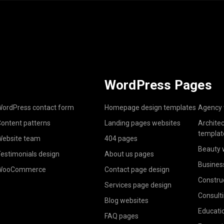
WordPress Pages
ordPress contact form
Homepage design templates
Agency 
ontent patterns
Landing pages websites
Archite
templat
ebsite team
404 pages
Beauty 
estimonials design
About us pages
Busines
WooCommerce
Contact page design
Constru
Services page design
Consult
Blog websites
Educati
FAQ pages