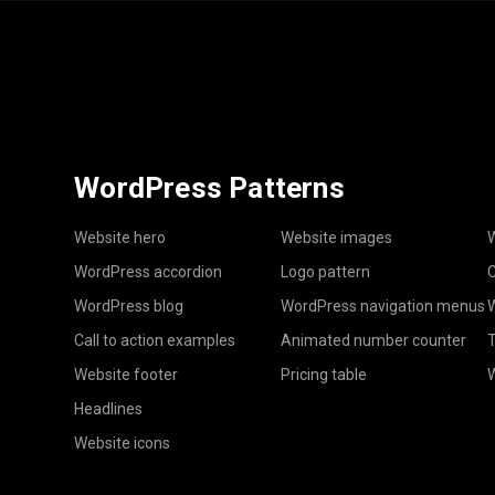
WordPress Patterns
Website hero
Website images
W
WordPress accordion
Logo pattern
C
WordPress blog
WordPress navigation menus
W
Call to action examples
Animated number counter
T
Website footer
Pricing table
Headlines
Website icons