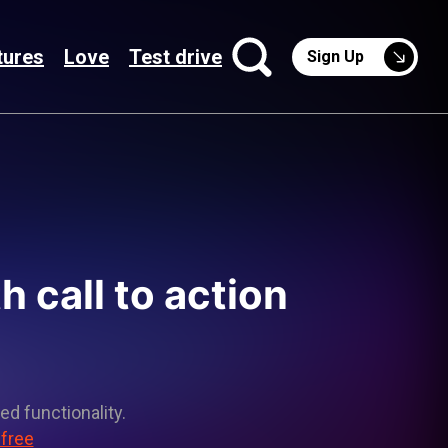
tures
Love
Test drive
Sign Up
 call to action
ed functionality.
 free