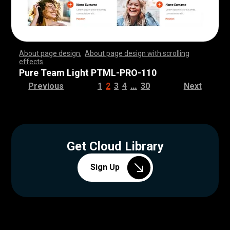
About page design
,
About page design with scrolling
effects
,
,
,
,
,
,
,
,
,
,
,
,
,
,
,
,
,
,
,
,
,
,
,
,
,
,
,
,
,
,
,
,
,
,
,
,
,
,
,
,
,
,
,
,
,
,
,
,
,
,
,
,
,
,
,
,
,
,
,
,
,
,
,
,
,
,
,
,
,
,
,
,
,
,
,
,
,
,
,
,
,
,
,
,
,
,
,
,
,
,
,
,
,
,
,
,
,
,
,
,
,
,
,
,
,
,
,
,
,
,
,
,
,
,
,
,
,
,
,
,
,
,
,
,
,
,
,
,
,
,
,
,
,
,
,
,
,
,
,
,
,
Pure Team Light PTML-PRO-110
…
Previous
1
2
3
4
30
Next
Get Cloud Library
Sign Up