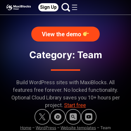
Sign Up
View the demo
Category:
Team
Build WordPress sites with MaxiBlocks. All
features free forever. No locked functionality.
Optional Cloud Library saves you 10+ hours per
project.
Start free
Home
–
WordPress
–
Website templates
–
Team