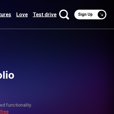
tures
Love
Test drive
Sign Up
lio
ed functionality.
 free