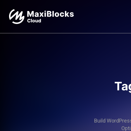
Ta
Build WordPress 
Opti