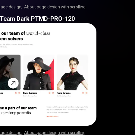
page design
,
About page design with scrolling
,
,
,
,
,
,
,
,
,
,
,
,
,
,
,
,
,
,
,
,
,
,
,
,
,
,
,
,
,
,
,
,
,
,
,
,
,
,
,
,
,
,
,
,
,
,
,
,
,
,
,
,
,
,
,
,
,
,
,
,
,
,
,
,
,
,
,
,
,
,
,
,
,
,
,
,
,
,
,
,
,
,
,
,
,
,
,
,
,
,
,
,
,
,
,
,
,
,
,
,
,
,
,
,
,
,
,
,
,
,
,
,
,
,
,
,
,
,
,
,
,
,
,
,
,
,
,
 Team Dark PTMD-PRO-120
page design
,
About page design with scrolling