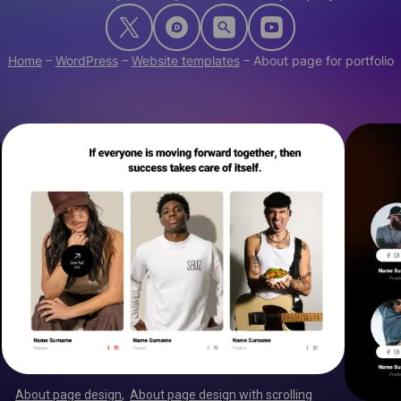
Home
–
WordPress
–
Website templates
–
About page for portfolio
About page design
,
About page design with scrolling