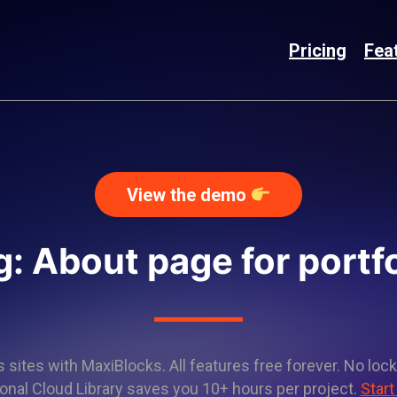
Pricing
Fea
View the demo
g: About page for portfo
sites with MaxiBlocks. All features free forever. No lock
onal Cloud Library saves you 10+ hours per project.
Start