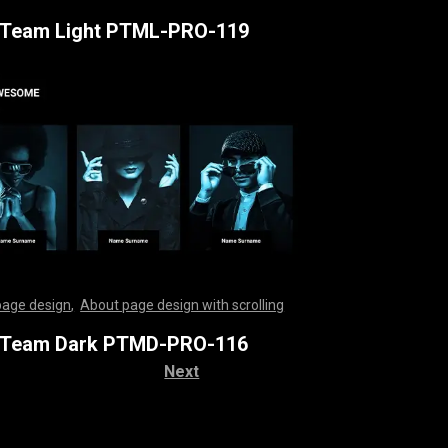
,
,
,
,
,
,
,
,
,
,
,
,
,
,
,
,
,
,
,
,
,
,
,
,
,
,
,
,
,
,
,
,
,
,
,
,
,
,
,
,
,
,
,
,
,
,
,
,
,
,
,
,
,
,
,
,
,
,
,
,
,
,
,
,
,
,
,
,
,
,
,
,
,
,
,
,
,
,
,
,
,
,
,
,
,
,
,
,
,
,
,
,
,
,
,
,
,
,
,
,
,
,
,
,
,
,
,
,
,
,
,
,
,
,
,
,
,
,
,
,
,
,
,
,
,
,
,
 Team Light PTML-PRO-119
page design
,
About page design with scrolling
,
,
,
,
,
,
,
,
,
,
,
,
,
,
,
,
,
,
,
,
,
,
,
,
,
,
,
,
,
,
,
,
,
,
,
,
,
,
,
,
,
,
,
,
,
,
,
,
,
,
,
,
,
,
,
,
,
,
,
,
,
,
,
,
,
,
,
,
,
,
,
,
,
,
,
,
,
,
,
,
,
,
,
,
,
,
,
,
,
,
,
,
,
,
,
,
,
,
,
,
,
,
,
,
,
,
,
,
,
,
,
,
,
,
,
,
,
,
,
,
,
,
,
,
,
,
,
 Team Dark PTMD-PRO-116
Next