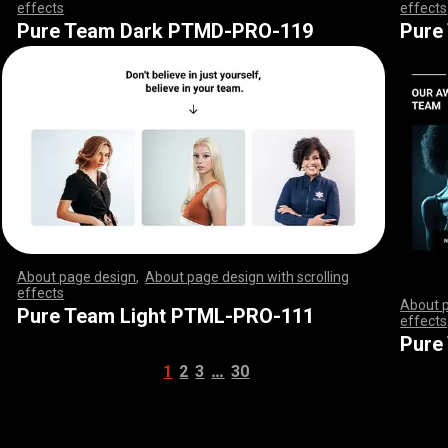
effects
,
,
,
,
,
,
,
,
,
,
,
,
,
,
,
,
,
,
,
,
,
,
,
,
,
,
,
,
,
,
,
,
,
,
,
,
,
,
,
,
,
,
,
,
,
,
,
,
,
,
,
effects
,
,
,
,
,
,
,
,
,
,
,
,
,
,
,
,
,
,
,
,
,
,
,
,
,
,
,
,
,
,
,
,
,
,
,
,
,
,
,
,
,
,
,
,
,
,
,
,
,
,
,
,
,
,
,
,
,
,
,
,
,
,
,
,
,
,
,
,
,
,
,
,
,
,
,
,
,
,
,
,
,
,
,
,
,
,
,
,
,
,
,
,
,
,
,
,
,
,
,
,
,
,
,
,
Pure Team Dark PTMD-PRO-119
Pure
About page design
,
About page design with scrolling
effects
,
,
,
,
,
,
,
,
,
,
,
,
,
,
,
,
,
,
,
,
,
,
,
,
,
,
,
,
,
,
,
,
,
,
,
,
,
,
,
,
,
,
,
,
,
,
,
,
,
,
,
,
,
,
,
,
,
,
,
,
,
,
,
,
,
,
,
,
,
,
,
,
,
,
,
,
,
,
,
,
,
,
,
,
,
,
,
,
,
,
,
,
,
,
,
,
,
,
,
,
,
,
,
,
,
,
,
,
,
,
,
,
,
,
,
,
,
,
,
,
,
,
,
,
,
,
,
,
,
,
,
,
,
,
,
,
,
,
,
,
,
About 
Pure Team Light PTML-PRO-111
effects
,
,
,
,
,
,
,
,
,
,
,
,
,
,
Pure
…
1
2
3
30