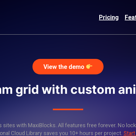
Pricing
Fea
View the demo
am grid with custom an
sites with MaxiBlocks. All features free forever. No lock
onal Cloud Library saves you 10+ hours per project.
Start