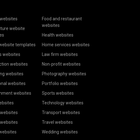
websites
Food and restaurant
websites
cture website
es
Health websites
website templates
Home services websites
s websites
Law firm websites
ction websites
Non-profit websites
ing websites
Photography websites
onal websites
Portfolio websites
inment websites
Sports websites
ebsites
Technology websites
 websites
Transport websites
 websites
Travel websites
 websites
Wedding websites