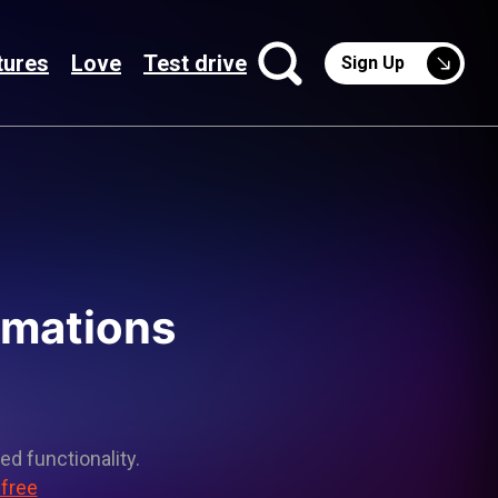
tures
Love
Test drive
Sign Up
imations
ed functionality.
 free