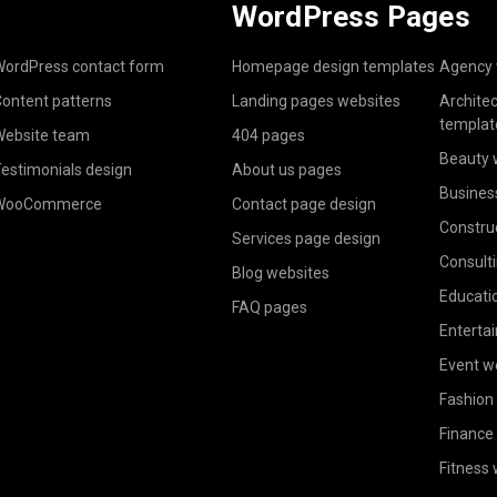
WordPress Pages
ordPress contact form
Homepage design templates
Agency 
ontent patterns
Landing pages websites
Archite
templat
ebsite team
404 pages
Beauty 
estimonials design
About us pages
Busines
WooCommerce
Contact page design
Constru
Services page design
Consult
Blog websites
Educati
FAQ pages
Enterta
Event w
Fashion
Finance
Fitness