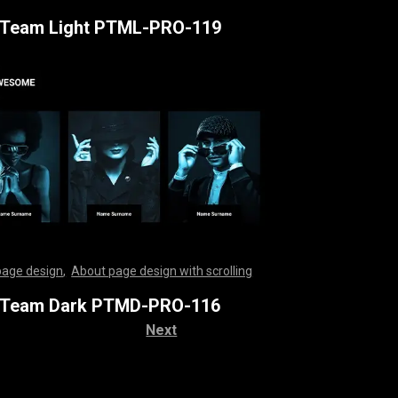
,
,
,
,
,
,
,
,
,
,
,
,
,
,
,
,
,
,
,
,
,
,
,
,
,
,
,
,
,
,
,
,
,
,
,
,
,
,
,
,
,
,
,
,
,
,
,
,
,
,
,
,
,
,
,
,
,
,
,
,
,
,
,
,
,
,
,
,
,
,
,
,
,
,
,
,
,
,
,
,
,
,
,
,
,
,
,
,
,
,
,
,
,
,
,
,
,
,
,
,
,
,
,
,
,
,
,
,
,
,
,
,
,
,
,
,
,
,
,
,
,
,
,
,
,
,
,
 Team Light PTML-PRO-119
page design
,
About page design with scrolling
,
,
,
,
,
,
,
,
,
,
,
,
,
,
,
,
,
,
,
,
,
,
,
,
,
,
,
,
,
,
,
,
,
,
,
,
,
,
,
,
,
,
,
,
,
,
,
,
,
,
,
,
,
,
,
,
,
,
,
,
,
,
,
,
,
,
,
,
,
,
,
,
,
,
,
,
,
,
,
,
,
,
,
,
,
,
,
,
,
,
,
,
,
,
,
,
,
,
,
,
,
,
,
,
,
,
,
,
,
,
,
,
,
,
,
,
,
,
,
,
,
,
,
,
,
,
,
 Team Dark PTMD-PRO-116
Next