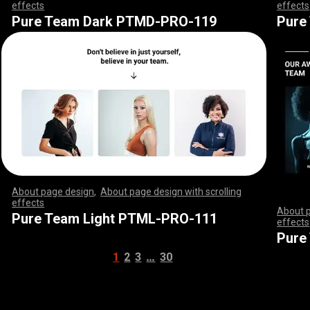
effects
,
,
,
,
,
,
,
,
,
,
,
,
,
,
,
,
,
,
,
,
,
,
,
,
,
,
,
,
,
,
,
,
,
,
,
,
,
,
,
,
,
,
,
,
,
,
,
,
,
,
,
effects
,
,
,
,
,
,
,
,
,
,
,
,
,
,
,
,
,
,
,
,
,
,
,
,
,
,
,
,
,
,
,
,
,
,
,
,
,
,
,
,
,
,
,
,
,
,
,
,
,
,
,
,
,
,
,
,
,
,
,
,
,
,
,
,
,
,
,
,
,
,
,
,
,
,
,
,
,
,
,
,
,
,
,
,
,
,
,
,
,
,
,
,
,
,
,
,
,
,
,
,
,
,
,
,
Pure Team Dark PTMD-PRO-119
Pure
About page design
,
About page design with scrolling
effects
,
,
,
,
,
,
,
,
,
,
,
,
,
,
,
,
,
,
,
,
,
,
,
,
,
,
,
,
,
,
,
,
,
,
,
,
,
,
,
,
,
,
,
,
,
,
,
,
,
,
,
,
,
,
,
,
,
,
,
,
,
,
,
,
,
,
,
,
,
,
,
,
,
,
,
,
,
,
,
,
,
,
,
,
,
,
,
,
,
,
,
,
,
,
,
,
,
,
,
,
,
,
,
,
,
,
,
,
,
,
,
,
,
,
,
,
,
,
,
,
,
,
,
,
,
,
,
,
,
,
,
,
,
,
,
,
,
,
,
,
,
About 
Pure Team Light PTML-PRO-111
effects
,
,
,
,
,
,
,
,
,
,
,
,
,
,
Pure
…
1
2
3
30