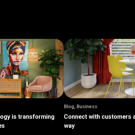
Blog
,
Business
logy is transforming
Connect with customers a
es
way