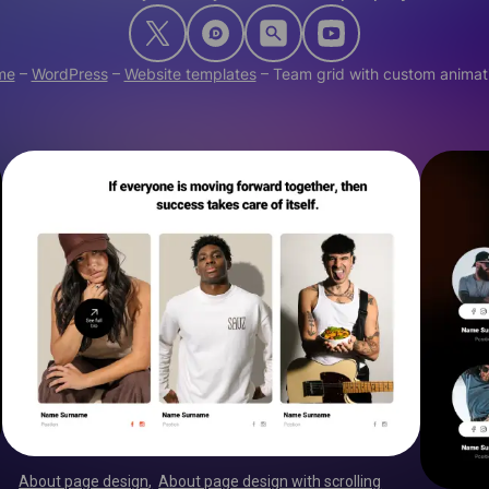
me
–
WordPress
–
Website templates
–
Team grid with custom animat
About page design
,
About page design with scrolling