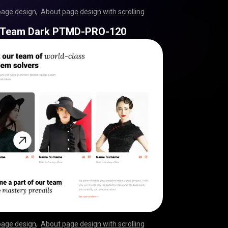
page design
,
About page design with scrolling
,
,
,
,
,
,
,
,
,
,
,
,
,
,
,
,
,
,
,
,
,
,
,
,
,
,
,
,
,
,
,
,
,
,
,
,
,
,
,
,
,
,
,
,
,
,
,
,
,
,
,
,
,
,
,
,
,
,
,
,
,
,
,
,
,
,
,
,
,
,
,
,
,
,
,
,
,
,
,
,
,
,
,
,
,
,
,
,
,
,
,
,
,
,
,
,
,
,
,
,
,
,
,
,
,
,
,
,
,
,
,
,
,
,
,
,
,
,
,
,
,
,
,
,
,
,
,
 Team Dark PTMD-PRO-120
page design
,
About page design with scrolling