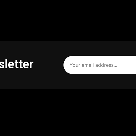
Your
sletter
email
address
(Required)