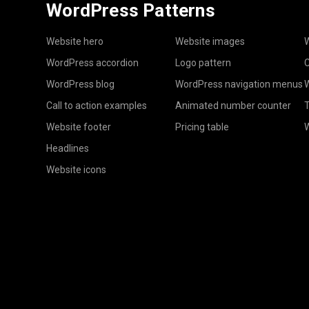
WordPress Patterns
Website hero
Website images
W
WordPress accordion
Logo pattern
C
WordPress blog
WordPress navigation menus
W
Call to action examples
Animated number counter
T
Website footer
Pricing table
Headlines
Website icons