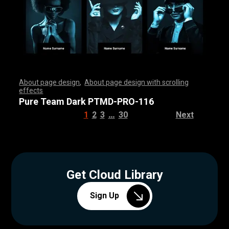
About page design
,
About page design with scrolling
effects
,
,
,
,
,
,
,
,
,
,
,
,
,
,
,
,
,
,
,
,
,
,
,
,
,
,
,
,
,
,
,
,
,
,
,
,
,
,
,
,
,
,
,
,
,
,
,
,
,
,
,
,
,
,
,
,
,
,
,
,
,
,
,
,
,
,
,
,
,
,
,
,
,
,
,
,
,
,
,
,
,
,
,
,
,
,
,
,
,
,
,
,
,
,
,
,
,
,
,
,
,
,
,
,
,
,
,
,
,
,
,
,
,
,
,
,
,
,
,
,
,
,
,
,
,
,
,
,
,
,
,
,
,
,
,
,
,
,
,
,
,
Pure Team Dark PTMD-PRO-116
…
1
2
3
30
Next
Get Cloud Library
Sign Up