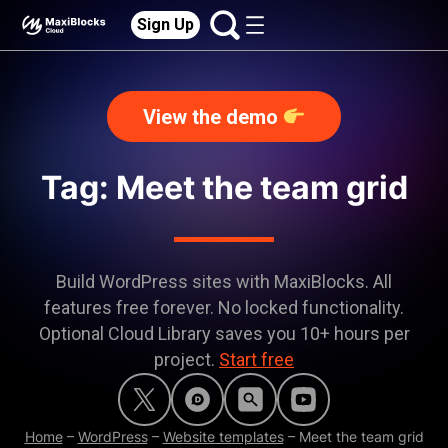
Sign Up
View the demo
Tag: Meet the team grid
Build WordPress sites with MaxiBlocks. All
features free forever. No locked functionality.
Optional Cloud Library saves you 10+ hours per
project.
Start free
Home
–
WordPress
–
Website templates
–
Meet the team grid