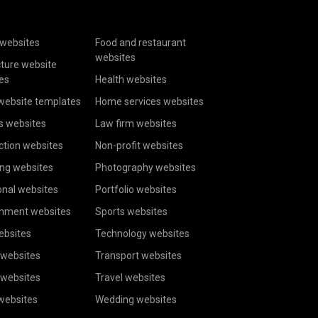
websites
Food and restaurant
websites
cture website
es
Health websites
website templates
Home services websites
s websites
Law firm websites
ction websites
Non-profit websites
ing websites
Photography websites
onal websites
Portfolio websites
inment websites
Sports websites
ebsites
Technology websites
 websites
Transport websites
 websites
Travel websites
 websites
Wedding websites