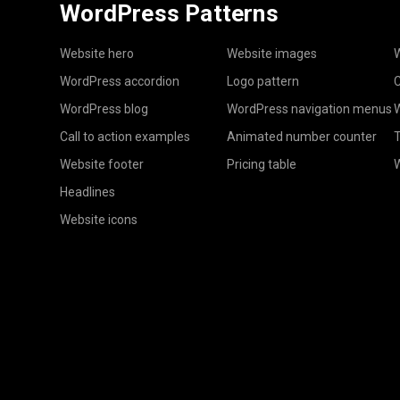
WordPress Patterns
Website hero
Website images
W
WordPress accordion
Logo pattern
C
WordPress blog
WordPress navigation menus
W
Call to action examples
Animated number counter
T
Website footer
Pricing table
Headlines
Website icons