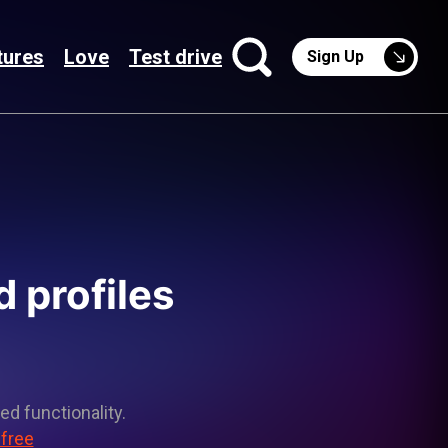
tures
Love
Test drive
Sign Up
 profiles
ed functionality.
 free