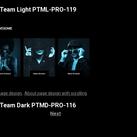
,
,
,
,
,
,
,
,
,
,
,
,
,
,
,
,
,
,
,
,
,
,
,
,
,
,
,
,
,
,
,
,
,
,
,
,
,
,
,
,
,
,
,
,
,
,
,
,
,
,
,
,
,
,
,
,
,
,
,
,
,
,
,
,
,
,
,
,
,
,
,
,
,
,
,
,
,
,
,
,
,
,
,
,
,
,
,
,
,
,
,
,
,
,
,
,
,
,
,
,
,
,
,
,
,
,
,
,
,
,
,
,
,
,
,
,
,
,
,
,
,
,
,
,
,
,
,
 Team Light PTML-PRO-119
page design
,
About page design with scrolling
,
,
,
,
,
,
,
,
,
,
,
,
,
,
,
,
,
,
,
,
,
,
,
,
,
,
,
,
,
,
,
,
,
,
,
,
,
,
,
,
,
,
,
,
,
,
,
,
,
,
,
,
,
,
,
,
,
,
,
,
,
,
,
,
,
,
,
,
,
,
,
,
,
,
,
,
,
,
,
,
,
,
,
,
,
,
,
,
,
,
,
,
,
,
,
,
,
,
,
,
,
,
,
,
,
,
,
,
,
,
,
,
,
,
,
,
,
,
,
,
,
,
,
,
,
,
,
 Team Dark PTMD-PRO-116
Next