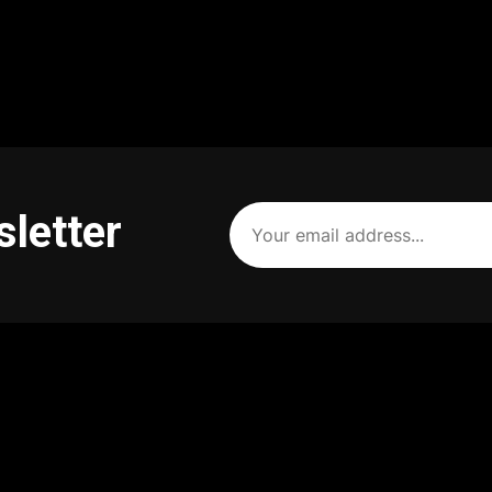
Your
sletter
email
address
(Required)