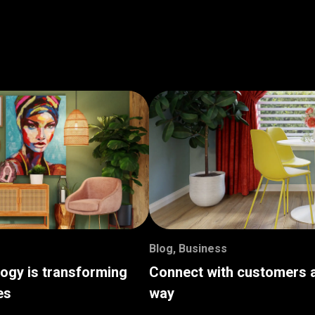
Blog
,
Business
logy is transforming
Connect with customers a
es
way