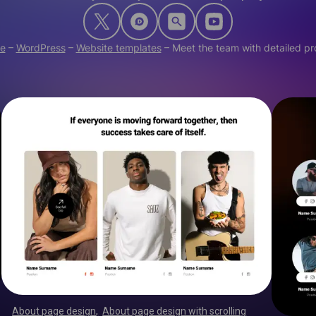
e
–
WordPress
–
Website templates
–
Meet the team with detailed pro
About page design
,
About page design with scrolling