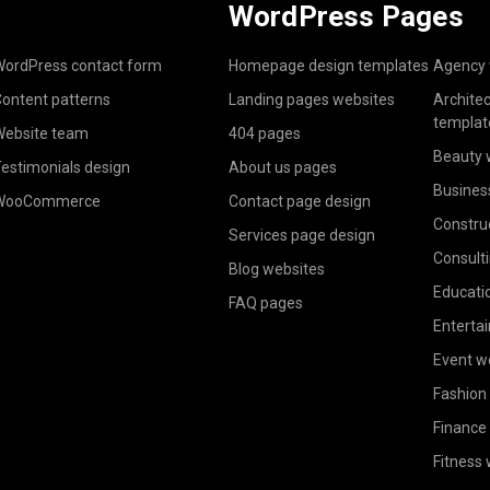
WordPress Pages
ordPress contact form
Homepage design templates
Agency 
ontent patterns
Landing pages websites
Archite
templat
ebsite team
404 pages
Beauty 
estimonials design
About us pages
Busines
WooCommerce
Contact page design
Constru
Services page design
Consult
Blog websites
Educati
FAQ pages
Enterta
Event w
Fashion
Finance
Fitness