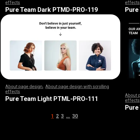
effects
,
,
,
,
,
,
,
,
,
,
,
,
,
,
,
,
,
,
,
,
,
,
,
,
,
,
,
,
,
,
,
,
,
,
,
,
,
,
,
,
,
,
,
,
,
,
,
,
,
,
,
effects
,
,
,
,
,
,
,
,
,
,
,
,
,
,
,
,
,
,
,
,
,
,
,
,
,
,
,
,
,
,
,
,
,
,
,
,
,
,
,
,
,
,
,
,
,
,
,
,
,
,
,
,
,
,
,
,
,
,
,
,
,
,
,
,
,
,
,
,
,
,
,
,
,
,
,
,
,
,
,
,
,
,
,
,
,
,
,
,
,
,
,
,
,
,
,
,
,
,
,
,
,
,
,
,
Pure Team Dark PTMD-PRO-119
Pure
About page design
,
About page design with scrolling
effects
,
,
,
,
,
,
,
,
,
,
,
,
,
,
,
,
,
,
,
,
,
,
,
,
,
,
,
,
,
,
,
,
,
,
,
,
,
,
,
,
,
,
,
,
,
,
,
,
,
,
,
,
,
,
,
,
,
,
,
,
,
,
,
,
,
,
,
,
,
,
,
,
,
,
,
,
,
,
,
,
,
,
,
,
,
,
,
,
,
,
,
,
,
,
,
,
,
,
,
,
,
,
,
,
,
,
,
,
,
,
,
,
,
,
,
,
,
,
,
,
,
,
,
,
,
,
,
,
,
,
,
,
,
,
,
,
,
,
,
,
,
About 
Pure Team Light PTML-PRO-111
effects
,
,
,
,
,
,
,
,
,
,
,
,
,
,
Pure
…
1
2
3
30