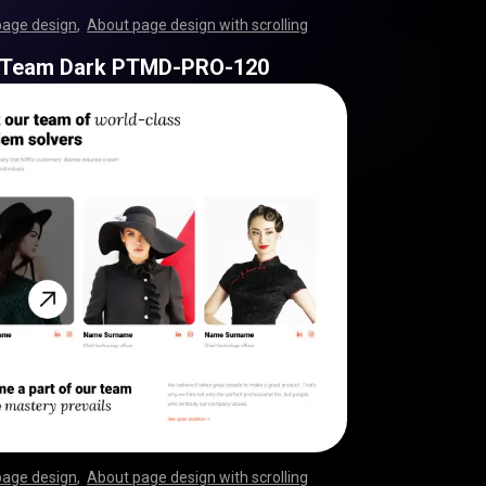
page design
,
About page design with scrolling
,
,
,
,
,
,
,
,
,
,
,
,
,
,
,
,
,
,
,
,
,
,
,
,
,
,
,
,
,
,
,
,
,
,
,
,
,
,
,
,
,
,
,
,
,
,
,
,
,
,
,
,
,
,
,
,
,
,
,
,
,
,
,
,
,
,
,
,
,
,
,
,
,
,
,
,
,
,
,
,
,
,
,
,
,
,
,
,
,
,
,
,
,
,
,
,
,
,
,
,
,
,
,
,
,
,
,
,
,
,
,
,
,
,
,
,
,
,
,
,
,
,
,
,
,
,
,
 Team Dark PTMD-PRO-120
page design
,
About page design with scrolling