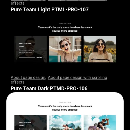
effects
,
,
,
,
,
,
,
,
,
,
,
,
,
,
,
,
,
,
,
,
,
,
,
,
,
,
,
,
,
,
,
,
,
,
,
,
,
,
,
,
,
,
,
,
,
,
,
,
,
,
,
,
,
,
,
,
,
,
,
,
,
,
,
,
,
,
,
,
,
,
,
,
,
,
,
,
,
,
,
,
,
,
,
,
,
,
,
,
,
,
,
,
,
,
,
,
,
,
,
,
,
,
,
,
,
,
,
,
,
,
,
,
,
,
,
,
,
,
,
,
,
,
,
,
,
,
,
,
,
,
,
,
,
,
,
,
,
,
,
,
,
Pure Team Light PTML-PRO-107
About page design
,
About page design with scrolling
effects
,
,
,
,
,
,
,
,
,
,
,
,
,
,
,
,
,
,
,
,
,
,
,
,
,
,
,
,
,
,
,
,
,
,
,
,
,
,
,
,
,
,
,
,
,
,
,
,
,
,
,
,
,
,
,
,
,
,
,
,
,
,
,
,
,
,
,
,
,
,
,
,
,
,
,
,
,
,
,
,
,
,
,
,
,
,
,
,
,
,
,
,
,
,
,
,
,
,
,
,
,
,
,
,
,
,
,
,
,
,
,
,
,
,
,
,
,
,
,
,
,
,
,
,
,
,
,
,
,
,
,
,
,
,
,
,
,
,
,
,
,
Pure Team Dark PTMD-PRO-106