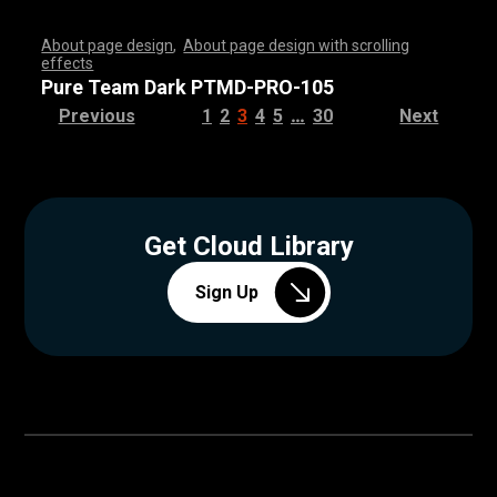
About page design
,
About page design with scrolling
effects
,
,
,
,
,
,
,
,
,
,
,
,
,
,
,
,
,
,
,
,
,
,
,
,
,
,
,
,
,
,
,
,
,
,
,
,
,
,
,
,
,
,
,
,
,
,
,
,
,
,
,
,
,
,
,
,
,
,
,
,
,
,
,
,
,
,
,
,
,
,
,
,
,
,
,
,
,
,
,
,
,
,
,
,
,
,
,
,
,
,
,
,
,
,
,
,
,
,
,
,
,
,
,
,
,
,
,
,
,
,
,
,
,
,
,
,
,
,
,
,
,
,
,
,
,
,
,
,
,
,
,
,
,
,
,
,
,
,
,
,
,
Pure Team Dark PTMD-PRO-105
…
Previous
1
2
3
4
5
30
Next
Get Cloud Library
Sign Up