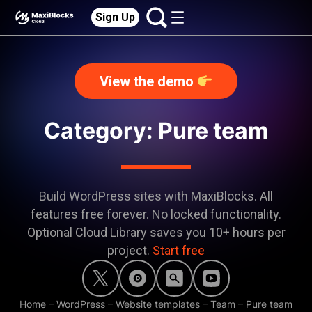
Sign Up
View the demo
Category:
Pure team
Build WordPress sites with MaxiBlocks. All
features free forever. No locked functionality.
Optional Cloud Library saves you 10+ hours per
project.
Start free
Home
–
WordPress
–
Website templates
–
Team
–
Pure team