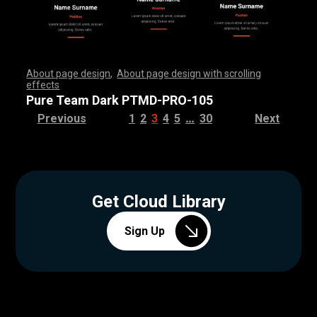
About page design
,
About page design with scrolling
effects
,
,
,
,
,
,
,
,
,
,
,
,
,
,
,
,
,
,
,
,
,
,
,
,
,
,
,
,
,
,
,
,
,
,
,
,
,
,
,
,
,
,
,
,
,
,
,
,
,
,
,
,
,
,
,
,
,
,
,
,
,
,
,
,
,
,
,
,
,
,
,
,
,
,
,
,
,
,
,
,
,
,
,
,
,
,
,
,
,
,
,
,
,
,
,
,
,
,
,
,
,
,
,
,
,
,
,
,
,
,
,
,
,
,
,
,
,
,
,
,
,
,
,
,
,
,
,
,
,
,
,
,
,
,
,
,
,
,
,
,
,
Pure Team Dark PTMD-PRO-105
…
Previous
1
2
3
4
5
30
Next
Get Cloud Library
Sign Up