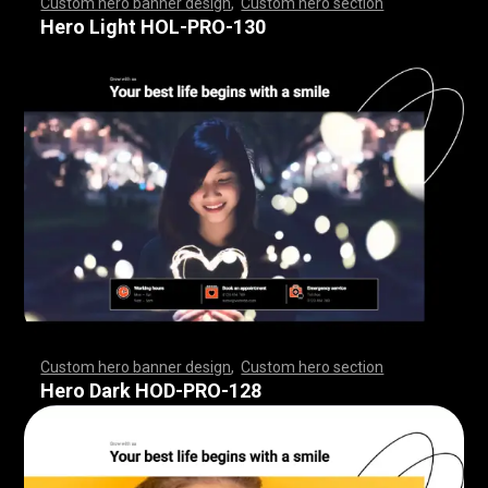
Custom hero banner design
,
Custom hero section
,
,
,
,
,
,
,
,
,
,
,
,
,
,
,
,
,
,
,
,
,
,
,
,
,
,
,
,
,
,
,
,
,
,
,
,
,
,
,
,
,
,
,
,
,
,
,
,
,
,
,
,
,
,
,
,
,
,
,
,
,
,
,
,
,
,
,
,
,
,
,
,
,
,
,
,
,
,
,
,
,
,
,
,
,
,
,
,
,
,
,
,
,
,
,
,
,
,
,
,
,
,
,
,
,
,
,
,
,
,
,
,
,
,
,
,
,
,
,
,
,
,
,
,
Hero Light HOL-PRO-130
Custom hero banner design
,
Custom hero section
,
,
,
,
,
,
,
,
,
,
,
,
,
,
,
,
,
,
,
,
,
,
,
,
,
,
,
,
,
,
,
,
,
,
,
,
,
,
,
,
,
,
,
,
,
,
,
,
,
,
,
,
,
,
,
,
,
,
,
,
,
,
,
,
,
,
,
,
,
,
,
,
,
,
,
,
,
,
,
,
,
,
,
,
,
,
,
,
,
,
,
,
,
,
,
,
,
,
,
,
,
,
,
,
,
,
,
,
,
,
,
,
,
,
,
,
,
,
,
,
,
,
,
,
Hero Dark HOD-PRO-128