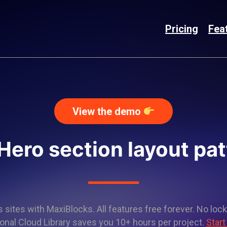
Pricing
Fea
View the demo
Hero section layout pa
sites with MaxiBlocks. All features free forever. No lock
onal Cloud Library saves you 10+ hours per project.
Start