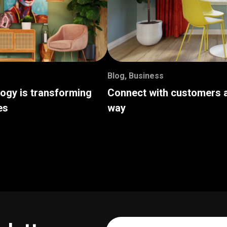
Blog
,
Business
logy is transforming
Connect with customers a
es
way
Your