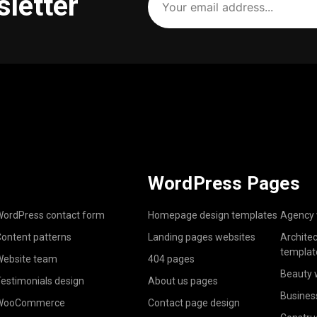
sletter
email
address
(Required)
WordPress Pages
ordPress contact form
Homepage design templates
Agency 
ontent patterns
Landing pages websites
Archite
templat
ebsite team
404 pages
Beauty 
estimonials design
About us pages
Busines
WooCommerce
Contact page design