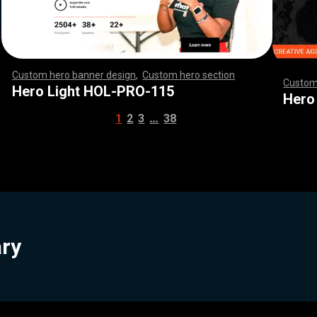
Custom hero banner design
,
Custom hero section
,
,
,
,
,
,
,
,
,
,
,
,
,
,
,
,
,
,
,
,
,
,
,
,
,
,
,
,
,
,
,
,
,
,
,
,
,
,
,
,
,
,
,
,
,
,
,
,
,
,
,
,
,
,
,
,
,
,
,
,
,
,
,
,
,
,
,
,
,
,
,
,
,
,
,
,
,
,
,
,
,
,
,
,
,
,
,
,
,
,
,
,
,
,
,
,
,
,
,
,
,
,
,
,
,
,
,
,
,
,
,
,
,
,
,
,
,
,
,
,
,
,
,
,
Custom
Hero Light HOL-PRO-115
,
,
,
,
,
,
,
,
,
,
,
,
,
,
Hero
…
1
2
3
38
ary