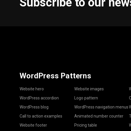
Subscribe to our new
WordPress Patterns
Website hero
Website images
W
WordPress accordion
Logo pattern
C
WordPress blog
WordPress navigation menus
W
Call to action examples
Animated number counter
T
Website footer
Pricing table