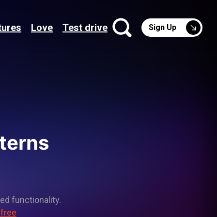
tures
Love
Test drive
Sign Up
tterns
ed functionality.
 free