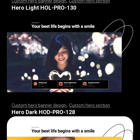
Custom hero banner design
,
Custom hero section
,
,
,
,
,
,
,
,
,
,
,
,
,
,
,
,
,
,
,
,
,
,
,
,
,
,
,
,
,
,
,
,
,
,
,
,
,
,
,
,
,
,
,
,
,
,
,
,
,
,
,
,
,
,
,
,
,
,
,
,
,
,
,
,
,
,
,
,
,
,
,
,
,
,
,
,
,
,
,
,
,
,
,
,
,
,
,
,
,
,
,
,
,
,
,
,
,
,
,
,
,
,
,
,
,
,
,
,
,
,
,
,
,
,
,
,
,
,
,
,
,
,
,
,
Hero Light HOL-PRO-130
Custom hero banner design
,
Custom hero section
,
,
,
,
,
,
,
,
,
,
,
,
,
,
,
,
,
,
,
,
,
,
,
,
,
,
,
,
,
,
,
,
,
,
,
,
,
,
,
,
,
,
,
,
,
,
,
,
,
,
,
,
,
,
,
,
,
,
,
,
,
,
,
,
,
,
,
,
,
,
,
,
,
,
,
,
,
,
,
,
,
,
,
,
,
,
,
,
,
,
,
,
,
,
,
,
,
,
,
,
,
,
,
,
,
,
,
,
,
,
,
,
,
,
,
,
,
,
,
,
,
,
,
,
Hero Dark HOD-PRO-128