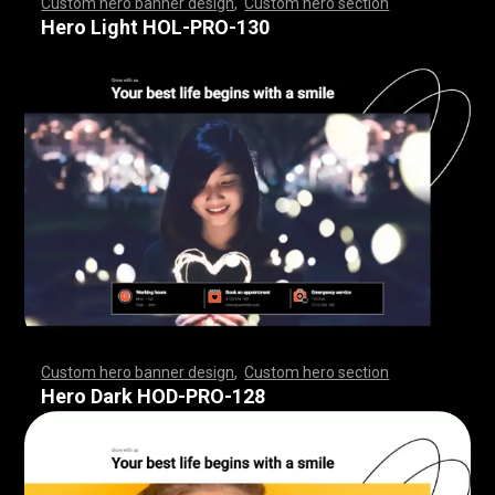
Custom hero banner design
,
Custom hero section
,
,
,
,
,
,
,
,
,
,
,
,
,
,
,
,
,
,
,
,
,
,
,
,
,
,
,
,
,
,
,
,
,
,
,
,
,
,
,
,
,
,
,
,
,
,
,
,
,
,
,
,
,
,
,
,
,
,
,
,
,
,
,
,
,
,
,
,
,
,
,
,
,
,
,
,
,
,
,
,
,
,
,
,
,
,
,
,
,
,
,
,
,
,
,
,
,
,
,
,
,
,
,
,
,
,
,
,
,
,
,
,
,
,
,
,
,
,
,
,
,
,
,
,
Hero Light HOL-PRO-130
Custom hero banner design
,
Custom hero section
,
,
,
,
,
,
,
,
,
,
,
,
,
,
,
,
,
,
,
,
,
,
,
,
,
,
,
,
,
,
,
,
,
,
,
,
,
,
,
,
,
,
,
,
,
,
,
,
,
,
,
,
,
,
,
,
,
,
,
,
,
,
,
,
,
,
,
,
,
,
,
,
,
,
,
,
,
,
,
,
,
,
,
,
,
,
,
,
,
,
,
,
,
,
,
,
,
,
,
,
,
,
,
,
,
,
,
,
,
,
,
,
,
,
,
,
,
,
,
,
,
,
,
,
Hero Dark HOD-PRO-128