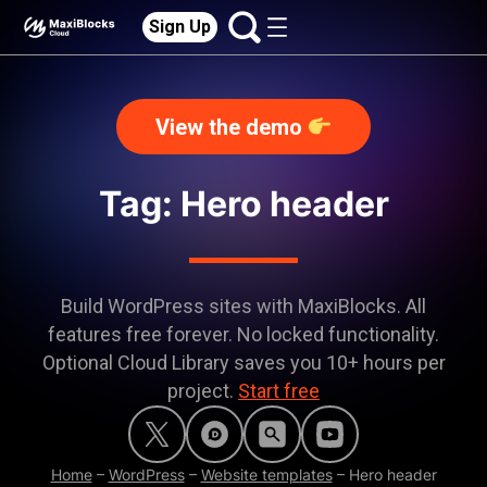
Sign Up
View the demo
Tag: Hero header
Build WordPress sites with MaxiBlocks. All
features free forever. No locked functionality.
Optional Cloud Library saves you 10+ hours per
project.
Start free
Home
–
WordPress
–
Website templates
–
Hero header