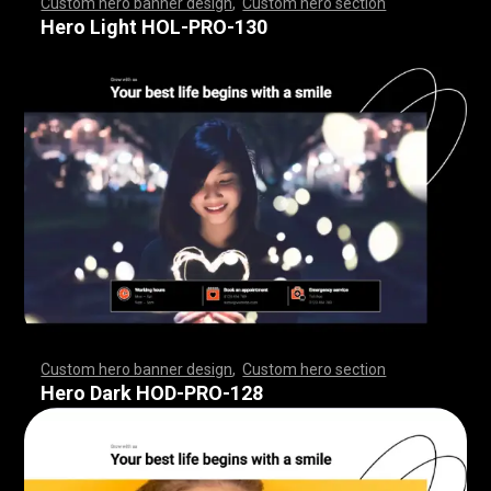
Custom hero banner design
,
Custom hero section
,
,
,
,
,
,
,
,
,
,
,
,
,
,
,
,
,
,
,
,
,
,
,
,
,
,
,
,
,
,
,
,
,
,
,
,
,
,
,
,
,
,
,
,
,
,
,
,
,
,
,
,
,
,
,
,
,
,
,
,
,
,
,
,
,
,
,
,
,
,
,
,
,
,
,
,
,
,
,
,
,
,
,
,
,
,
,
,
,
,
,
,
,
,
,
,
,
,
,
,
,
,
,
,
,
,
,
,
,
,
,
,
,
,
,
,
,
,
,
,
,
,
,
,
Hero Light HOL-PRO-130
Custom hero banner design
,
Custom hero section
,
,
,
,
,
,
,
,
,
,
,
,
,
,
,
,
,
,
,
,
,
,
,
,
,
,
,
,
,
,
,
,
,
,
,
,
,
,
,
,
,
,
,
,
,
,
,
,
,
,
,
,
,
,
,
,
,
,
,
,
,
,
,
,
,
,
,
,
,
,
,
,
,
,
,
,
,
,
,
,
,
,
,
,
,
,
,
,
,
,
,
,
,
,
,
,
,
,
,
,
,
,
,
,
,
,
,
,
,
,
,
,
,
,
,
,
,
,
,
,
,
,
,
,
Hero Dark HOD-PRO-128