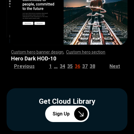
Custom hero banner design
,
Custom hero section
,
,
,
,
,
,
,
,
,
,
,
,
,
,
,
,
,
,
,
,
,
,
,
,
,
,
,
,
,
,
,
,
,
,
,
,
,
,
,
,
,
,
,
,
,
,
,
,
,
,
,
,
,
,
,
,
,
,
,
,
,
,
,
,
,
,
,
,
,
,
,
,
,
,
,
,
,
,
,
,
,
,
,
,
,
,
,
,
,
,
,
,
,
,
,
,
,
,
,
,
,
,
,
,
,
,
,
,
,
,
,
,
,
,
,
,
,
,
,
,
,
,
,
,
,
,
Hero Dark HOD-10
…
Previous
1
34
35
36
37
38
Next
Get Cloud Library
Sign Up