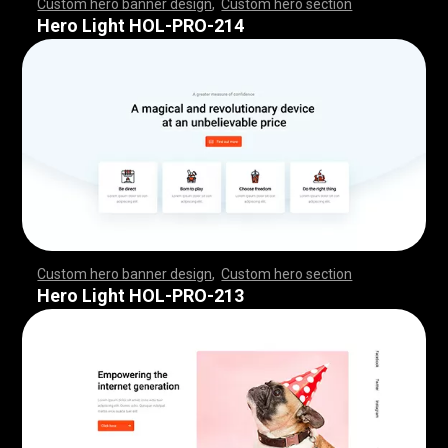
Custom hero banner design
,
Custom hero section
,
,
,
,
,
,
,
,
,
,
,
,
,
,
,
,
,
,
,
,
,
,
,
,
,
,
,
,
,
,
,
,
,
,
,
,
,
,
,
,
,
,
,
,
,
,
,
,
,
,
,
,
,
,
,
,
,
,
,
,
,
,
,
,
,
,
,
,
,
,
,
,
,
,
,
,
,
,
,
,
,
,
,
,
,
,
,
,
,
,
,
,
,
,
,
,
,
,
,
,
,
,
,
,
,
,
,
,
,
,
,
,
,
,
,
,
,
,
,
,
,
,
,
,
,
,
Hero Light HOL-PRO-214
Custom hero banner design
,
Custom hero section
,
,
,
,
,
,
,
,
,
,
,
,
,
,
,
,
,
,
,
,
,
,
,
,
,
,
,
,
,
,
,
,
,
,
,
,
,
,
,
,
,
,
,
,
,
,
,
,
,
,
,
,
,
,
,
,
,
,
,
,
,
,
,
,
,
,
,
,
,
,
,
,
,
,
,
,
,
,
,
,
,
,
,
,
,
,
,
,
,
,
,
,
,
,
,
,
,
,
,
,
,
,
,
,
,
,
,
,
,
,
,
,
,
,
,
,
,
,
,
,
,
,
,
,
,
,
Hero Light HOL-PRO-213