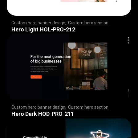
Custom hero banner design
,
Custom hero section
,
,
,
,
,
,
,
,
,
,
,
,
,
,
,
,
,
,
,
,
,
,
,
,
,
,
,
,
,
,
,
,
,
,
,
,
,
,
,
,
,
,
,
,
,
,
,
,
,
,
,
,
,
,
,
,
,
,
,
,
,
,
,
,
,
,
,
,
,
,
,
,
,
,
,
,
,
,
,
,
,
,
,
,
,
,
,
,
,
,
,
,
,
,
,
,
,
,
,
,
,
,
,
,
,
,
,
,
,
,
,
,
,
,
,
,
,
,
,
,
,
,
,
,
,
,
Hero Light HOL-PRO-212
Custom hero banner design
,
Custom hero section
,
,
,
,
,
,
,
,
,
,
,
,
,
,
,
,
,
,
,
,
,
,
,
,
,
,
,
,
,
,
,
,
,
,
,
,
,
,
,
,
,
,
,
,
,
,
,
,
,
,
,
,
,
,
,
,
,
,
,
,
,
,
,
,
,
,
,
,
,
,
,
,
,
,
,
,
,
,
,
,
,
,
,
,
,
,
,
,
,
,
,
,
,
,
,
,
,
,
,
,
,
,
,
,
,
,
,
,
,
,
,
,
,
,
,
,
,
,
,
,
,
,
,
,
,
,
Hero Dark HOD-PRO-211