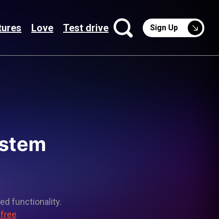
tures
Love
Test drive
Sign Up
ystem
ed functionality.
 free