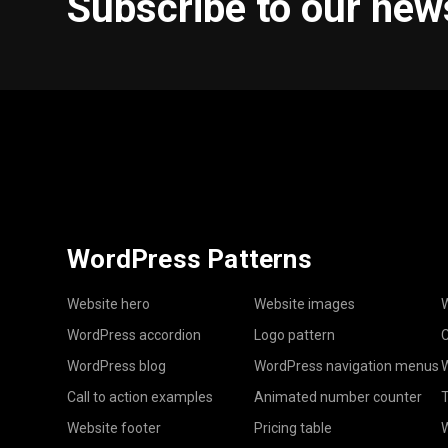
Subscribe to our new
WordPress Patterns
Website hero
Website images
W
WordPress accordion
Logo pattern
C
WordPress blog
WordPress navigation menus
W
Call to action examples
Animated number counter
T
Website footer
Pricing table