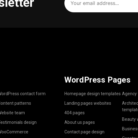
sletter
email
address
(Required)
WordPress Pages
ordPress contact form
Homepage design templates
Agency 
ontent patterns
Landing pages websites
Archite
templat
ebsite team
404 pages
Beauty 
estimonials design
About us pages
Busines
WooCommerce
Contact page design