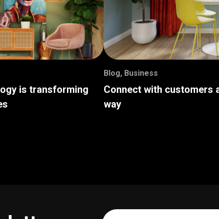
Blog
,
Business
logy is transforming
Connect with customers a
es
way
Your