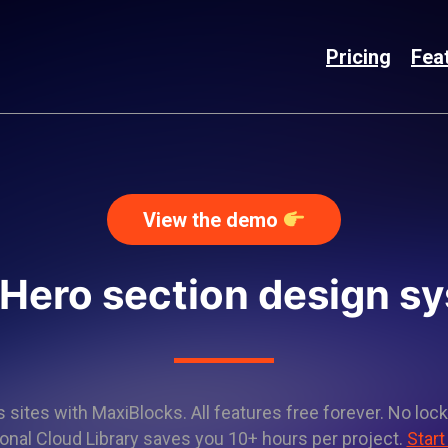
Pricing
Fea
View the demo
 Hero section design s
sites with MaxiBlocks. All features free forever. No lock
onal Cloud Library saves you 10+ hours per project.
Start