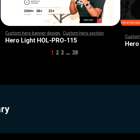
Custom hero banner design
,
Custom hero section
,
,
,
,
,
,
,
,
,
,
,
,
,
,
,
,
,
,
,
,
,
,
,
,
,
,
,
,
,
,
,
,
,
,
,
,
,
,
,
,
,
,
,
,
,
,
,
,
,
,
,
,
,
,
,
,
,
,
,
,
,
,
,
,
,
,
,
,
,
,
,
,
,
,
,
,
,
,
,
,
,
,
,
,
,
,
,
,
,
,
,
,
,
,
,
,
,
,
,
,
,
,
,
,
,
,
,
,
,
,
,
,
,
,
,
,
,
,
,
,
,
,
,
,
Custom
Hero Light HOL-PRO-115
,
,
,
,
,
,
,
,
,
,
,
,
,
,
Hero
…
1
2
3
38
ary