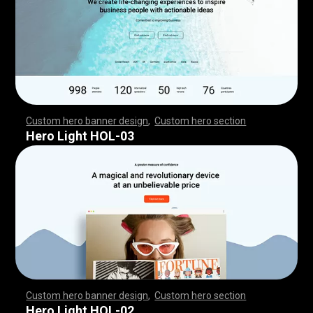
Custom hero banner design
,
Custom hero section
,
,
,
,
,
,
,
,
,
,
,
,
,
,
,
,
,
,
,
,
,
,
,
,
,
,
,
,
,
,
,
,
,
,
,
,
,
,
,
,
,
,
,
,
,
,
,
,
,
,
,
,
,
,
,
,
,
,
,
,
,
,
,
,
,
,
,
,
,
,
,
,
,
,
,
,
,
,
,
,
,
,
,
,
,
,
,
,
,
,
,
,
,
,
,
,
,
,
,
,
,
,
,
,
,
,
,
,
,
,
,
,
,
,
,
,
,
,
,
,
,
,
,
,
,
,
Hero Light HOL-03
Custom hero banner design
,
Custom hero section
,
,
,
,
,
,
,
,
,
,
,
,
,
,
,
,
,
,
,
,
,
,
,
,
,
,
,
,
,
,
,
,
,
,
,
,
,
,
,
,
,
,
,
,
,
,
,
,
,
,
,
,
,
,
,
,
,
,
,
,
,
,
,
,
,
,
,
,
,
,
,
,
,
,
,
,
,
,
,
,
,
,
,
,
,
,
,
,
,
,
,
,
,
,
,
,
,
,
,
,
,
,
,
,
,
,
,
,
,
,
,
,
,
,
,
,
,
,
,
,
,
,
,
,
,
,
Hero Light HOL-02