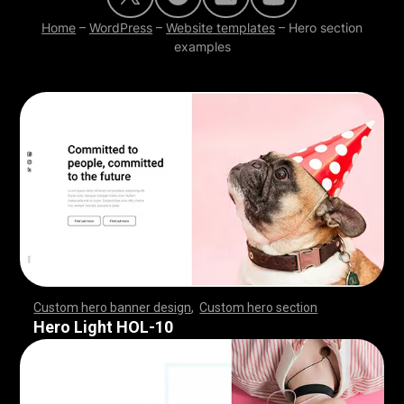
Home
–
WordPress
–
Website templates
–
Hero section
examples
Custom hero banner design
,
Custom hero section
,
,
,
,
,
,
,
,
,
,
,
,
,
,
,
,
,
,
,
,
,
,
,
,
,
,
,
,
,
,
,
,
,
,
,
,
,
,
,
,
,
,
,
,
,
,
,
,
,
,
,
,
,
,
,
,
,
,
,
,
,
,
,
,
,
,
,
,
,
,
,
,
,
,
,
,
,
,
,
,
,
,
,
,
,
,
,
,
,
,
,
,
,
,
,
,
,
,
,
,
,
,
,
,
,
,
,
,
,
,
,
,
,
,
,
,
,
,
,
,
,
,
,
,
,
,
Hero Light HOL-10