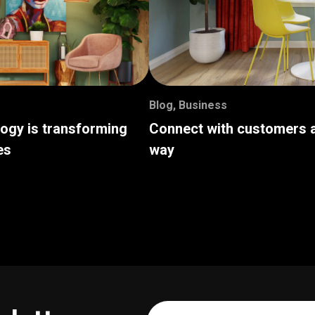
Blog
,
Business
logy is transforming
Connect with customers a
es
way
Your