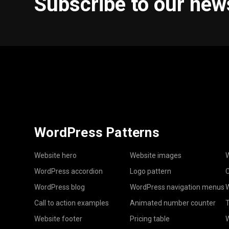
Subscribe to our new
WordPress Patterns
Website hero
Website images
W
WordPress accordion
Logo pattern
C
WordPress blog
WordPress navigation menus
W
Call to action examples
Animated number counter
T
Website footer
Pricing table