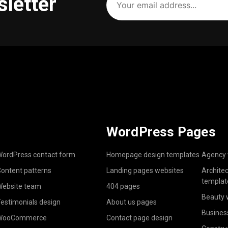
sletter
email
address
(Required)
WordPress Pages
ordPress contact form
Homepage design templates
Agency 
ontent patterns
Landing pages websites
Archite
templat
ebsite team
404 pages
Beauty 
estimonials design
About us pages
Busines
WooCommerce
Contact page design