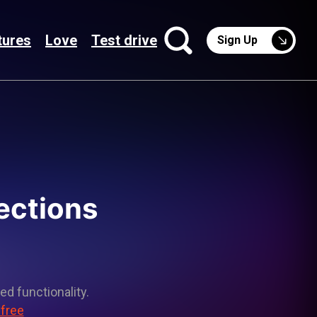
tures
Love
Test drive
Sign Up
lections
ed functionality.
 free