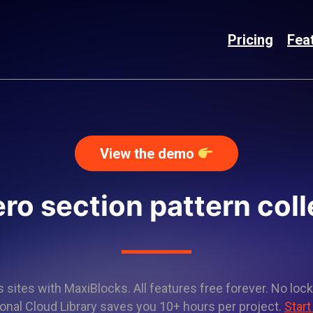
Pricing
Fea
View the demo
ro section pattern col
sites with MaxiBlocks. All features free forever. No lock
onal Cloud Library saves you 10+ hours per project.
Start