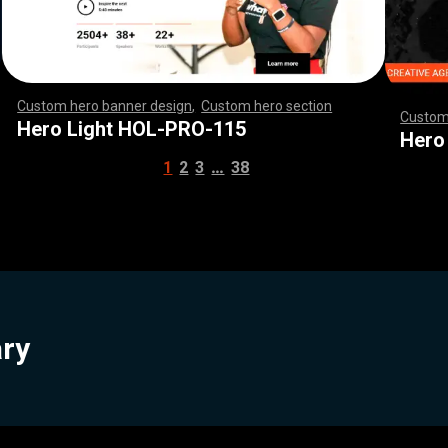
Custom hero banner design
,
Custom hero section
,
,
,
,
,
,
,
,
,
,
,
,
,
,
,
,
,
,
,
,
,
,
,
,
,
,
,
,
,
,
,
,
,
,
,
,
,
,
,
,
,
,
,
,
,
,
,
,
,
,
,
,
,
,
,
,
,
,
,
,
,
,
,
,
,
,
,
,
,
,
,
,
,
,
,
,
,
,
,
,
,
,
,
,
,
,
,
,
,
,
,
,
,
,
,
,
,
,
,
,
,
,
,
,
,
,
,
,
,
,
,
,
,
,
,
,
,
,
,
,
,
,
,
,
Custom
Hero Light HOL-PRO-115
,
,
,
,
,
,
,
,
,
,
,
,
,
,
Hero
…
1
2
3
38
ary