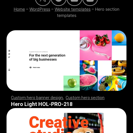
Home
–
WordPress
–
Website templates
–
Hero section
templates
Custom hero banner design
,
Custom hero section
,
,
,
,
,
,
,
,
,
,
,
,
,
,
,
,
,
,
,
,
,
,
,
,
,
,
,
,
,
,
,
,
,
,
,
,
,
,
,
,
,
,
,
,
,
,
,
,
,
,
,
,
,
,
,
,
,
,
,
,
,
,
,
,
,
,
,
,
,
,
,
,
,
,
,
,
,
,
,
,
,
,
,
,
,
,
,
,
,
,
,
,
,
,
,
,
,
,
,
,
,
,
,
,
,
,
,
,
,
,
,
,
,
,
,
,
,
,
,
,
,
,
,
,
,
,
Hero Light HOL-PRO-218