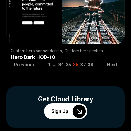
Custom hero banner design
,
Custom hero section
,
,
,
,
,
,
,
,
,
,
,
,
,
,
,
,
,
,
,
,
,
,
,
,
,
,
,
,
,
,
,
,
,
,
,
,
,
,
,
,
,
,
,
,
,
,
,
,
,
,
,
,
,
,
,
,
,
,
,
,
,
,
,
,
,
,
,
,
,
,
,
,
,
,
,
,
,
,
,
,
,
,
,
,
,
,
,
,
,
,
,
,
,
,
,
,
,
,
,
,
,
,
,
,
,
,
,
,
,
,
,
,
,
,
,
,
,
,
,
,
,
,
,
,
,
,
Hero Dark HOD-10
…
Previous
1
34
35
36
37
38
Next
Get Cloud Library
Sign Up