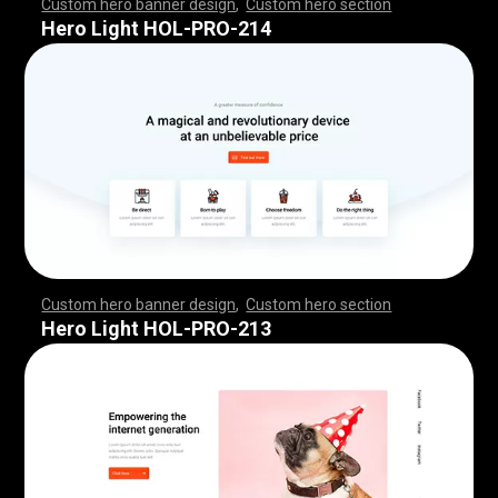
Custom hero banner design
,
Custom hero section
,
,
,
,
,
,
,
,
,
,
,
,
,
,
,
,
,
,
,
,
,
,
,
,
,
,
,
,
,
,
,
,
,
,
,
,
,
,
,
,
,
,
,
,
,
,
,
,
,
,
,
,
,
,
,
,
,
,
,
,
,
,
,
,
,
,
,
,
,
,
,
,
,
,
,
,
,
,
,
,
,
,
,
,
,
,
,
,
,
,
,
,
,
,
,
,
,
,
,
,
,
,
,
,
,
,
,
,
,
,
,
,
,
,
,
,
,
,
,
,
,
,
,
,
,
,
Hero Light HOL-PRO-214
Custom hero banner design
,
Custom hero section
,
,
,
,
,
,
,
,
,
,
,
,
,
,
,
,
,
,
,
,
,
,
,
,
,
,
,
,
,
,
,
,
,
,
,
,
,
,
,
,
,
,
,
,
,
,
,
,
,
,
,
,
,
,
,
,
,
,
,
,
,
,
,
,
,
,
,
,
,
,
,
,
,
,
,
,
,
,
,
,
,
,
,
,
,
,
,
,
,
,
,
,
,
,
,
,
,
,
,
,
,
,
,
,
,
,
,
,
,
,
,
,
,
,
,
,
,
,
,
,
,
,
,
,
,
,
Hero Light HOL-PRO-213