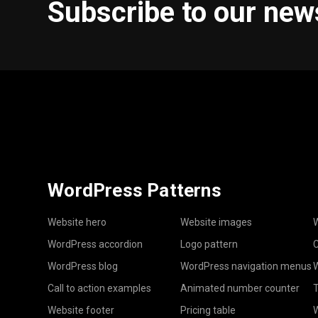
Subscribe to our new
WordPress Patterns
Website hero
Website images
W
WordPress accordion
Logo pattern
C
WordPress blog
WordPress navigation menus
W
Call to action examples
Animated number counter
T
Website footer
Pricing table