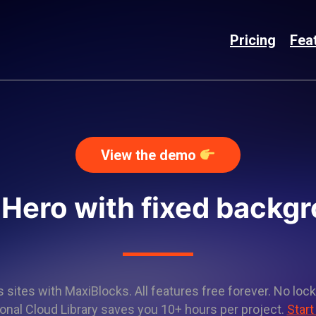
Pricing
Fea
View the demo
 Hero with fixed backg
sites with MaxiBlocks. All features free forever. No lock
onal Cloud Library saves you 10+ hours per project.
Start