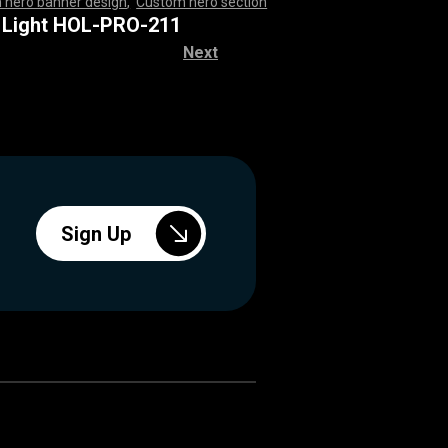
 hero banner design
,
Custom hero section
,
,
,
,
,
,
,
,
,
,
,
,
,
,
,
,
,
,
,
,
,
,
,
,
,
,
,
,
,
,
,
,
,
,
,
,
,
,
,
,
,
,
,
,
,
,
,
,
,
,
,
,
,
,
,
,
,
,
,
,
,
,
,
,
,
,
,
,
,
,
,
,
,
,
,
,
,
,
,
,
,
,
,
,
,
,
,
,
,
,
,
,
,
,
,
,
,
,
,
,
,
,
,
,
,
,
,
,
,
,
 Light HOL-PRO-211
Next
Sign Up