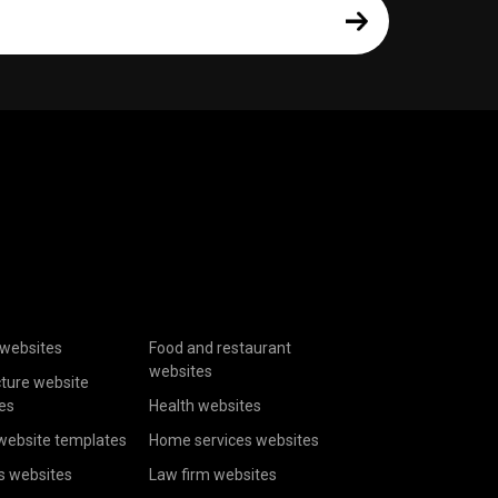
websites
Food and restaurant
websites
cture website
es
Health websites
website templates
Home services websites
s websites
Law firm websites