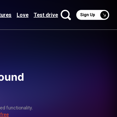
tures
Love
Test drive
Sign Up
round
ed functionality.
 free