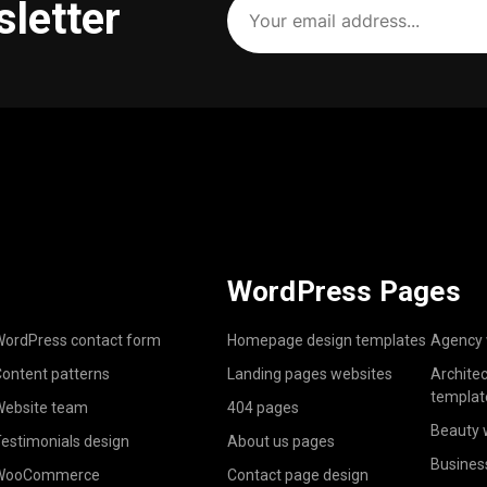
sletter
email
address
(Required)
WordPress Pages
ordPress contact form
Homepage design templates
Agency 
ontent patterns
Landing pages websites
Archite
templat
ebsite team
404 pages
Beauty 
estimonials design
About us pages
Busines
WooCommerce
Contact page design