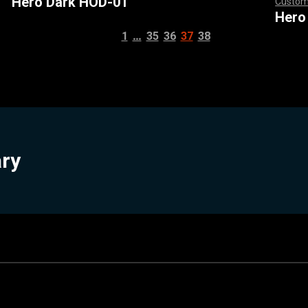
Hero Dark HOD-01
Custom
,
,
,
,
,
,
,
,
,
,
,
,
,
,
,
,
Hero
…
1
35
36
37
38
ary