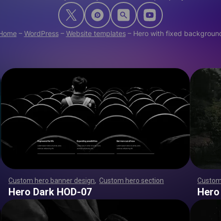
Home
–
WordPress
–
Website templates
–
Hero with fixed backgroun
Custom hero banner design
,
Custom hero section
,
,
,
,
,
,
Custom
,
,
,
,
,
,
,
,
,
,
,
,
,
,
,
,
,
,
,
,
,
,
,
,
,
,
,
,
,
,
,
,
,
,
,
,
,
,
,
,
,
,
,
,
,
,
,
,
,
,
,
,
,
,
,
,
,
,
,
,
,
,
,
,
,
,
,
,
,
,
,
,
,
,
,
,
,
,
,
,
,
,
,
,
,
,
,
,
,
,
,
,
,
,
,
,
,
,
,
,
,
,
,
,
,
,
,
,
,
,
,
,
,
,
,
,
,
,
,
,
,
,
,
,
,
,
,
,
,
,
,
,
,
,
,
,
Hero Dark HOD-07
Hero