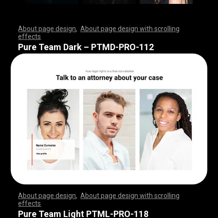
About page design
,
About page design with scrolling
effects
,
,
,
,
,
,
,
,
,
,
,
,
,
,
,
,
,
,
,
,
,
,
,
,
,
,
,
,
,
,
,
,
,
,
,
,
,
,
,
,
,
,
,
,
,
,
,
,
,
,
,
,
,
,
,
,
,
,
,
,
,
,
,
,
,
,
,
,
,
,
,
,
,
,
,
,
,
,
,
,
,
,
,
,
,
,
,
,
,
,
,
,
,
,
,
,
,
,
,
,
,
,
,
,
,
,
,
,
,
,
,
,
,
,
,
,
,
,
,
,
,
,
,
,
,
,
,
,
,
,
,
,
,
,
,
,
,
,
,
,
,
Pure Team Dark – PTMD-PRO-112
About page design
,
About page design with scrolling
effects
,
,
,
,
,
,
,
,
,
,
,
,
,
,
,
,
,
,
,
,
,
,
,
,
,
,
,
,
,
,
,
,
,
,
,
,
,
,
,
,
,
,
,
,
,
,
,
,
,
,
,
,
,
,
,
,
,
,
,
,
,
,
,
,
,
,
,
,
,
,
,
,
,
,
,
,
,
,
,
,
,
,
,
,
,
,
,
,
,
,
,
,
,
,
,
,
,
,
,
,
,
,
,
,
,
,
,
,
,
,
,
,
,
,
,
,
,
,
,
,
,
,
,
,
,
,
,
,
,
,
,
,
,
,
,
,
,
,
,
,
,
Pure Team Light PTML-PRO-118