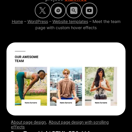
Home
–
WordPress
–
Website templates
–
Meet the team
page with custom hover effects
About page design
,
About page design with scrolling
effects
,
,
,
,
,
,
,
,
,
,
,
,
,
,
,
,
,
,
,
,
,
,
,
,
,
,
,
,
,
,
,
,
,
,
,
,
,
,
,
,
,
,
,
,
,
,
,
,
,
,
,
,
,
,
,
,
,
,
,
,
,
,
,
,
,
,
,
,
,
,
,
,
,
,
,
,
,
,
,
,
,
,
,
,
,
,
,
,
,
,
,
,
,
,
,
,
,
,
,
,
,
,
,
,
,
,
,
,
,
,
,
,
,
,
,
,
,
,
,
,
,
,
,
,
,
,
,
,
,
,
,
,
,
,
,
,
,
,
,
,
,