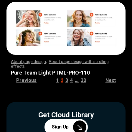
About page design
,
About page design with scrolling
effects
,
,
,
,
,
,
,
,
,
,
,
,
,
,
,
,
,
,
,
,
,
,
,
,
,
,
,
,
,
,
,
,
,
,
,
,
,
,
,
,
,
,
,
,
,
,
,
,
,
,
,
,
,
,
,
,
,
,
,
,
,
,
,
,
,
,
,
,
,
,
,
,
,
,
,
,
,
,
,
,
,
,
,
,
,
,
,
,
,
,
,
,
,
,
,
,
,
,
,
,
,
,
,
,
,
,
,
,
,
,
,
,
,
,
,
,
,
,
,
,
,
,
,
,
,
,
,
,
,
,
,
,
,
,
,
,
,
,
,
,
,
Pure Team Light PTML-PRO-110
…
Previous
1
2
3
4
30
Next
Get Cloud Library
Sign Up