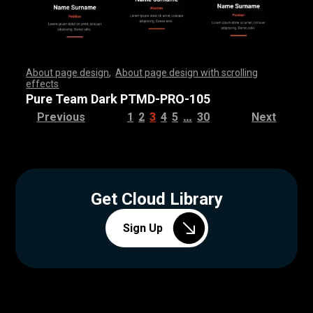
About page design
,
About page design with scrolling
effects
,
,
,
,
,
,
,
,
,
,
,
,
,
,
,
,
,
,
,
,
,
,
,
,
,
,
,
,
,
,
,
,
,
,
,
,
,
,
,
,
,
,
,
,
,
,
,
,
,
,
,
,
,
,
,
,
,
,
,
,
,
,
,
,
,
,
,
,
,
,
,
,
,
,
,
,
,
,
,
,
,
,
,
,
,
,
,
,
,
,
,
,
,
,
,
,
,
,
,
,
,
,
,
,
,
,
,
,
,
,
,
,
,
,
,
,
,
,
,
,
,
,
,
,
,
,
,
,
,
,
,
,
,
,
,
,
,
,
,
,
,
Pure Team Dark PTMD-PRO-105
…
Previous
1
2
3
4
5
30
Next
Get Cloud Library
Sign Up