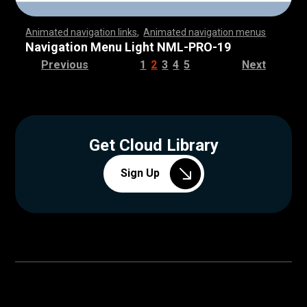
Animated navigation links
,
Animated navigation menus
,
,
,
,
,
,
,
,
,
,
,
,
,
,
,
,
,
,
,
,
,
,
,
,
,
,
,
,
,
,
,
,
,
,
,
,
,
,
,
,
,
,
,
,
,
,
,
,
,
,
,
,
,
,
,
,
,
,
,
,
,
,
,
,
,
,
,
,
,
,
,
,
,
,
,
,
,
,
,
,
,
,
,
,
,
,
,
,
,
,
,
,
,
,
,
,
,
,
,
,
,
,
,
,
,
,
,
,
,
,
,
,
,
,
,
,
,
,
,
,
,
,
,
,
,
,
,
,
,
,
,
,
,
,
,
,
,
,
,
,
,
,
,
,
Navigation Menu Light NML-PRO-19
Previous
1
2
3
4
5
Next
Get Cloud Library
Sign Up