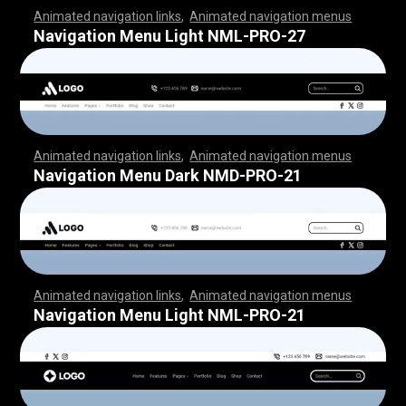
Animated navigation links
,
Animated navigation menus
,
,
,
,
,
,
,
,
,
,
,
,
,
,
,
,
,
,
,
,
,
,
,
,
,
,
,
,
,
,
,
,
,
,
,
,
,
,
,
,
,
,
,
,
,
,
,
,
,
,
,
,
,
,
,
,
,
,
,
,
,
,
,
,
,
,
,
,
,
,
,
,
,
,
,
,
,
,
,
,
,
,
,
,
,
,
,
,
,
,
,
,
,
,
,
,
,
,
,
,
,
,
,
,
,
,
,
,
,
,
,
,
,
,
,
,
,
,
,
,
,
,
,
,
,
,
,
,
,
,
,
,
,
,
,
,
,
,
,
,
,
,
,
,
Navigation Menu Light NML-PRO-27
Animated navigation links
,
Animated navigation menus
,
,
,
,
,
,
,
,
,
,
,
,
,
,
,
,
,
,
,
,
,
,
,
,
,
,
,
,
,
,
,
,
,
,
,
,
,
,
,
,
,
,
,
,
,
,
,
,
,
,
,
,
,
,
,
,
,
,
,
,
,
,
,
,
,
,
,
,
,
,
,
,
,
,
,
,
,
,
,
,
,
,
,
,
,
,
,
,
,
,
,
,
,
,
,
,
,
,
,
,
,
,
,
,
,
,
,
,
,
,
,
,
,
,
,
,
,
,
,
,
,
,
,
,
,
,
,
,
,
,
,
,
,
,
,
,
,
,
,
,
,
,
,
,
Navigation Menu Dark NMD-PRO-21
Animated navigation links
,
Animated navigation menus
,
,
,
,
,
,
,
,
,
,
,
,
,
,
,
,
,
,
,
,
,
,
,
,
,
,
,
,
,
,
,
,
,
,
,
,
,
,
,
,
,
,
,
,
,
,
,
,
,
,
,
,
,
,
,
,
,
,
,
,
,
,
,
,
,
,
,
,
,
,
,
,
,
,
,
,
,
,
,
,
,
,
,
,
,
,
,
,
,
,
,
,
,
,
,
,
,
,
,
,
,
,
,
,
,
,
,
,
,
,
,
,
,
,
,
,
,
,
,
,
,
,
,
,
,
,
,
,
,
,
,
,
,
,
,
,
,
,
,
,
,
,
,
,
Navigation Menu Light NML-PRO-21