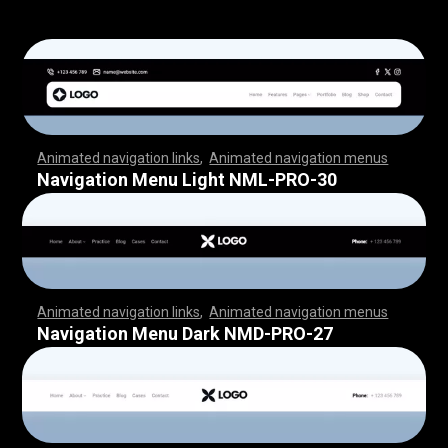
Animated navigation links
,
Animated navigation menus
,
,
,
,
,
,
,
,
,
,
,
,
,
,
,
,
,
,
,
,
,
,
,
,
,
,
,
,
,
,
,
,
,
,
,
,
,
,
,
,
,
,
,
,
,
,
,
,
,
,
,
,
,
,
,
,
,
,
,
,
,
,
,
,
,
,
,
,
,
,
,
,
,
,
,
,
,
,
,
,
,
,
,
,
,
,
,
,
,
,
,
,
,
,
,
,
,
,
,
,
,
,
,
,
,
,
,
,
,
,
,
,
,
,
,
,
,
,
,
,
,
,
,
,
,
,
,
,
,
,
,
,
,
,
,
,
,
,
,
,
,
,
,
,
Navigation Menu Light NML-PRO-30
Animated navigation links
,
Animated navigation menus
,
,
,
,
,
,
,
,
,
,
,
,
,
,
,
,
,
,
,
,
,
,
,
,
,
,
,
,
,
,
,
,
,
,
,
,
,
,
,
,
,
,
,
,
,
,
,
,
,
,
,
,
,
,
,
,
,
,
,
,
,
,
,
,
,
,
,
,
,
,
,
,
,
,
,
,
,
,
,
,
,
,
,
,
,
,
,
,
,
,
,
,
,
,
,
,
,
,
,
,
,
,
,
,
,
,
,
,
,
,
,
,
,
,
,
,
,
,
,
,
,
,
,
,
,
,
,
,
,
,
,
,
,
,
,
,
,
,
,
,
,
,
,
,
Navigation Menu Dark NMD-PRO-27