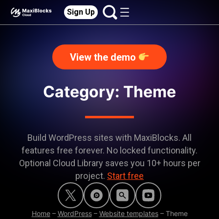
Sign Up
View the demo
Category:
Theme
Build WordPress sites with MaxiBlocks. All
features free forever. No locked functionality.
Optional Cloud Library saves you 10+ hours per
project.
Start free
Home
–
WordPress
–
Website templates
–
Theme