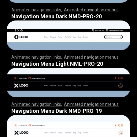
Animated navigation links
,
Animated navigation menus
,
,
,
,
,
,
,
,
,
,
,
,
,
,
,
,
,
,
,
,
,
,
,
,
,
,
,
,
,
,
,
,
,
,
,
,
,
,
,
,
,
,
,
,
,
,
,
,
,
,
,
,
,
,
,
,
,
,
,
,
,
,
,
,
,
,
,
,
,
,
,
,
,
,
,
,
,
,
,
,
,
,
,
,
,
,
,
,
,
,
,
,
,
,
,
,
,
,
,
,
,
,
,
,
,
,
,
,
,
,
,
,
,
,
,
,
,
,
,
,
,
,
,
,
,
,
,
,
,
,
,
,
,
,
,
,
,
,
,
,
,
,
,
,
Navigation Menu Dark NMD-PRO-20
Animated navigation links
,
Animated navigation menus
,
,
,
,
,
,
,
,
,
,
,
,
,
,
,
,
,
,
,
,
,
,
,
,
,
,
,
,
,
,
,
,
,
,
,
,
,
,
,
,
,
,
,
,
,
,
,
,
,
,
,
,
,
,
,
,
,
,
,
,
,
,
,
,
,
,
,
,
,
,
,
,
,
,
,
,
,
,
,
,
,
,
,
,
,
,
,
,
,
,
,
,
,
,
,
,
,
,
,
,
,
,
,
,
,
,
,
,
,
,
,
,
,
,
,
,
,
,
,
,
,
,
,
,
,
,
,
,
,
,
,
,
,
,
,
,
,
,
,
,
,
,
,
,
Navigation Menu Light NML-PRO-20
Animated navigation links
,
Animated navigation menus
,
,
,
,
,
,
,
,
,
,
,
,
,
,
,
,
,
,
,
,
,
,
,
,
,
,
,
,
,
,
,
,
,
,
,
,
,
,
,
,
,
,
,
,
,
,
,
,
,
,
,
,
,
,
,
,
,
,
,
,
,
,
,
,
,
,
,
,
,
,
,
,
,
,
,
,
,
,
,
,
,
,
,
,
,
,
,
,
,
,
,
,
,
,
,
,
,
,
,
,
,
,
,
,
,
,
,
,
,
,
,
,
,
,
,
,
,
,
,
,
,
,
,
,
,
,
,
,
,
,
,
,
,
,
,
,
,
,
,
,
,
,
,
,
Navigation Menu Dark NMD-PRO-19