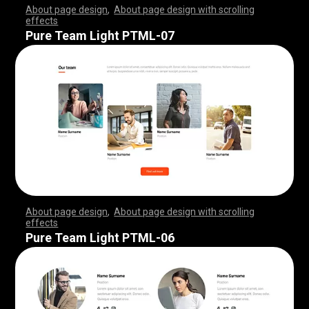
About page design
,
About page design with scrolling
effects
,
,
,
,
,
,
,
,
,
,
,
,
,
,
,
,
,
,
,
,
,
,
,
,
,
,
,
,
,
,
,
,
,
,
,
,
,
,
,
,
,
,
,
,
,
,
,
,
,
,
,
,
,
,
,
,
,
,
,
,
,
,
,
,
,
,
,
,
,
,
,
,
,
,
,
,
,
,
,
,
,
,
,
,
,
,
,
,
,
,
,
,
,
,
,
,
,
,
,
,
,
,
,
,
,
,
,
,
,
,
,
,
,
,
,
,
,
,
,
,
,
,
,
,
,
,
,
,
,
,
,
,
,
,
,
,
,
,
,
,
,
Pure Team Light PTML-07
About page design
,
About page design with scrolling
effects
,
,
,
,
,
,
,
,
,
,
,
,
,
,
,
,
,
,
,
,
,
,
,
,
,
,
,
,
,
,
,
,
,
,
,
,
,
,
,
,
,
,
,
,
,
,
,
,
,
,
,
,
,
,
,
,
,
,
,
,
,
,
,
,
,
,
,
,
,
,
,
,
,
,
,
,
,
,
,
,
,
,
,
,
,
,
,
,
,
,
,
,
,
,
,
,
,
,
,
,
,
,
,
,
,
,
,
,
,
,
,
,
,
,
,
,
,
,
,
,
,
,
,
,
,
,
,
,
,
,
,
,
,
,
,
,
,
,
,
,
,
Pure Team Light PTML-06